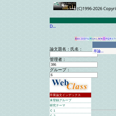
(C)1996-2026 Copyr
D…
A
H
O
B
C
D
E
F
G
I
J
K
L
M
N
P
Q
R
S
T
論文題名：
氏名：
卒論…
管理者：
グループ：
卒業論文インデックス
未登録グループ
研究テーマ
Ｃ１
Ｃ２