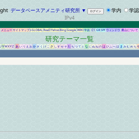
ight
データベースアメニティ研究所
▼
学内
学認/
IPv4
メニュー
サイトマップ
J-GLOBAL
ReaD
Yahoo
Bing
Google
WIKI
学認
C1
GB
SPF
ウィンドウ
鷹山について
研究テーマ一覧
V
あ
か
さ
た
な
は
ま
U
W
X
Y
Z
い
う
え
お
き
く
け
こ
し
す
せ
そ
ち
つ
て
と
に
ぬ
ね
の
ひ
ふ
へ
ほ
み
む
め
も