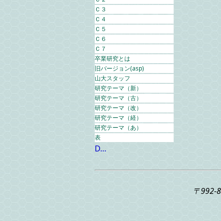
Ｃ３
Ｃ４
Ｃ５
Ｃ６
Ｃ７
卒業研究とは
旧バージョン(asp)
山大スタッフ
研究テーマ（新）
研究テーマ（古）
研究テーマ（改）
研究テーマ（経）
研究テーマ（あ）
表
D…
〒992