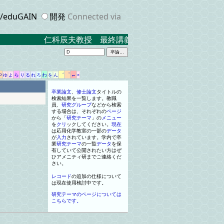
eduGAIN
開発
Connected via
仁科辰夫教授 最終講義 ２０２３．３．１７ 米
や
ら
わ
゛
゜
←
ゆ
よ
り
る
れ
ろ
を
ん
×
卒業
論文
、
修士
論文
タイトル
の
検索結果
を
一
覧します
。
教職
員
、
研究
グループ
などから検索
する場合は
、
それぞれの
ページ
から
「
研究
テーマ
」
の
メニュー
を
クリ
ッ
ク
してください
。
現在
は応用化学教室の
一
部の
データ
が
入力
されています
。
学内で卒
業
研究
テーマ
の
一
覧
データ
を
保
有していて公開されたい方はぜ
ひ
アメニティ
研までご連絡くだ
さい
。
レコード
の追加の仕様について
は現在使用検討中です
。
研究テーマのページについては
こちらです。