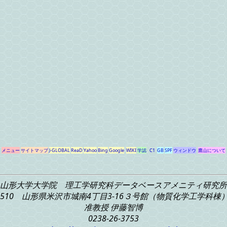
メニュー
サイトマップ
J-GLOBAL
ReaD
Yahoo
Bing
Google
WIKI
学認
C1
GB
SPF
ウィンドウ
鷹山について
山形大学大学院 理工学研究科
データベースアメニティ研究所
-8510 山形県米沢市城南4丁目3-16
３号館（物質化学工学科棟） 3
准教授 伊藤智博
0238-26-3753