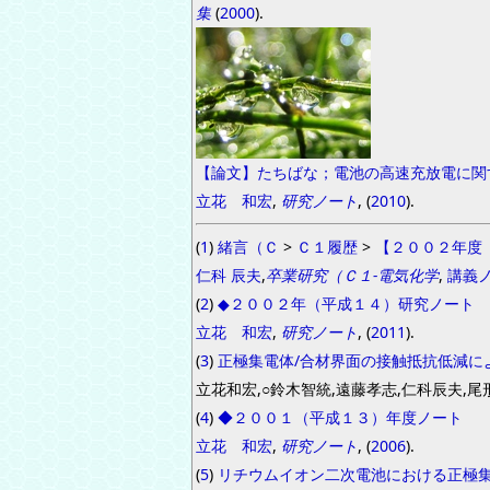
集
(
2000
).
【論文】たちばな；電池の高速充放電に関
立花 和宏
,
研究ノート
, (
2010
).
(
1
)
緒言（Ｃ
>
Ｃ１履歴
>
【２００２年度
仁科 辰夫
,
卒業研究（Ｃ１-電気化学
,
講義
(
2
)
◆２００２年（平成１４）研究ノート
立花 和宏
,
研究ノート
, (
2011
).
(
3
)
正極集電体/合材界面の接触抵抗低減に
立花和宏,○鈴木智統,遠藤孝志,仁科辰夫,尾
(
4
)
◆２００１（平成１３）年度ノート
立花 和宏
,
研究ノート
, (
2006
).
(
5
)
リチウムイオン二次電池における正極集