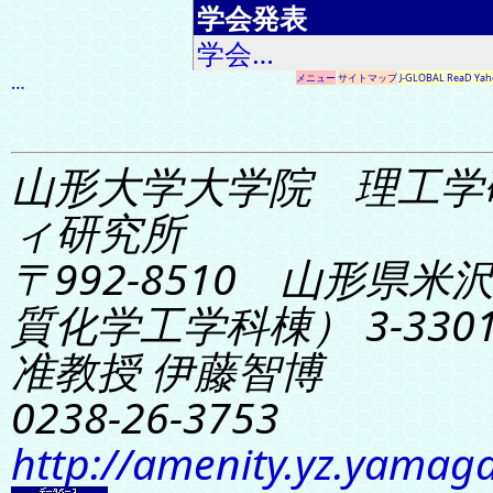
学会発表
学会…
…
メニュー
サイトマップ
J-GLOBAL
ReaD
Yah
山形大学大学院 理工学
ィ研究所
〒992-8510 山形県米
質化学工学科棟） 3-330
准教授 伊藤智博
0238-26-3753
http://amenity.yz.yamaga