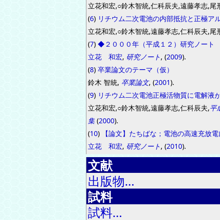
立花和宏,○鈴木智統,仁科辰夫,遠藤孝志,尾
(
6
)
リチウム二次電池の内部抵抗と正極 ア
立花和宏,○鈴木智統,遠藤孝志,仁科辰夫,尾
(
7
)
◆２０００年（平成１２）研究ノート
立花 和宏
,
研究ノート
, (
2009
).
(
8
)
卒業論文のテーマ（仮）
鈴木 智統,
卒業論文
, (
2001
).
(
9
)
リチウム二次電池正極活物質に電解液
立花和宏,○鈴木智統,遠藤孝志,仁科辰夫,
平
集
(
2000
).
(
10
)
【論文】たちばな；電池の高速充放電
立花 和宏
,
研究ノート
, (
2010
).
文献
出版物…
試料
試料…