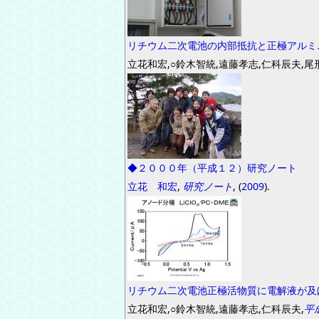
リチウム二次電池の内部抵抗と正極 アルミ
立花和宏,○鈴木智統,遠藤孝志,仁科辰夫,尾
◆２０００年（平成１２）研究ノート
立花 和宏
,
研究ノート
, (
2009
).
リチウム二次電池正極活物質に電解液が及
立花和宏,○鈴木智統,遠藤孝志,仁科辰夫,
平