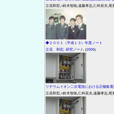
立花和宏,○鈴木智統,遠藤孝志,仁科辰夫,尾
◆２００１（平成１３）年度ノート
立花 和宏
,
研究ノート
, (
2006
).
リチウムイオン二次電池における正極集電
立花和宏,○鈴木智統,仁科辰夫,遠藤孝志,尾