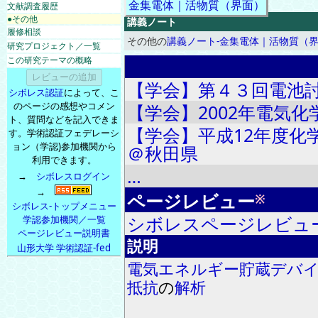
金集電体｜活物質（界面）
文献調査履歴
●その他
講義ノート
履修相談
その他の
講義ノート-金集電体｜活物質（
研究プロジェクト／一覧
この研究テーマの概略
【学会】第４３回電池
シボレス認証
によって、こ
のページの感想やコメン
【学会】2002年電気
ト、質問などを記入できま
【学会】平成12年度化
す。学術認証フェデレーシ
ョン（学認)参加機関から
＠秋田県
利用できます。
…
→
シボレスログイン
→
ページレビュー
※
シボレス-トップメニュー
シボレスページレビュ
学認参加機関／一覧
ページレビュー説明書
説明
山形大学 学術認証-fed
電気
エネルギー
貯蔵
デバ
抵抗
の
解析