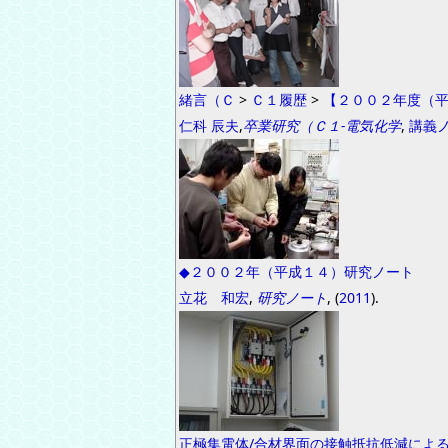
緒言（Ｃ
>
Ｃ１履歴
>
【２００２年度（
仁科 辰夫
,
卒業研究（Ｃ１-電気化学
,
講義
◆２００２年（平成１４）研究ノート
立花 和宏
,
研究ノート
, (
2011
).
正極集電体/合材界面の接触抵抗低減によ