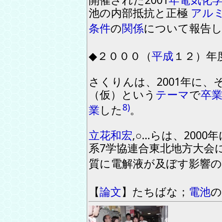
池の内部抵抗と正極
アル
条件
の
関係
に
ついて報告
◆
２０００
（
平成
１２
）
年
さくりんは
、
2001
年に
、
（
仮
）
と
いう
テーマ
で
卒
8)
業
した
。
立花和宏
,
○…らは
、
2000
年
系
7
学協連合東北地方大会
質に電解液が及ぼす影響
【
論文
】
たちばな
；
電池
の