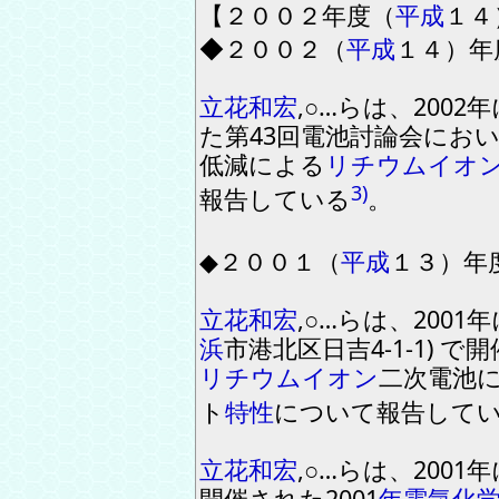
【
２００２
年度
（
平成
１４
◆
２００２
（
平成
１４
）
年
立花和宏
,
○…らは
、
2002
年
た第
43
回電池討論会にお
低減による
リチウムイオ
3)
報告している
。
◆
２００１
（
平成
１３
）
年
立花和宏
,
○…らは
、
2001
年
浜
市港北区日吉
4
-
1
-
1
)
で
開
リチウムイオン
二
次電池
ト
特性
に
ついて報告して
立花和宏
,
○…らは
、
2001
年
開催された
2001
年
電気
化