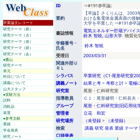
ID
⇒#191@卒論;
【卒論】さくりんは、200
要約
おける集電体金属表面の接
卒業論文レコード
大学を卒業した⇒#191@卒論
研究テーマ（新）
電気エネルギー貯蔵デバイ
書誌情報
研究テーマ（古）
鈴木 智統
,
山形大学
物質化学
研究テーマ（改）
学籍番号・
鈴木
智統
研究テーマ（経）
氏名
研究テーマ（あ）
受理日
2003/03/31
●鷹山
関連外部Ｕ
研究テーマ
ＲＬ
単元
シラバス
卒業研究（C1-尾形研究室20
科目について
講義について
講義ノート
結果と考
>
考察と討
>
電極
山大スタッフ
研究室
尾形・仁科研究室
●実験方法
指導教員
Ｃ１：尾形健明・仁科辰夫
試料
グループ
尾形・仁科研究室(旧応用化学
消耗品
装置
管理者
立花 和宏
●参考文献
研究場所
（未登録
>
（未登録）
業績
検索
講義
研究
発表
業績
テーマ
学会発表
口頭発表
研究ノート