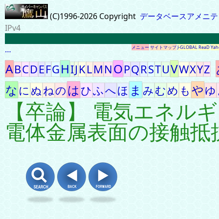
(C)1996-2026 Copyright
データベースアメニテ
IPv4
…
メニュー
サイトマップ
J-GLOBAL
ReaD
Yah
A
H
O
V
B
C
D
E
F
G
I
J
K
L
M
N
P
Q
R
S
T
U
W
X
Y
Z
な
は
ま
や
に
ぬ
ね
の
ひ
ふ
へ
ほ
み
む
め
も
ゆ
【卒論】 電気エネル
電体金属表面の接触抵