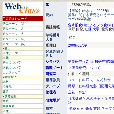
ID
⇒#396@卒論;
【卒論】ゆきは、2008年
要約
捕集に関する研究というテ
卒業論文レコード
⇒#396@卒論;。
研究テーマ（新）
含水酸化物によるフッ化物
書誌情報
研究テーマ（古）
今野 由紀,
山形大学
物質化学
研究テーマ（改）
学籍番号・
ゆき
研究テーマ（経）
氏名
研究テーマ（あ）
受理日
2008/03/09
●鷹山
関連外部Ｕ
研究テーマ
ＲＬ
単元
シラバス
卒業研究（C1-尾形研究室20
科目について
講義について
講義ノート
>
卒業研究について
山大スタッフ
研究室
仁科・立花研
●実験方法
指導教員
Ｃ１：仁科辰夫・立花和宏
試料
グループ
尾形・仁科研究室(旧応用化学
消耗品
装置
管理者
立花 和宏
●参考文献
（未登録
>
米沢キャ
>
９号
研究場所
業績
ン
学会発表
検索
講義
研究
発表
業績
テーマ
研究ノート