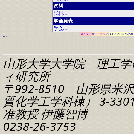
試料
試料…
学会発表
学会…
…
メニュー
サイトマップ
J-GLOBAL
ReaD
Yah
山形大学大学院 理工学
ィ研究所
〒992-8510 山形県米
質化学工学科棟） 3-330
准教授 伊藤智博
0238-26-3753