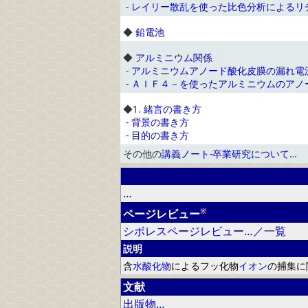
-
レイリー散乱を使った比色分析によるリ
◆
鉛電池
◆
アルミニウム関係
-
アルミニウムアノード酸化皮膜の漏れ電
-
ＡｌＦ４－を使ったアルミニウムのアノ
◆
1.
緒言の書き方
-
背景の書き方
-
目的の書き方
その他の
講義ノート-卒業研究について
…
…
※
ページレビュー
シボレスページレビュー…／一覧
説明
含
水酸化物
に
よる
フ
ッ化物
イオン
の
捕集に
文献
出版物…