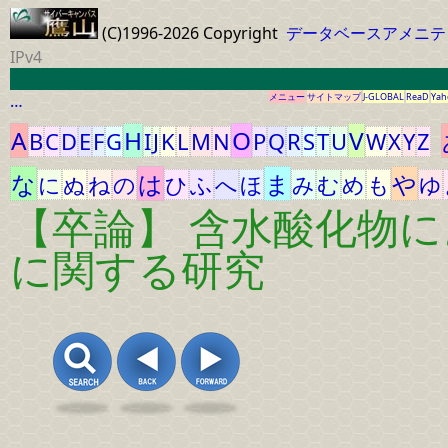
(C)1996-2026 Copyright
データベースアメニテ
IPv4
…
メニュー
サイトマップ
J-GLOBAL
ReaD
Yah
A
H
O
V
B
C
D
E
F
G
I
J
K
L
M
N
P
Q
R
S
T
U
W
X
Y
Z
な
は
ま
や
に
ぬ
ね
の
ひ
ふ
へ
ほ
み
む
め
も
ゆ
【卒論】 含水酸化物
に関する研究