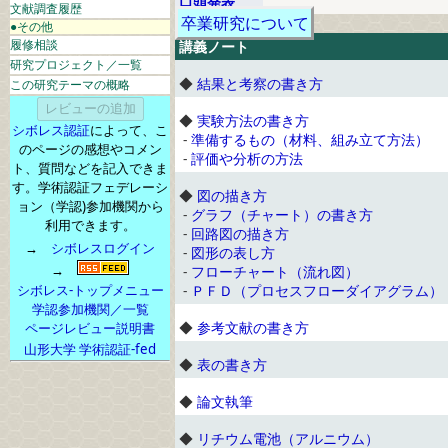
口頭発表
文献調査履歴
卒業研究について
●その他
履修相談
講義ノート
研究プロジェクト／一覧
◆
結果と考察の書き方
この研究テーマの概略
◆
実験方法の書き方
シボレス認証
によって、こ
-
準備するもの（材料、組み立て方法）
のページの感想やコメン
-
評価や分析の方法
ト、質問などを記入できま
す。学術認証フェデレーシ
◆
図の描き方
ョン（学認)参加機関から
-
グラフ（チャート）の書き方
利用できます。
-
回路図の描き方
→
シボレスログイン
-
図形の表し方
→
-
フローチャート（流れ図）
シボレス-トップメニュー
-
ＰＦＤ（プロセスフローダイアグラム）
学認参加機関／一覧
◆
参考文献の書き方
ページレビュー説明書
山形大学 学術認証-fed
◆
表の書き方
◆
論文執筆
◆
リチウム電池（アルニウム）