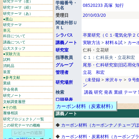
研究テーマ（改）
学籍番号・
08520233
高塚
知行
研究テーマ（経）
氏名
研究テーマ（あ）
受理日
2010/03/20
●鷹山
関連外部Ｕ
研究テーマ
ＲＬ
単元
シラバス
卒業研究（Ｃ１-電気化学２
科目について
講義について
講義ノート
実験方法
>
材料＆試
>
カー
山大スタッフ
研究室
仁科・立花研
●実験方法
指導教員
Ｃ１：仁科辰夫・立花和宏
試料
グループ
尾形・仁科研究室(旧応用化学
消耗品
装置
管理者
立花 和宏
●参考文献
（未登録
>
米沢キャ
>
９号
研究場所
業績
ン
学会発表
検索
講義
研究
発表
業績
テーマ
研究ノート
口頭発表
文献調査履歴
カーボン材料（炭素材料）
●その他
履修相談
講義ノート
研究プロジェクト／一覧
◆
カーボン材料（カーボンナノチューブ
この研究テーマの概略
◆
カーボン材料・炭素材料（カーボンブ