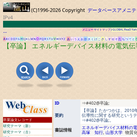
(C)1996-2026 Copyright
データベースアメニテ
IPv4
…
メニュー
サイトマップ
J-GLOBAL
ReaD
Yah
A
H
O
V
あ
か
さ
た
B
C
D
E
F
G
I
J
K
L
M
N
P
Q
R
S
T
U
W
X
Y
Z
い
う
え
お
き
く
け
こ
し
す
せ
そ
ち
つ
て
と
【卒論】 エネルギーデバイス材料の電気伝
ID
⇒#402@卒論;
【卒論】たかつかは、201
要約
伝導性に関する研究という
卒業論文レコード
⇒#402@卒論;。
研究テーマ（新）
エネルギーデバイス材料の
書誌情報
研究テーマ（古）
高塚 知行
,
山形大学
物質化