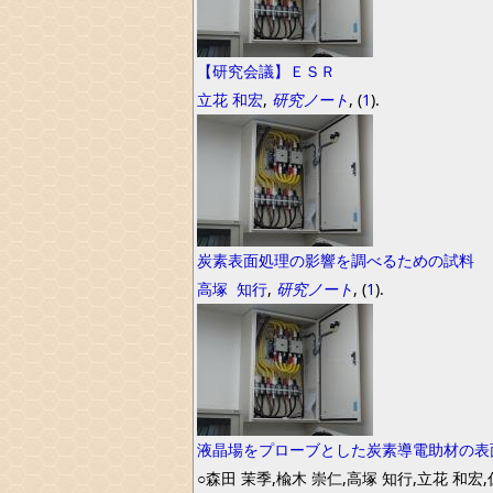
【研究会議】ＥＳＲ
立花
和宏
,
研究ノート
, (
1
).
炭素表面処理の影響を調べるための試料
高塚
知行
,
研究ノート
, (
1
).
液晶場をプローブとした炭素導電助材の表
○森田 茉季,楡木 崇仁,高塚 知行,立花 和宏,