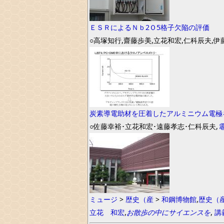
ＥＳＲによるＮｂ2Ｏ5格子欠陥の評価
○高塚知行,齋藤歩美,立花和宏,仁科辰夫,伊
炭素導電助材を圧着したアルミニウム電極
○佐藤幸裕･立花和宏･遠藤孝志･仁科辰夫,
ミュージ
>
歴史（産
>
和鋼博物館
,
歴史（
立花 和宏
,
お散歩の中にサイエンスを
,
講