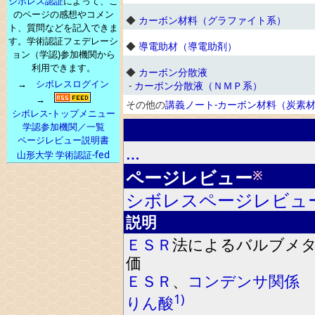
シボレス認証
によって、こ
のページの感想やコメン
◆
カーボン材料（グラファイト系）
ト、質問などを記入できま
す。学術認証フェデレーシ
◆
導電助材（導電助剤）
ョン（学認)参加機関から
利用できます。
◆
カーボン分散液
→
シボレスログイン
-
カーボン分散液（ＮＭＰ系）
→
その他の
講義ノート-カーボン材料（炭素
シボレス-トップメニュー
学認参加機関／一覧
ページレビュー説明書
…
山形大学 学術認証-fed
ページレビュー
※
シボレスページレビュ
説明
ＥＳＲ
法による
バルブメ
価
ＥＳＲ
、
コンデンサ
関係
1)
りん酸