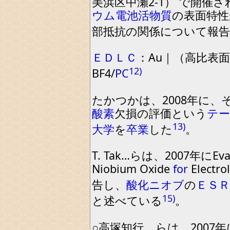
美浜区中瀬
2
-
1
）
で開催さ
ウム
電池活物質
の表面特性
部抵抗の関係について報
ＥＤＬＣ
：
Au｜
（
高比表面
12)
BF
4
/
PC
たかつかは
、
2008
年に
、
酸素
欠損の評価という
テ
13)
大学
を
卒業
した
。
T
.
Tak…らは
、
2007
年にEval
Niobium
Oxide
for
Electrol
告し
、
酸化
ニオブ
の
ＥＳＲ
15)
と述べている
。
○高塚知行
,
…らは
、
2007
年