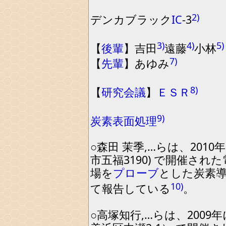
2)
デンカブラ
ッ
ク
IC
-
3
3)
4)
5)
【
後輩
】
吉田
遠藤
小林
7)
【
先輩
】
あゆみ
8)
【
研究
会議
】
ＥＳＲ
9)
炭素
表面処理
○森田
茉季
,
…らは
、
2010
年
市
五
福
3190
)
で開催された
場
を
プローブ
とした炭素
10)
て報告している
。
○高塚知行
,
…らは
、
2009
年