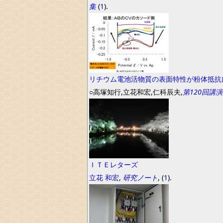
集
(
1
).
リチウム電池活物質の表面特性が粉体抵抗
○高塚知行,立花和宏,仁科辰夫,
第120回講
ＩＴＥレターズ
立花
和宏
,
研究ノート
, (
1
).