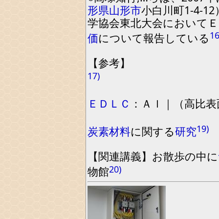
形県
山形市
小白川町
1
-
4
-
12
学協会東北大会においてＥ
16
価
に
ついて報告している
【
参
考
】
17)
ＥＤＬＣ
：
Ａｌ｜
（
高比表
19)
炭素材料
に関する
研究
【
関連講義
】
お散歩の中に
20)
物館