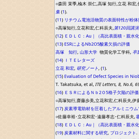
○森田 茉季,楡木 崇仁,高塚 知行,立花 和宏,
集
(
1
).
(
11
)
リチウム電池活物質の表面特性が粉体
○高塚知行,立花和宏,仁科辰夫,
第120回講
(
12
)
ＥＤＬＣ：Au｜（高比表面積・親水化ＡＢ）
(
13
)
ESRによるNb2O5酸素欠損の評価
高塚 知行
,
山形大学
物質化学工学科,
卒
(
14
)
ＩＴＥレターズ
立花
和宏
,
研究ノート
, (
1
).
(
15
)
Evaluation of Defect Species in Nio
T. Takatsuka, et al,
ITE Letters, 8, No.6, 
(
16
)
ＥＳＲによるＮｂ2Ｏ5格子欠陥の評価
○高塚知行,齋藤歩美,立花和宏,仁科辰夫,伊
(
17
)
炭素導電助材を圧着したアルミニウム
○佐藤幸裕･立花和宏･遠藤孝志･仁科辰夫,
(
18
)
ＥＤＬＣ：Au｜（高比表面積・親水化ＡＢ）
(
19
)
炭素材料に関する研究
,
プロジェクト
.