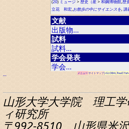
(
20
)
ミュージ
>
歴史（産
>
和鋼博物館
,
歴
立花 和宏
,
お散歩の中にサイエンスを
,
講
文献
出版物…
試料
試料…
学会発表
学会…
…
メニュー
サイトマップ
J-GLOBAL
ReaD
Yah
山形大学大学院 理工学
ィ研究所
〒992-8510 山形県米