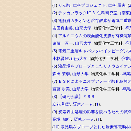
(
1
)
りん酸
,
仁科プロジェクト
,
仁科 辰夫
, (
(
2
)
デンカブラックIC-3
,
仁科研究室（南東
(
3
)
電解質カチオンと溶存酸素が電気二重
吉田真由美
,
山形大学
物質化学工学科,
卒
(
4
)
アルミニウムの表面酸化皮膜が有機電
遠藤 淳一
,
山形大学
物質化学工学科,
卒
(
5
)
電気二重層キャパシタのインピーダン
小林賢雄
,
山形大学
物質化学工学科,
卒業
(
6
)
液晶場をプローブとしたリチウムイオ
森田 茉季
,
山形大学
物質化学工学科,
卒業
(
7
)
ＥＳＲによるニオブアノード酸化皮膜
齋藤 歩美
,
山形大学
物質化学工学科,
卒業
(
8
)
【研究会議】ＥＳＲ
立花
和宏
,
研究ノート
, (
1
).
(
9
)
炭素表面処理の影響を調べるための試
高塚
知行
,
研究ノート
, (
1
).
(
10
)
液晶場をプローブとした炭素導電助材