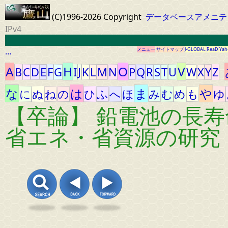
(C)1996-2026 Copyright
データベースアメニテ
IPv4
…
メニュー
サイトマップ
J-GLOBAL
ReaD
Yah
A
H
O
V
B
C
D
E
F
G
I
J
K
L
M
N
P
Q
R
S
T
U
W
X
Y
Z
な
は
ま
や
に
ぬ
ね
の
ひ
ふ
へ
ほ
み
む
め
も
ゆ
【卒論】 鉛電池の長
省エネ・省資源の研究