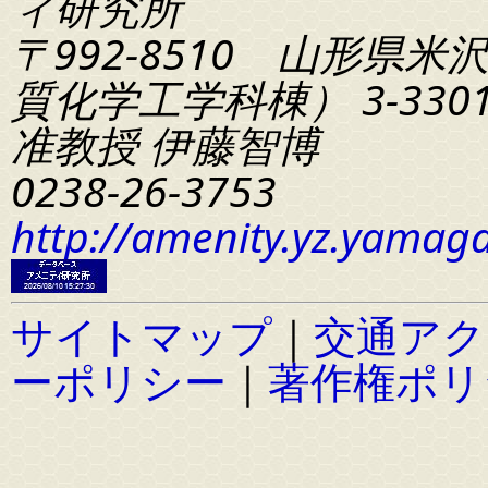
ィ研究所
〒992-8510 山形県米
質化学工学科棟） 3-330
准教授 伊藤智博
0238-26-3753
http://amenity.yz.yamaga
サイトマップ
｜
交通アク
ーポリシー
｜
著作権ポリ