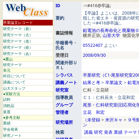
ID
⇒#416@卒論;
【卒論】よこいは、2008
要約
指した省エネ・省資源の研
卒業論文レコード
した⇒#416@卒論;。
研究テーマ（新）
鉛電池の長寿命化と廃棄物
書誌情報
研究テーマ（古）
横井正弥,
山形大学
物質化学
研究テーマ（改）
学籍番号・
05522407
よこい
研究テーマ（経）
氏名
研究テーマ（あ）
受理日
2008/09/30
●鷹山
関連外部Ｕ
研究テーマ
ＲＬ
単元
シラバス
卒業研究（C1-尾形研究室20
科目について
講義について
講義ノート
結果と考
>
卒業論文
>
鉛電
山大スタッフ
研究室
仁科・立花研
●実験方法
指導教員
Ｃ１：仁科辰夫・立花和宏
試料
グループ
尾形・仁科研究室(旧応用化学
消耗品
装置
管理者
立花 和宏
●参考文献
（未登録
>
米沢キャ
>
９号
研究場所
業績
ン
学会発表
検索
講義
研究
発表
業績
テーマ
研究ノート