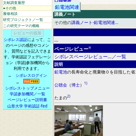
口頭発表
文献調査履歴
鉛電池関連
●その他
履修相談
講義ノート
研究プロジェクト／一覧
その他の
講義ノート-鉛電池関連
…
この研究テーマの概略
…
シボレス認証
によって、こ
のページの感想やコメン
※
ページレビュー
ト、質問などを記入できま
シボレスページレビュー…／一覧
す。学術認証フェデレーシ
ョン（学認)参加機関から
説明
利用できます。
鉛電池
の長寿命化と廃棄物
０
を
目指した省
→
シボレスログイン
→
1)
公聴会
（
博士
）
シボレス-トップメニュー
学認参加機関／一覧
2)
たまの
ページレビュー説明書
山形大学 学術認証-fed