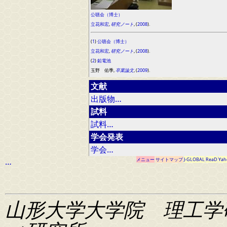
公聴会（博士）
立花和宏
,
研究ノート
, (
2008
).
(
1
)
公聴会（博士）
立花和宏
,
研究ノート
, (
2008
).
(
2
)
鉛電池
玉野 佑季,
卒業論文
, (
2009
).
文献
出版物…
試料
試料…
学会発表
学会…
…
メニュー
サイトマップ
J-GLOBAL
ReaD
Yah
山形大学大学院 理工学