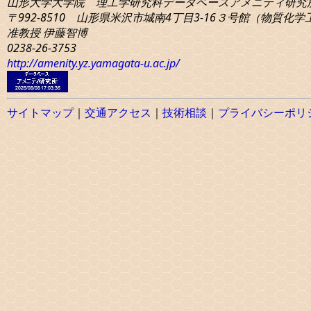
山形大学大学院 理工学研究科
データベースアメニティ研究
〒992-8510 山形県米沢市城南4丁目3-16
３号館（物質化学工学
准教授 伊藤智博
0238-26-3753
http://amenity.yz.yamagata-u.ac.jp/
サイトマップ
｜
交通アクセス
｜
技術相談
｜
プライバシーポリ