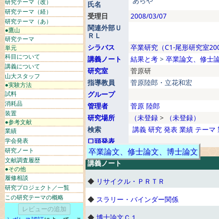
あらや
研究テーマ（改）
氏名
研究テーマ（経）
受理日
2008/03/07
研究テーマ（あ）
関連外部Ｕ
●鷹山
ＲＬ
研究テーマ
シラバス
卒業研究（C1-尾形研究室20
単元
科目について
講義ノート
結果と考
>
卒業論文、修士
講義について
研究室
菅原研
山大スタッフ
指導教員
菅原陸郎・立花和宏
●実験方法
試料
グループ
消耗品
管理者
菅原 陸郎
装置
研究場所
（未登録
>
（未登録）
●参考文献
検索
講義
研究
発表
業績
テーマ
業績
学会発表
口頭発表
研究ノート
卒業論文、修士論文、博士論文
文献調査履歴
講義ノート
●その他
履修相談
◆
リサイクル・ＰＲＴＲ
研究プロジェクト／一覧
この研究テーマの概略
◆
スラリー・バインダー関係
◆
博士論文Ｃ１