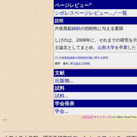
※
ページレビュー
シボレスページレビュー…／一覧
説明
片状黒鉛
鋳鉄
の切削性に与える要因
しげのは
、
2008
年に
、
それまでの研究
を
士論文としてまとめ
、
山形大学
を
卒業
した
(
1
)
片状黒鉛鋳鉄の切削性評価に関する研究
重野 勝利,
博士論文
, (
2008
).
文献
出版物…
試料
試料…
学会発表
学会…
…
メニュー
サイトマップ
J-GLOBAL
ReaD
Yah