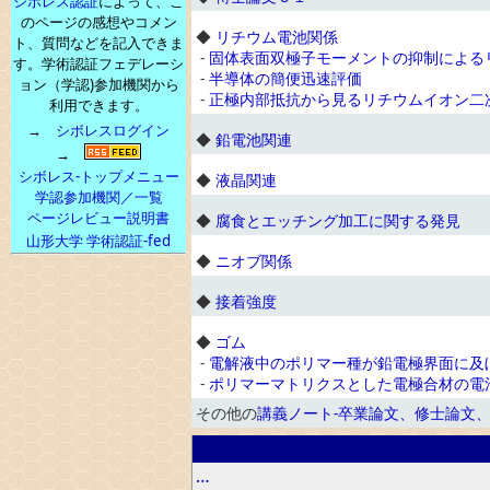
シボレス認証
によって、こ
のページの感想やコメン
◆
リチウム電池関係
ト、質問などを記入できま
-
固体表面双極子モーメントの抑制による
す。学術認証フェデレーシ
-
半導体の簡便迅速評価
ョン（学認)参加機関から
-
正極内部抵抗から見るリチウムイオン二
利用できます。
→
シボレスログイン
◆
鉛電池関連
→
シボレス-トップメニュー
◆
液晶関連
学認参加機関／一覧
ページレビュー説明書
◆
腐食とエッチング加工に関する発見
山形大学 学術認証-fed
◆
ニオブ関係
◆
接着強度
◆
ゴム
-
電解液中のポリマー種が鉛電極界面に及
-
ポリマーマトリクスとした電極合材の電
その他の
講義ノート-卒業論文、修士論文
…