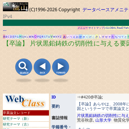
(C)1996-2026 Copyright
データベースアメニテ
IPv4
…
メニュー
サイトマップ
J-GLOBAL
ReaD
Yah
A
H
O
V
あ
か
さ
た
B
C
D
E
F
G
I
J
K
L
M
N
P
Q
R
S
T
U
W
X
Y
Z
い
う
え
お
き
く
け
こ
し
す
せ
そ
ち
つ
て
と
【卒論】 片状黒鉛鋳鉄の切削性に与える要
ID
⇒#420@卒論;
【卒論】あらやは、2008
要約
因というテーマで卒業論文と
卒業論文レコード
片状黒鉛鋳鉄の切削性に与
書誌情報
研究テーマ（新）
荒谷秋彦,
山形大学
物質化学
研究テーマ（古）
学籍番号・