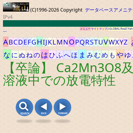
(C)1996-2026 Copyright
データベースアメニテ
IPv4
…
メニュー
サイトマップ
J-GLOBAL
ReaD
Yah
A
H
O
V
B
C
D
E
F
G
I
J
K
L
M
N
P
Q
R
S
T
U
W
X
Y
Z
な
は
ま
や
に
ぬ
ね
の
ひ
ふ
へ
ほ
み
む
め
も
ゆ
【卒論】 Ca2Mn3O
溶液中での放電特性