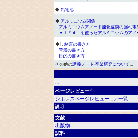
◆
鉛電池
◆
アルミニウム関係
-
アルミニウムアノード酸化皮膜の漏れ電
-
ＡｌＦ４－を使ったアルミニウムのアノ
◆
1.
緒言の書き方
-
背景の書き方
-
目的の書き方
その他の
講義ノート-卒業研究について
…
…
※
ページレビュー
シボレスページレビュー…／一覧
説明
文献
出版物…
試料