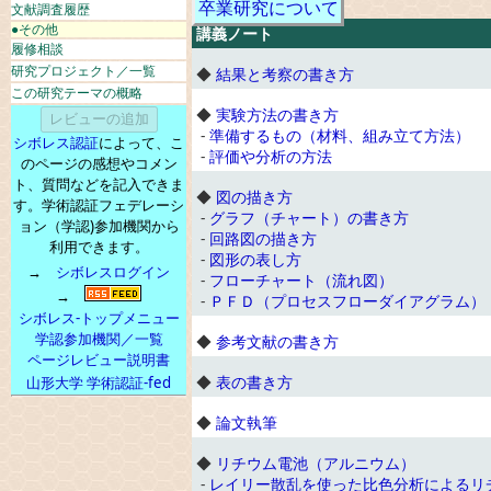
卒業研究について
文献調査履歴
●その他
講義ノート
履修相談
研究プロジェクト／一覧
◆
結果と考察の書き方
この研究テーマの概略
◆
実験方法の書き方
-
準備するもの（材料、組み立て方法）
シボレス認証
によって、こ
-
評価や分析の方法
のページの感想やコメン
ト、質問などを記入できま
◆
図の描き方
す。学術認証フェデレーシ
-
グラフ（チャート）の書き方
ョン（学認)参加機関から
-
回路図の描き方
利用できます。
-
図形の表し方
→
シボレスログイン
-
フローチャート（流れ図）
→
-
ＰＦＤ（プロセスフローダイアグラム）
シボレス-トップメニュー
学認参加機関／一覧
◆
参考文献の書き方
ページレビュー説明書
◆
表の書き方
山形大学 学術認証-fed
◆
論文執筆
◆
リチウム電池（アルニウム）
-
レイリー散乱を使った比色分析によるリ