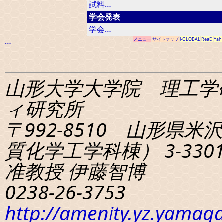
試料…
学会発表
学会…
…
メニュー
サイトマップ
J-GLOBAL
ReaD
Yah
山形大学大学院 理工学
ィ研究所
〒992-8510 山形県米
質化学工学科棟） 3-330
准教授 伊藤智博
0238-26-3753
http://amenity.yz.yamaga