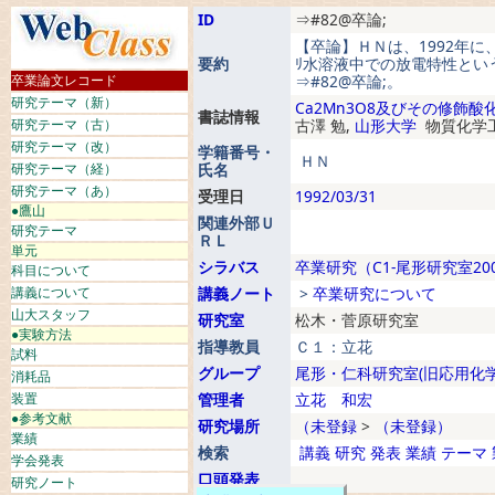
ID
⇒#82@卒論;
【卒論】ＨＮは、1992年に
要約
ﾘ水溶液中での放電特性とい
卒業論文レコード
⇒#82@卒論;。
研究テーマ（新）
Ca2Mn3O8及びその修飾酸
書誌情報
研究テーマ（古）
古澤 勉,
山形大学
物質化学
研究テーマ（改）
学籍番号・
ＨＮ
研究テーマ（経）
氏名
研究テーマ（あ）
受理日
1992/03/31
●鷹山
関連外部Ｕ
研究テーマ
ＲＬ
単元
シラバス
卒業研究（C1-尾形研究室20
科目について
講義について
講義ノート
>
卒業研究について
山大スタッフ
研究室
松木・菅原研究室
●実験方法
指導教員
Ｃ１：立花
試料
グループ
尾形・仁科研究室(旧応用化学
消耗品
装置
管理者
立花 和宏
●参考文献
研究場所
（未登録
>
（未登録）
業績
検索
講義
研究
発表
業績
テーマ
学会発表
口頭発表
研究ノート