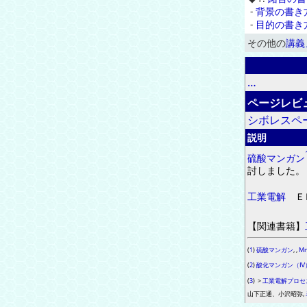
-
背景の書き
-
目的の書き
その他の
講義
…
ページレビ
シボレスペ
説明
硫酸
マンガン
討しました
。
工業電解
Ｅ
【
関連書籍
】
(
1
)
硫酸マンガン
,
,
M
(
2
)
酸化マンガン（Ⅳ
(
3
)
>
工業電解プロセ
山下正通、小沢昭弥,