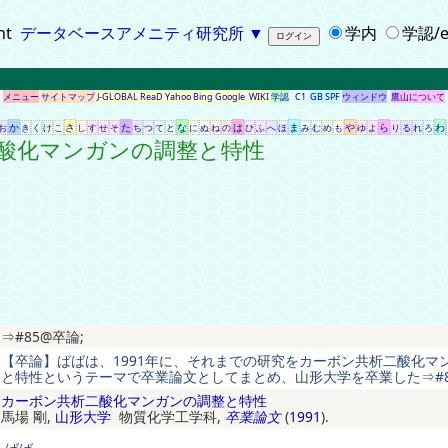
ht
データベースアメニティ研究所
▼
学内
学認/e
メニュー
サイトマップ
J-GLOBAL
ReaD
Yahoo
Bing
Google
WIKI
学認
C1
GB
SPF
ウィンドウ
鷹山について
か
さ
た
な
は
ま
や
ら
わ
お
き
く
け
こ
し
す
せ
そ
ち
つ
て
と
に
ぬ
ね
の
ひ
ふ
へ
ほ
み
む
め
も
ゆ
よ
り
る
れ
ろ
二酸化マンガンの調整と特性
⇒#85@卒論;
【卒論】ばばは、1991年に、それまでの研究をカーボン共析二酸化マ
と特性というテーマで卒業論文としてまとめ、山形大学を卒業した⇒#8
カーボン共析二酸化マンガンの調整と特性
馬場 剛,
山形大学
物質化学工学科,
卒業論文
(
1991
).