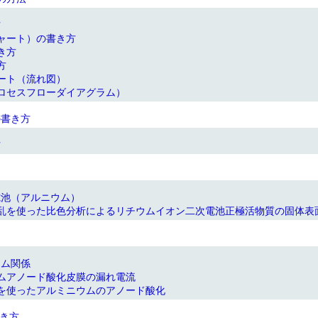
方
ャート）の書き方
き方
方
ート（流れ図）
ロセスフローダイアグラム）
の書き方
方
電池（アルニウム）
乱を使った比色分析によるリチウムイオン二次電池正極活物質の固体表
ウム関係
ムアノード酸化皮膜の漏れ電流
を使ったアルミニウムのアノード酸化
き方