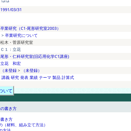
ばば
1991/03/31
卒業研究（C1-尾形研究室2003）
>
卒業研究について
松木・菅原研究室
Ｃ１：立花
尾形・仁科研究室(旧応用化学C1講座)
立花 和宏
（未登録
>
（未登録）
講義
研究
発表
業績
テーマ
製品
計算式
ついて
察の書き方
の書き方
の（材料、組み立て方法）
の方法