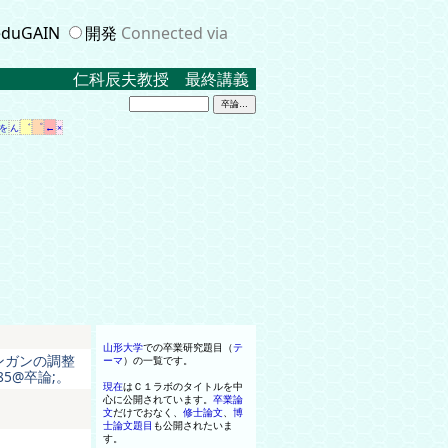
duGAIN
開発
Connected via
仁科辰夫教授 最終講義 ２０２３．３．１７ 米沢
゛
゜
←
を
ん
×
山形大学
での卒業研究題目
（
テ
ンガンの調整
ーマ
）
の
一
覧です
。
5@卒論;。
現在
はＣ
１
ラボ
の
タイトル
を
中
心に公開されています
。
卒業論
文
だけでおなく
、
修士
論文
、
博
士
論文
題目
も公開されたいま
す
。