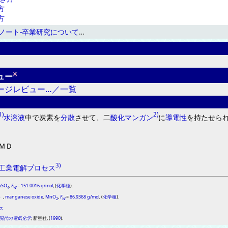
方
方
ノート-卒業研究について
…
※
ュー
ージレビュー…／一覧
1)
2)
水溶液
中で炭素
を
分散
させて
、
二
酸化
マンガン
に
導電性
を
持たせら
ＭＤ
3)
工業電解
プロセス
nSO
,
F
=
151.0016 g/mol
, (
化学種
).
4
W
）
,
manganese oxide
,
MnO
,
F
=
86.9368 g/mol
, (
化学種
).
2
W
ス
現代の電気化学
, 新星社, (
1990
).