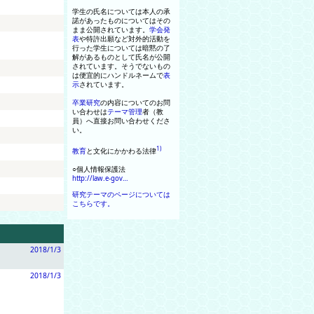
学生の氏名については本人の承
諾があったものについてはその
まま公開されています
。
学会
発
表
や特許出願など対外的活動
を
行った学生については暗黙の了
解があるものとして氏名が公開
されています
。
そうでないもの
は便宜的に
ハンドルネーム
で
表
示
されています
。
卒業研究
の内容についてのお問
い合わせは
テーマ
管理
者
（
教
員
）
へ直接お問い合わせくださ
い
。
1)
教育
と文化にかかわる法律
○個人情報保護法
http://law.e-gov…
研究テーマのページについては
こちらです。
2018/1/3
2018/1/3