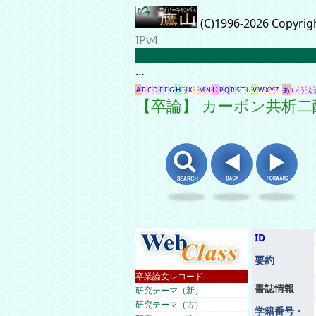
(C)1996-2026 Copyrig
IPv4
…
A
H
O
V
あ
B
C
D
E
F
G
I
J
K
L
M
N
P
Q
R
S
T
U
W
X
Y
Z
い
う
え
【卒論】 カーボン共析
ID
要約
卒業論文レコード
書誌情報
研究テーマ（新）
研究テーマ（古）
学籍番号・