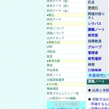
研究テーマ（改）
氏名
研究テーマ（経）
受理日
研究テーマ（あ）
関連外部Ｕ
●鷹山
ＲＬ
研究テーマ
シラバス
単元
科目について
講義ノート
講義について
研究室
山大スタッフ
指導教員
●実験方法
試料
グループ
消耗品
管理者
装置
研究場所
●参考文献
検索
業績
学会発表
口頭発表
研究ノート
卒業研究に
文献調査履歴
講義ノート
●その他
履修相談
◆
結果と考
研究プロジェクト／一覧
この研究テーマの概略
◆
実験方法
-
準備するも
-
評価や分析