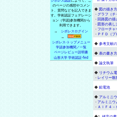
シボレス認証
によって、こ
のページの感想やコメン
◆
図の描き
ト、質問などを記入できま
-
グラフ（チ
す。学術認証フェデレーシ
-
回路図の描
ョン（学認)参加機関から
-
図形の表し
利用できます。
-
フローチャ
→
シボレスログイン
-
ＰＦＤ（プ
→
シボレス-トップメニュー
◆
参考文献
学認参加機関／一覧
ページレビュー説明書
◆
表の書き
山形大学 学術認証-fed
◆
論文執筆
◆
リチウム
-
レイリー散
◆
鉛電池
◆
アルミニ
-
アルミニウ
-
ＡｌＦ４－
◆
1.
緒言の書