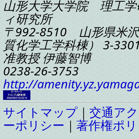
山形大学大学院 理工学
ィ研究所
〒992-8510 山形県米
質化学工学科棟） 3-330
准教授 伊藤智博
0238-26-3753
http://amenity.yz.yamaga
サイトマップ
｜
交通アク
ーポリシー
｜
著作権ポリ