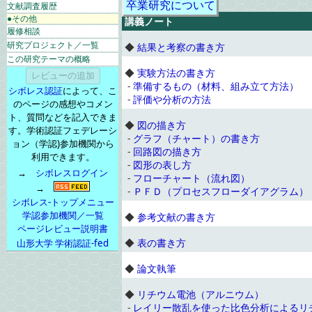
卒業研究について
文献調査履歴
●その他
講義ノート
履修相談
研究プロジェクト／一覧
◆
結果と考察の書き方
この研究テーマの概略
◆
実験方法の書き方
-
準備するもの（材料、組み立て方法）
シボレス認証
によって、こ
-
評価や分析の方法
のページの感想やコメン
ト、質問などを記入できま
◆
図の描き方
す。学術認証フェデレーシ
-
グラフ（チャート）の書き方
ョン（学認)参加機関から
-
回路図の描き方
利用できます。
-
図形の表し方
→
シボレスログイン
-
フローチャート（流れ図）
→
-
ＰＦＤ（プロセスフローダイアグラム）
シボレス-トップメニュー
学認参加機関／一覧
◆
参考文献の書き方
ページレビュー説明書
◆
表の書き方
山形大学 学術認証-fed
◆
論文執筆
◆
リチウム電池（アルニウム）
-
レイリー散乱を使った比色分析によるリ