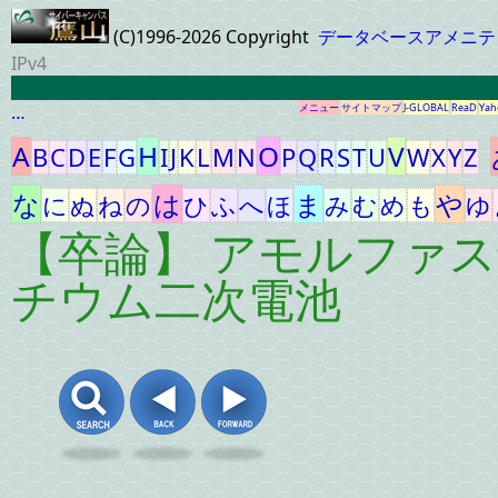
(C)1996-2026 Copyright
データベースアメニテ
IPv4
…
メニュー
サイトマップ
J-GLOBAL
ReaD
Yah
A
H
O
V
B
C
D
E
F
G
I
J
K
L
M
N
P
Q
R
S
T
U
W
X
Y
Z
な
は
ま
や
に
ぬ
ね
の
ひ
ふ
へ
ほ
み
む
め
も
ゆ
【卒論】 アモルファ
チウム二次電池