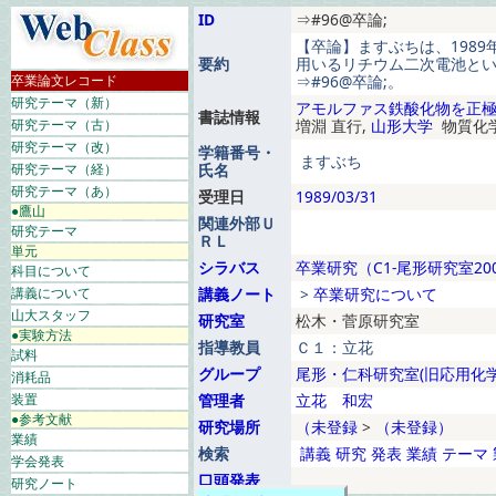
ID
⇒#96@卒論;
【卒論】ますぶちは、198
要約
用いるリチウム二次電池と
卒業論文レコード
⇒#96@卒論;。
研究テーマ（新）
アモルファス鉄酸化物を正
書誌情報
研究テーマ（古）
増淵 直行,
山形大学
物質化学
研究テーマ（改）
学籍番号・
ますぶち
研究テーマ（経）
氏名
研究テーマ（あ）
受理日
1989/03/31
●鷹山
関連外部Ｕ
研究テーマ
ＲＬ
単元
シラバス
卒業研究（C1-尾形研究室20
科目について
講義について
講義ノート
>
卒業研究について
山大スタッフ
研究室
松木・菅原研究室
●実験方法
指導教員
Ｃ１：立花
試料
グループ
尾形・仁科研究室(旧応用化学
消耗品
装置
管理者
立花 和宏
●参考文献
研究場所
（未登録
>
（未登録）
業績
検索
講義
研究
発表
業績
テーマ
学会発表
口頭発表
研究ノート