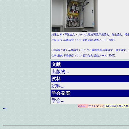
結果と考
>
卒業論文
>
リチウム電池関係
,
卒業論文、修士論文、博
仁科 辰夫
,
卒業研究（Ｃ１-電気化学
,
講義ノート
, (
2009
).
(
1
)
結果と考
>
卒業論文
>
リチウム電池関係
,
卒業論文、修士論文、
仁科 辰夫
,
卒業研究（Ｃ１-電気化学
,
講義ノート
, (
2009
).
文献
出版物…
試料
試料…
学会発表
学会…
…
メニュー
サイトマップ
J-GLOBAL
ReaD
Yah