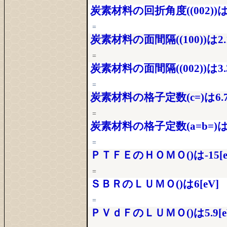
炭素材料の回折角度((002))は2
=
炭素材料の面間隔((100))は2.1
=
炭素材料の面間隔((002))は3.3
=
炭素材料の格子定数(c=)は6.71
=
炭素材料の格子定数(a=b=)は2.
=
ＰＴＦＥのＨＯＭＯ()は-15[e
=
ＳＢＲのＬＵＭＯ()は6[eV]
=
ＰＶｄＦのＬＵＭＯ()は5.9[e