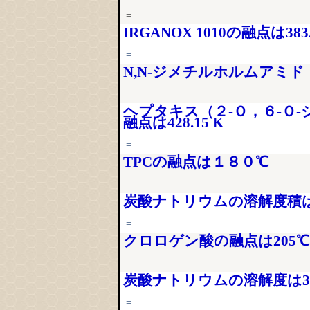
=
IRGANOX 1010の融点は383
=
N,N-ジメチルホルムアミド
=
ヘプタキス（２‐Ｏ，６‐Ｏ‐
融点は428.15 K
=
TPCの融点は１８０℃
=
炭酸ナトリウムの溶解度積は0.03
=
クロロゲン酸の融点は205℃
=
炭酸ナトリウムの溶解度は30.
=