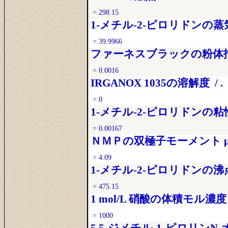
=
298.15
1-メチル-2-ピロリドンの蒸気圧
=
39.9966
ファーネスブラックの粉体抵抗
=
0.0016
IRGANOX 1035の溶解度 / .
=
0
1-メチル-2-ピロリドンの粘性率 
=
0.00167
ＮＭＰの双極子モーメント μ 
=
4.09
1-メチル-2-ピロリドンの沸点
=
475.15
1 mol/L 硝酸の体積モル濃度 
=
1000