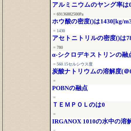
アルミニウムのヤング率は
= 69136882500Pa
ホウ酸の密度()は1430[kg/m3
= 1430
アセトニトリルの密度()は780[
= 780
α-シクロデキストリンの融点
= 560.15セルシウス度
炭酸ナトリウムの溶解度(＠0
=
POBNの融点
=
ＴＥＭＰＯＬのは0
=
IRGANOX 1010の水中の
=