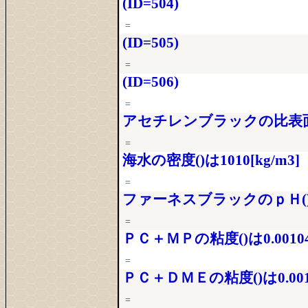
(ID=504)
=
(ID=505)
=
(ID=506)
=
アセチレンブラックの比表面積(
=
海水の密度()は1010[kg/m3]
=
ファーネスブラックのｐＨ()は
=
ＰＣ＋ＭＰの粘度()は0.001041
=
ＰＣ＋ＤＭＥの粘度()は0.00105
=