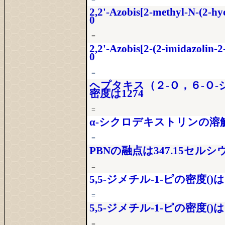
2,2'-Azobis[2-methyl-N-(2
0
=
2,2'-Azobis[2-(2-imidazolin
0
=
ヘプタキス（２‐Ｏ，６‐Ｏ‐
密度は1274
=
α-シクロデキストリンの溶
=
PBNの融点は347.15セルシ
=
5,5-ジメチル-1-ピの密度()は10
=
5,5-ジメチル-1-ピの密度()は10
=