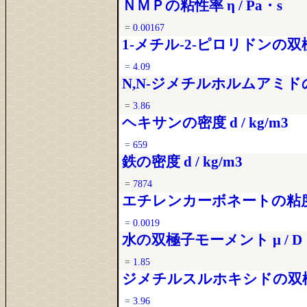
ＮＭＰの粘性率 η / Pa・s
=
0.00167
1-メチル-2-ピロリドンの双極
=
4.09
N,N‐ジメチルホルムアミドの
=
3.86
ヘキサンの密度 d / kg/m3
=
659
鉄の密度 d / kg/m3
=
7874
エチレンカーボネートの粘度 η 
=
0.0019
水の双極子モーメント μ / D
=
1.85
ジメチルスルホキシドの双極子
=
3.96