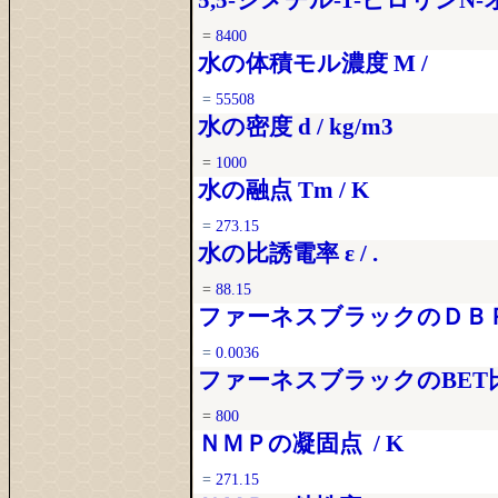
5,5-ジメチル-1-ピロリンN
=
8400
水の体積モル濃度 M /
=
55508
水の密度 d / kg/m3
=
1000
水の融点 Tm / K
=
273.15
水の比誘電率 ε / .
=
88.15
ファーネスブラックのＤＢＰ吸油
=
0.0036
ファーネスブラックのBET比表
=
800
ＮＭＰの凝固点 / K
=
271.15