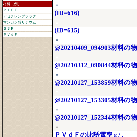
材料（例）
=
ＰＴＦＥ
(ID=616)
アセチレンブラック
マンガン酸リチウム
=
ＳＢＲ
(ID=615)
ＰＶｄＦ
=
@20210409_094903材料の
=
@20210312_090844材料の
=
@20210127_153859材料の
=
@20210127_153305材料の
=
@20210127_152344材料の
=
ＰＶｄＦの比誘電率 ε / .