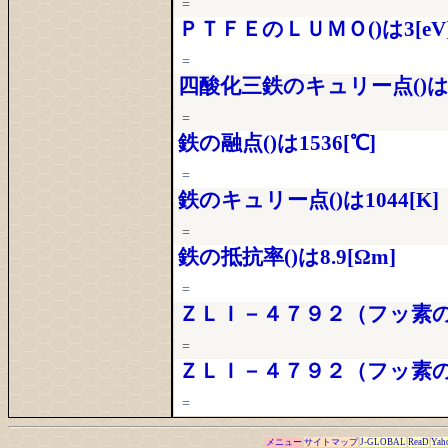
=
ＰＴＦＥのＬＵＭＯ()は3[eV
=
四酸化三鉄のキュリー点()は86
=
鉄の融点()は1536[℃]
=
鉄のキュリー点()は1044[K]
=
鉄の抵抗率()は8.9[Ωm]
=
ＺＬＩ－４７９２（フッ素の比誘
=
ＺＬＩ－４７９２（フッ素の比誘
=
…
メニュー
サイトマップ
J-GLOBAL
ReaD
Yah