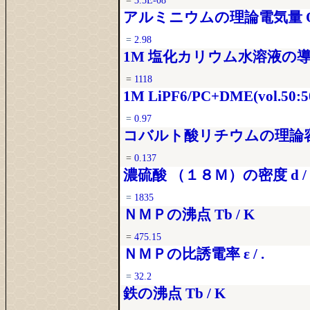
=
3.5E-08
アルミニウムの理論電気量 Q0 
=
2.98
1M 塩化カリウム水溶液の導電率
=
1118
1M LiPF6/PC+DME(vol.50:
=
0.97
コバルト酸リチウムの理論容量 Q
=
0.137
濃硫酸 （１８Ｍ）の密度 d / k
=
1835
ＮＭＰの沸点 Tb / K
=
475.15
ＮＭＰの比誘電率 ε / .
=
32.2
鉄の沸点 Tb / K