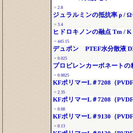
=
2.8
ジュラルミンの抵抗率 ρ / Ω
=
3.4
ヒドロキノンの融点 Tm / K
=
445.15
デュポン PTEF水分散液 DISP
=
0.025
プロピレンカーボネートの粘度 
=
0.0025
KFポリマーL＃7208（PVDF+
=
2.35
KFポリマーL＃7208（PVDF
=
0.08
KFポリマーL＃9130（PVDF
=
0.13