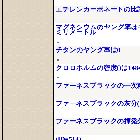
=
エチレンカーボネートの比誘
=
マグネシウムのヤング率は44
ミリメートル
=
チタンのヤング率は0
=
クロロホルムの密度()は1484[
=
ファーネスブラックの一次粒子径
=
ファーネスブラックの灰分()は0
=
ファーネスブラックの揮発分()
=
(ID=514)