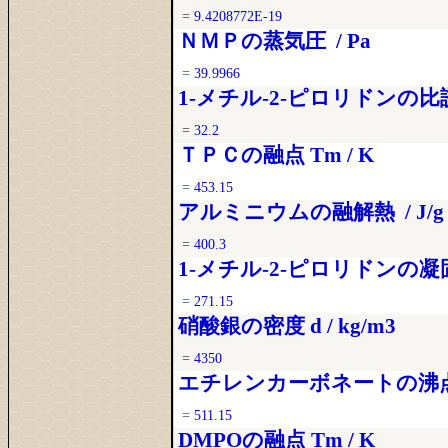
=
9.4208772E-19
ＮＭＰの蒸気圧 / Pa
=
39.9966
1-メチル-2-ピロリドンの比誘電率
=
32.2
ＴＰＣの融点 Tm / K
=
453.15
アルミニウムの融解熱 / J/g
=
400.3
1-メチル-2-ピロリドンの凝固
=
271.15
硝酸銀の密度 d / kg/m3
=
4350
エチレンカーボネートの沸点 
=
511.15
DMPOの融点 Tm / K