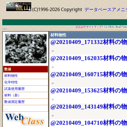
(C)1996-2026 Copyright
データベースアメニ
…
メニュー
サイトマップ
J-GLOBAL
ReaD
Yah
材料物性
@20210409_171332材料の
=
@20210409_162035材料の
=
数値
@20210409_160715材料の
材料物性
化学特性
=
試薬使用履歴
@20210409_153625材料の
材料（新）
=
数値測定履歴
@20210409_143149材料の
…
=
@20210409_104710材料の