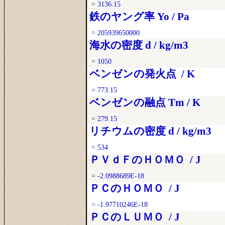
=
3136.15
鉄のヤング率 Yo / Pa
=
205939650000
海水の密度 d / kg/m3
=
1050
ベンゼンの発火点 / K
=
773.15
ベンゼンの融点 Tm / K
=
279.15
リチウムの密度 d / kg/m3
=
534
ＰＶｄＦのＨＯＭＯ / J
=
-2.0988689E-18
ＰＣのＨＯＭＯ / J
=
-1.97710246E-18
ＰＣのＬＵＭＯ / J