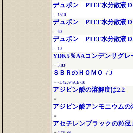
デュポン PTEF水分散液 DISP 
=
1510
デュポン PTEF水分散液 DI
=
60
デュポン PTEF水分散液 DISP
=
10
YDK5％AAコンデンサグレード
=
3.83
ＳＢＲのＨＯＭＯ / J
=
-1.4259491E-18
アジピン酸の溶解度は2.2
=
アジピン酸アンモニウムの溶
=
アセチレンブラックの粒径 r 