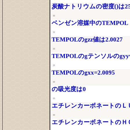
炭酸ナトリウムの密度()は2532
=
ベンゼン溶媒中のTEMPOL
=
TEMPOLのgzz値は2.0027
=
TEMPOLのgテンソルのgyy値
=
TEMPOLのgxx=2.0095
=
の吸光度は0
=
エチレンカーボネートのＬＵＭＯ
=
エチレンカーボネートのＨＯＭＯ