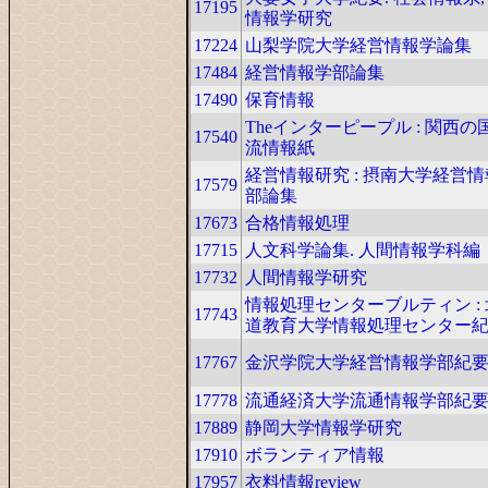
17195
情報学研究
17224
山梨学院大学経営情報学論集
17484
経営情報学部論集
17490
保育情報
Theインターピープル : 関西の
17540
流情報紙
経営情報研究 : 摂南大学経営
17579
部論集
17673
合格情報処理
17715
人文科学論集. 人間情報学科編
17732
人間情報学研究
情報処理センターブルティン :
17743
道教育大学情報処理センター
17767
金沢学院大学経営情報学部紀
17778
流通経済大学流通情報学部紀
17889
静岡大学情報学研究
17910
ボランティア情報
17957
衣料情報review