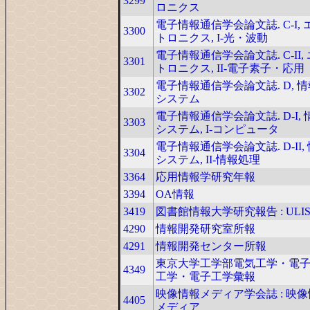
3299
ロニクス
電子情報通信学会論文誌. C-I,
3300
トロニクス, I-光・波動
電子情報通信学会論文誌. C-II,
3301
トロニクス, II-電子素子・応用
電子情報通信学会論文誌. D, 
3302
システム
電子情報通信学会論文誌. D-I,
3303
システム, I-コンピュータ
電子情報通信学会論文誌. D-II,
3304
システム, II-情報処理
3364
応用情報学研究年報
3394
OA情報
3419
図書館情報大学研究報告 : ULI
4290
情報開発研究室所報
4291
情報開発センター所報
東京大学工学部電気工学・電
4349
工学・電子工学彙報
映像情報メディア学会誌 : 映
4405
メディア