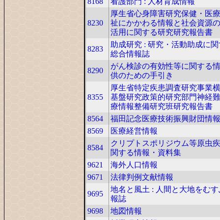
8168
看護部門 : 人材育成情報
厚生省心身障害研究保健・医
8230
祉にかかわる情報と社会資源
活用に関する研究研究報告書
助成研究 : 研究・活動助成に
8283
総合情報誌
がん検診の有効性等に関する
8290
供のための手引き
厚生省特定疾患調査研究事業
8355
基盤研究政策的研究部門神経
療情報整備研究班研究報告書
8564
福田記念医療技術振興財団情
8569
医療経営情報
クリプトスポリジウム等原虫
8584
関する情報・資料集
9621
海外人口情報
9671
法律判例文献情報
地名と風土 : 人間と大地をむ
9695
報誌
9698
地図情報