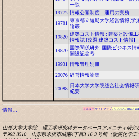
一覧
19775
情報公開制度 運用の実務
東京都立短期大学経営情報[学]
19781
論叢
建築コスト情報 : 建築と設備
19820
情報誌 [改題:建築コスト情報]
国際関係研究. 国際ビジネス情
19870
開設記念号
19931
情報管理別冊
20076
経営情報論集
日本大学大学院総合社会情報
20088
紀要
情報…
メニュー
サイトマップ
J-GLOBAL
ReaD
Yah
山形大学大学院 理工学研究科
データベースアメニティ研究
〒992-8510 山形県米沢市城南4丁目3-16
３号館（物質化学工学科