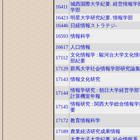
城西国際大学紀要. 経営情報学
16411
学部
16423
明星大学研究紀要. 情報学部
16446
日経情報ストラテジ-
16593
情報科学
16617
人口情報
文化情報学 : 駿河台大学文化
17112
部紀要
17129
群馬大学社会情報学部研究論
17143
情報文化研究
情報学研究 : 朝日大学経営学
17144
計算機室年報
情報研究 : 関西大学総合情報
17145
要
17172
教育情報科学
17189
農業経済研究成果情報
大妻女子大学紀要. 社会情報系,