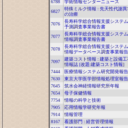
6788
学術情報センターニュース
特殊ミルク情報 : 先天性代謝
6827
の治療
長寿科学総合情報支援システ
7076
予測調査事業報告書
長寿科学総合情報支援システ
7077
情報調査事業報告書
長寿科学総合情報支援システ
7078
情報データベース調査事業報
建築コスト情報 : 建築と設備
7097
情報誌 [改題:建築コスト情報]
7444
医療情報システム研究開発報
7630
東京大学医学部情報処理室報
7645
筑水会神経情報研究所年報
7654
母子保健情報
7754
情報の科学と技術
7905
応用情報学研究年報
7914
情報管理
8167
看護部門 : 経営管理情報