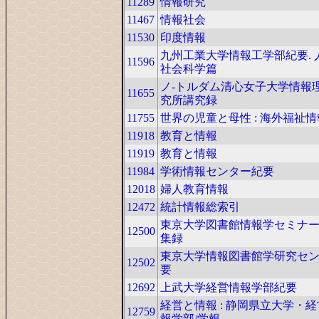
11289
情報研究
11467
情報社会
11530
印度情報
九州工業大学情報工学部紀要. 
11596
社会科学篇
ノ-トルダム清心女子大学情報
11655
究所講究録
11755
世界の児童と母性 : 海外福祉情
11918
教育と情報
11919
教育と情報
11984
学術情報センター紀要
12018
婦人教育情報
12472
統計情報総索引
東京大学図書館情報学セミナ
12500
集録
東京大学情報図書館学研究セン
12502
要
12692
上武大学経営情報学部紀要
経営と情報 : 静岡県立大学・
12759
報学部/学報