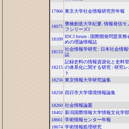
17966
東京大学社会情報研究所年報
豊橋創造大学紀要. 情報発信モ
18075
フシリーズ1
IDCJ forum : 国際開発問題実
18109
めの理論情報誌
社会情報学研究 : 日本社会情
18153
誌
記録史料の情報資源化と史料
18215
の体系化に関する研究 : 研究
ト
18256
東京情報大学研究論集
18258
四日市大学環境情報論集
18260
社会情報論叢
18402
新潟国際情報大学情報文化学
18661
学術情報センター年報
18674
学術情報処理研究