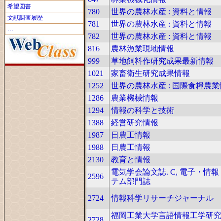
希望図書
780
世界の農林水産 : 資料と情報
文献調査履歴
781
世界の農林水産 : 資料と情報
…
782
世界の農林水産 : 資料と情報
816
農林漁業現地情報
999
草地飼料作研究成果最新情報
1021
家畜衛生研究成果情報
1252
世界の農林水産 : 国際食糧農
1286
農業機械情報
1294
情報の科学と技術
1388
経営研究情報
1987
日農工情報
1988
日農工情報
2130
教育と情報
電気学会論文誌. C, 電子・情
2596
テム部門誌
2724
情報科学リサーチジャーナル
福岡工業大学言語情報工学研
2728