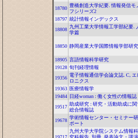
豊橋創造大学紀要. 情報発信モ
18780
フシリーズ2
18797
統計情報インデックス
九州工業大学情報工学部紀要. 
18808
学篇
18850
静岡産業大学国際情報学部研
18905
言語情報科学研究
19128
旬刊経理情報
電子情報通信学会論文誌. C, 
19356
ロニクス
19363
医療情報学
19484
日経woman : 働く女性の情報誌
助成研究 : 研究・活動助成に
19517
総合情報誌
学術情報センター・セミナー
19678
ポート
九州大学大学院システム情報
19717
究科報告. 別冊, 発表論文・講