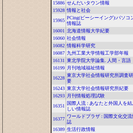
15886
せんだいタウン情報
15928
情報と社会
PCing(ピーシーイング):パソ
15965
情報誌
16001
北海道情報大学紀要
16060
社会情報
16082
情報科学研究
16087
九州工業大学情報工学部年報
16131
東北学院大学論集. 人間・言語
16199
月刊地域福祉情報
東京大学社会情報研究所調査
16228
要
16243
東京大学社会情報研究所紀要
16293
月刊情報処理試験
国際人流 : あなたと外国人を
16351
しい情報誌
ワールドプラザ : 国際文化交
16377
誌
16389
生活行政情報