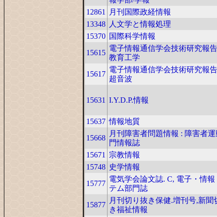
12861
月刊国際政経情報
13348
人文学と情報処理
15370
国際科学情報
電子情報通信学会技術研究報告. 
15615
教育工学
電子情報通信学会技術研究報告. 
15617
超音波
15631
I.Y.D.P.情報
15637
情報地質
月刊障害者問題情報 : 障害者
15668
門情報誌
15671
宗教情報
15748
史学情報
電気学会論文誌. C, 電子・情
15777
テム部門誌
月刊切り抜き保健.増刊号,新聞
15877
き福祉情報