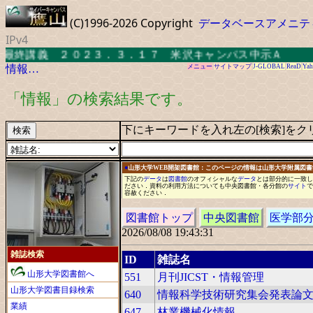
(C)1996-2026 Copyright
データベースアメニテ
IPv4
講義 ２０２３．３．１７ 米沢キャンパス中示Ａ
情報…
メニュー
サイトマップ
J-GLOBAL
ReaD
Yah
「情報」の検索結果です。
下にキーワードを入れ左の[検索]をク
●
山形大学WEB開架図書館：このページの情報は山形大学附属図
下記の
データ
は
図書館
の
オフィシャル
な
データ
と
は
部分的に
一
致し
ださい
．
資料の利用方法についても中央図書館
・
各分館の
サイト
で
容赦ください
．
図書館トップ
中央図書館
医学部
2026/08/08 19:43:31
雑誌検索
ID
雑誌名
山形大学図書館へ
551
月刊JICST・情報管理
山形大学図書目録検索
640
情報科学技術研究集会発表論
業績
647
林業機械化情報