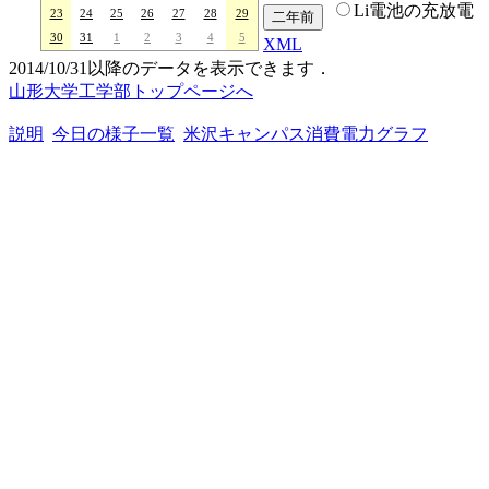
Li電池の充放電
23
24
25
26
27
28
29
30
31
1
2
3
4
5
XML
2014/10/31以降のデータを表示できます．
山形大学工学部トップページへ
説明
今日の様子一覧
米沢キャンパス消費電力グラフ