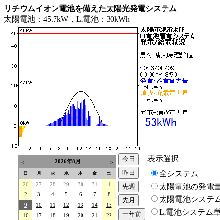
リチウムイオン電池を備えた太陽光発電システム
太陽電池：45.7kW，Li電池：30kWh
表示選択
2026年8月
<
>
全システム
日
月
火
水
木
金
土
26
27
28
29
30
31
1
太陽電池の発電
2
3
4
5
6
7
8
太陽電池システ
9
10
11
12
13
14
15
Li電池システム
16
17
18
19
20
21
22