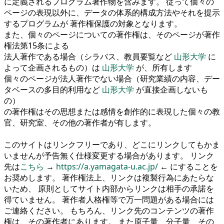
に定義されるプログラム著作物を含みます。 従って個々の
ページの表現以外に、データの体系的構成方法やそれを提示
するプログラムが 著作権保護の対象となります。
また、個々のページについての著作権は、そのページが著作
権法第15条による
法人著作である場合（シラバス、教員要覧など
山形大学
に
よって企画されるもの）は
山形大学
が、所有します
個々のページが法人著作でない場合（研究業績の内容、デー
タベースの多目的利用など
山形大学
が直接企画しないも
の）
の著作権はその思想または感情を創作的に表現した個々の教
官、研究室、その他の著作者が有します。
このサイトはリンクフリーであり、どこにリンクしてもかま
いませんが予告無く仕様変更する場合があります。 リンク
先は
こちら
→
https://a.yamagata-u.ac.jp/
← にすることを
お奨めします。 著作権法上、リンクは複製行為にあたらな
いため、 原則としてサイト内部からリンクは相手の承諾を
得ていません。 著作者人格権等で万一問題がある場合には
ご連絡ください。 もちろん、リンク先のコンテンツの著作
権は、その著作者にあります。 また原子量、分子量、その