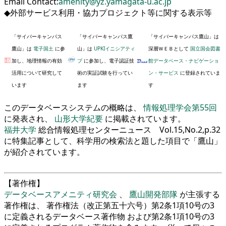
Email Contact:
amenity
@yz.yamagata-u.ac.jp
◆外部サービス利用・協力プロジェクト等に関する表示等
「サイバーキャンパス
「サイバーキャンパス鷹
「サイバーキャンパス鷹山」は
鷹山」は
電子国土
に参
山」は
UPKIイニシアティ
深層ＷＥＢとして
国立国会図書
加し、地理情報の有効
ブ
に参加し、電子認証技
館データベース・ナビゲーショ
活用について研究して
術の実証試験を行ってい
ン・サービス
に登録されていま
います
ます
す
このデータベースシステムの概略は、
情報処理学会第55回
に発表され、
山形大学紀要
に掲載されています。
福井大学
総合情報処理センターニュース Vol.15,No.2,p.32
に特集記事として、科学用の検索法と題した項目で「鷹山」
が紹介されています。
【著作権】
データベースアメニティ研究会
、
鷹山開発部隊
が主張する
著作権は、 著作権法（改正第五十六号）第2条1項10号の3
に定義されるデータベース著作物 および第2条1項10号の3