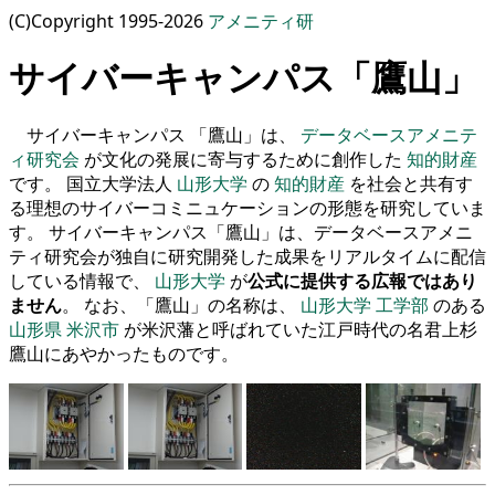
(C)Copyright 1995-2026
アメニティ研
サイバーキャンパス「鷹山」
サイバーキャンパス 「鷹山」は、
データベースアメニテ
ィ研究会
が文化の発展に寄与するために創作した
知的財産
です。 国立大学法人
山形大学
の
知的財産
を社会と共有す
る理想のサイバーコミニュケーションの形態を研究していま
す。 サイバーキャンパス「鷹山」は、データベースアメニ
ティ研究会が独自に研究開発した成果をリアルタイムに配信
している情報で、
山形大学
が
公式に提供する広報ではあり
ません
。 なお、「鷹山」の名称は、
山形大学
工学部
のある
山形県
米沢市
が米沢藩と呼ばれていた江戸時代の名君上杉
鷹山にあやかったものです。