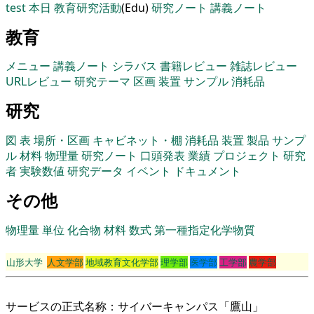
test
本日
教育研究活動
(Edu)
研究ノート
講義ノート
教育
メニュー
講義ノート
シラバス
書籍レビュー
雑誌レビュー
URLレビュー
研究テーマ
区画
装置
サンプル
消耗品
研究
図
表
場所・区画
キャビネット・棚
消耗品
装置
製品
サンプ
ル
材料
物理量
研究ノート
口頭発表
業績
プロジェクト
研究
者
実験数値
研究データ
イベント
ドキュメント
その他
物理量
単位
化合物
材料
数式
第一種指定化学物質
山形大学
人文学部
地域教育文化学部
理学部
医学部
工学部
農学部
サービスの正式名称：サイバーキャンパス「鷹山」