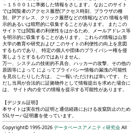
－１５００１に準拠した情報をさします。 なおこのサイト
では閲覧者のアクセス履歴(アクセス時刻、ブラウザの種
別、IPアドレス、クリック履歴などの情報)などの 情報を明
示的あるいは暗黙的に収集することがあります。 またこの
サイトでは閲覧者の利便性をはかるため、メールアドレス等
を明示的に収集することがあります。 これらの情報は山形
大学の教育や研究および このサイトの利便性の向上を意図
するものであり、 特定の個人や団体のプライバシー権を侵
害しようとするものではありません。
万一、システムの技術的不具合、ハッカーの攻撃、その他の
原因等によって によってプライバシー情報の漏洩の可能性
を見出したりした方は、 ご一報いただければ幸いです。 た
だし当局が合法的に証拠物件として情報提出を求めた場合に
は、 サイト内の全ての情報を提示する可能性があります。
【デジタル証明】
本サイトは実在性の証明と通信経路における改竄防止のため
SSLサーバ証明書を使っています。
Copyright© 1995-2026
データベースアメニティ研究会
All