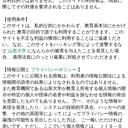
営利目的ではありません。 このサイトの利用者は、閲覧に
際してその対価を要求されることはありません。
【使用条件】
このサイトは、私的公的にかかわらず、教育基本法にかかげ
られた 教育の目的で誰でも利用することができます。 この
サイトを不正な利益の獲得に利用することはご遠慮くださ
い。 なお、このサイトをハッキング等によって攻撃するな
ど
山形大学
になんらかの被害を与えたことを発見した場
合、 適用法規にのっとり厳重に対処させていただきます。
【情報公開と
プライバシーポリシー
】
このサイトに公開される情報は、利用者の情報公開法による
情報開示請求の結果によりなされるものではありません。
また教育機関である山形大学が教育上所有する個人情報の開
示や特定の個人や団体の名誉や利益を損なわせる情報の発信
を意図したものでもありません。 万一、そのような情報や
表現を発見したり、システムの技術的不具合、ハッカーの攻
撃、その他の原因等によって によってプライバシー情報の
漏洩の可能性を見出したりした方は、 ご一報いただければ
幸いです。ただし、ここでいう個人情報とは、 ＪＩＳ－Ｑ