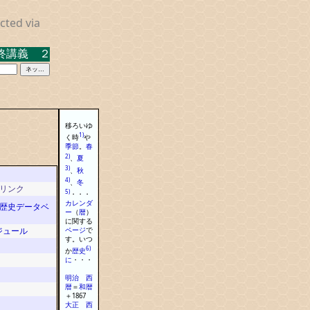
cted via
義 ２０２３．３．１７ 米沢キャンパス中示Ａ
移ろいゆ
1)
く時
や
季節
。
春
2)
、
夏
3)
、
秋
4)
、
冬
部リンク
5)
・
・
・
カレンダ
歴史データベ
ー
（
暦
）
に
関する
ページ
で
ジュール
す
。
いつ
6)
か
歴史
に
・
・
・
明治
西
暦
＝
和
暦
＋
1867
大正
西