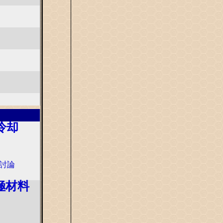
冷却
池討論
極材料