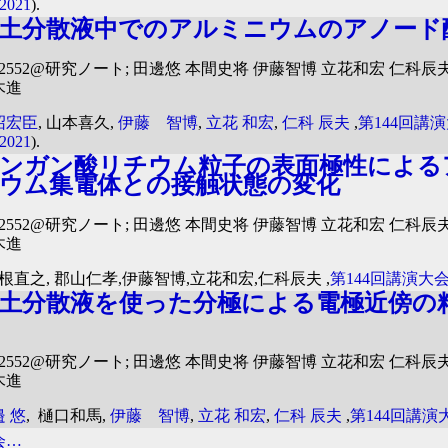
2021
).
土分散液中でのアルミニウムのアノード
#2552@研究ノート; 田邊悠 本間史将 伊藤智博 立花和宏 仁科辰
木進
沼宏臣
, 山本喜久,
伊藤 智博
,
立花 和宏
,
仁科 辰夫
,
第144回講
2021
).
ンガン酸リチウム粒子の表面極性による
ウム集電体との接触状態の変化
#2552@研究ノート; 田邊悠 本間史将 伊藤智博 立花和宏 仁科辰
木進
関根直之, 郡山仁孝,伊藤智博,立花和宏,仁科辰夫 ,
第144回講演大
土分散液を使った分極による電極近傍の
#2552@研究ノート; 田邊悠 本間史将 伊藤智博 立花和宏 仁科辰
木進
 悠
, 樋口和馬,
伊藤 智博
,
立花 和宏
,
仁科 辰夫
,
第144回講演
会…