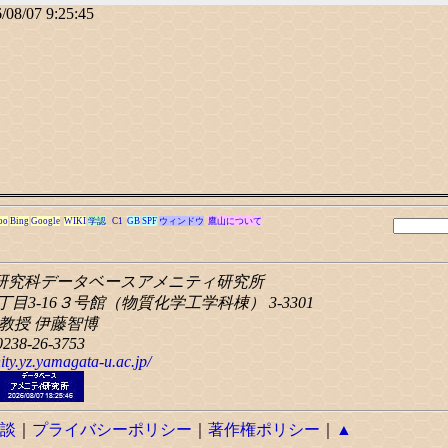
/08/07 9:25:45
oo
Bing
Google
WIKI
学認
C1
GB
SPF
ウィンドウ
鷹山について
研究科
データベースアメニティ研究所
目3-16
３号館（物質化学工学科棟） 3-3301
教授 伊藤智博
0238-26-3753
ity.yz.yamagata-u.ac.jp/
談
｜
プライバシーポリシー
｜
著作権ポリシー
｜
▲