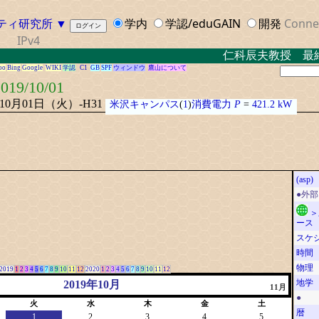
ティ研究所
▼
学内
学認/eduGAIN
開発
Conne
IPv4
仁科辰夫教授 最終講
oo
Bing
Google
WIKI
学認
C1
GB
SPF
ウィンドウ
鷹山について
019/10/01
年10月01日（火）-H31
米沢キャンパス
(
1
)
消費電力
P
=
421.2 kW
(asp)
●外
＞
ース
スケ
時間
物理
2019
1
2
3
4
5
6
7
8
9
10
11
12
2020
1
2
3
4
5
6
7
8
9
10
11
12
地学
2019年10月
11月
●
火
水
木
金
土
暦
1
2
3
4
5