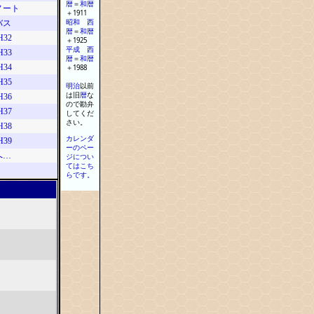
暦
＝
和
暦
ノート
＋
1911
昭和
西
バス
暦
＝
和
暦
H32
＋
1925
平成
西
H33
暦
＝
和
暦
H34
＋
1988
H35
明治
以前
は旧
暦
な
H36
ので勘弁
H37
してくだ
さい
。
H38
カレンダ
H39
ーのペー
へ…
ジについ
てはこち
らです。