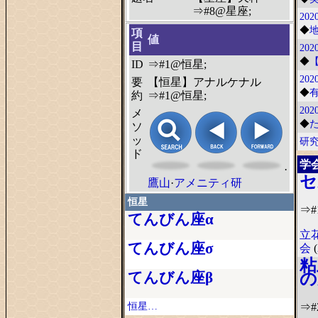
⇒#8@星座;
2020
◆
項
値
目
2020
◆
ID
⇒#1@恒星;
2020
要
【恒星】アナルケナル
◆
約
⇒#1@恒星;
202
メ
◆
ソ
ッ
研
ド
学
·
セ
鷹山
·
アメニティ研
恒星
⇒#
てんびん座α
立
てんびん座σ
会
(
粘
の
てんびん座β
⇒#
恒星…