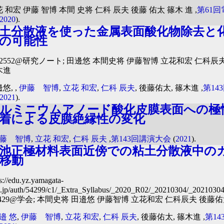
 和宏 伊藤 智博 本間 史将 仁科 辰夫 後藤 佑太 篠木 進 ,
第61
2020
).
土分散液を使った金属表面酸化物除去と
の可能性
#2552@研究ノート; 田邊悠 本間史将 伊藤智博 立花和宏 仁科辰
木進
邊悠,
,
伊藤 智博
,
立花 和宏
,
仁科 辰夫
, 後藤佑太, 篠木進 ,
第14
2021
).
ルミニウムアノード酸化皮膜表面への極
着による皮膜絶縁性の変化
藤 智博
,
立花 和宏
,
仁科 辰夫
,
第143回講演大会
(
2021
).
池正極材料表面近傍での粘土分散液中の
移動
s://edu.yz.yamagata-
c.jp/auth/54299/c1/_Extra_Syllabus/_2020_R02/_20210304/_2021030
429@学会; 本間史将 田邉悠 伊藤智博 立花和宏 仁科辰夫 後藤
邉 悠
,
伊藤 智博
,
立花 和宏
,
仁科 辰夫
, 後藤佑太, 篠木進 ,
第1