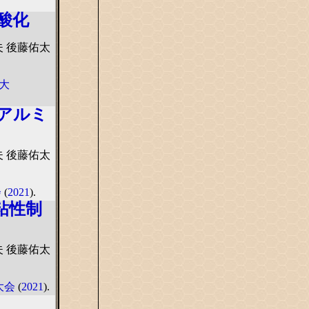
酸化
夫 後藤佑太
演大
アルミ
夫 後藤佑太
会
(
2021
).
粘性制
夫 後藤佑太
大会
(
2021
).