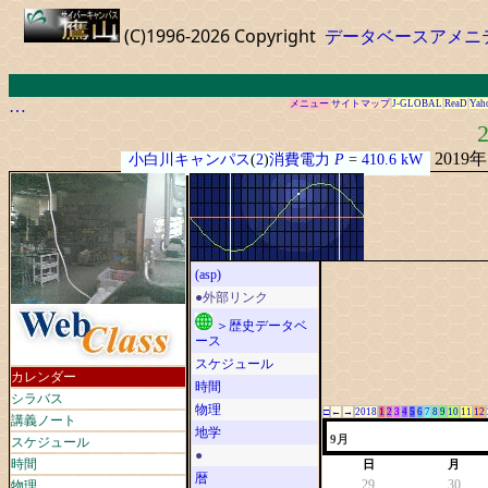
(C)1996-2026 Copyright
データベースアメニ
…
メニュー
サイトマップ
J-GLOBAL
ReaD
Yah
2
2019
小白川キャンパス
(
2
)
消費電力
P
=
410.6 kW
(asp)
●外部リンク
＞歴史データベ
ース
スケジュール
カレンダー
時間
シラバス
物理
□
←
→
2018
1
2
3
4
5
6
7
8
9
10
11
12
講義ノート
地学
スケジュール
9月
●
時間
日
月
暦
物理
29
30