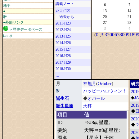
講義ノート
地学
6
7
シラバス
●
13
14
暦
…過去から
20
21
●外部リンク
27
28
2011-H23
3
4
＞歴史データベース
2012-H24
(
0
,
3.32006780091899
(asp)
2013-H25
2014-H26
2015-H27
2016-H28
2017-H29
2018-H30
…
月
神無月
(
October
)
研
※
ハッピーハロウィン！
201
◆
J
誕生石
◆
オパール
2019
誕生星座
天秤
◆
項目
値
2020
ID
⇒#8@星座;
◆
要約
天秤⇒#8@星座;
2020
題名
【星座】天秤
◆