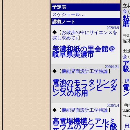
立花
予定表
会
(
スケジュール…
粘
講義ノート
磨
2020/1/9
◆
【
お散歩の中にサイエンスを
⇒
探し求めて♪
】
篠
美濃和紙の里会館＠
田
岐阜県美濃市
会
(
ア
2020/1/31
吸
◆
【
機能界面設計工学特論
】
,
伊
電池のモニタリング
電
におけるインピーダ
ン
ンスの応用
http
2020/2/4
u.a
◆
【
機能界面設計工学特論
】
⇒#
高電場機構とアルミ
ニウムのアノード酸
,
田