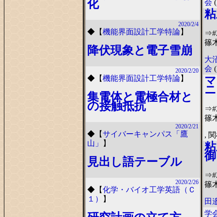
化
会
(
粘
2020/2/4
◆
【
機能界面設計工学特論
】
⇒
篠
降伏現象と電子雪崩
大
会
(
2020/2/20
マ
◆
【
機能界面設計工学特論
】
ニ
集電体と電極合材と
の接触抵抗
⇒
篠
2020/2/21
◆
【
サイバーキャンパス「鷹
, 
山」
】
粘
御
見出し語テーブル
⇒
2020/2/26
篠
◆
【
化学・バイオ工学英語（Ｃ
１）
】
田邉
学