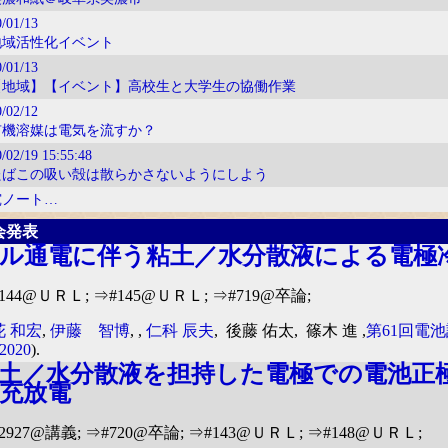
/01/13
地域活性化イベント
/01/13
【地域】【イベント】高校生と大学生の協働作業
/02/12
有機溶媒は電気を流すか？
0/02/19
15:55:48
たばこの吸い殻は散らかさないようにしよう
究ノート…
会発表
ル通電に伴う粘土／水分散液による電極
144@ＵＲＬ; ⇒#145@ＵＲＬ; ⇒#719@卒論;
花 和宏
,
伊藤 智博
,
,
仁科 辰夫
, 後藤 佑太, 篠木 進 ,
第61回電
2020
).
土／水分散液を担持した電極での電池正
充放電
2927@講義; ⇒#720@卒論; ⇒#143@ＵＲＬ; ⇒#148@ＵＲＬ;