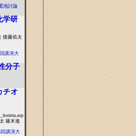
回電池討論
化学研
夫 後藤佑太
3回講演大
性分子
カチオ
4_honma.asp
佑太 篠木進
43回講演大