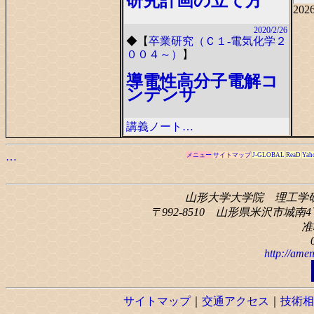
研究計画の立て方
2026
2020/2/26
◆
【
卒業研究（Ｃ１-電気化学２
００４～）
】
導電性高分子電解コ
ンデンサ
講義ノート…
…
メニュー
サイトマップ
J-GLOBAL
ReaD
Yah
山形大学大学院 理工学
〒992-8510 山形県米沢市城南4丁
准
http://amen
サイトマップ
｜
交通アクセス
｜
技術相