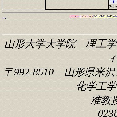
学
2026
…
メニュー
サイトマップ
J-GLOBAL
ReaD
Yah
山形大学大学院 理工学
〒992-8510 山形県米沢
化学工学科
准教
023