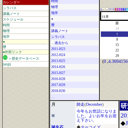
時間
カレンダー
物理
シラバス
□
←
→
2018
1
2
3
4
5
6
地学
講義ノート
11月
スケジュール
●
日
時間
暦
24
物理
講義ノート
1
地学
シラバス
8
●
…過去から
15
暦
2011-H23
22
●外部リンク
2012-H24
29
＞歴史データベース
2013-H25
(
0
,
4.3694156
(asp)
2014-H26
2015-H27
2016-H28
2017-H29
2018-H30
…
月
師走
(
December
)
研
今年もお世話になりま
20
※
した。よいお年をお迎
え下さい。
◆
誕生石
◆
ターコイズ