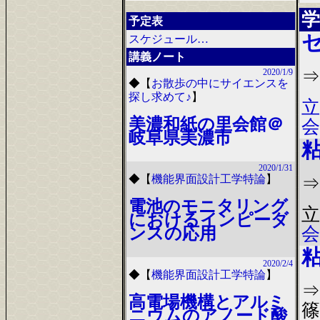
学
予定表
スケジュール…
講義ノート
⇒
2020/1/9
◆
【
お散歩の中にサイエンスを
探し求めて♪
】
立
美濃和紙の里会館＠
会
岐阜県美濃市
2020/1/31
◆
【
機能界面設計工学特論
】
⇒
電池のモニタリング
立
におけるインピーダ
会
ンスの応用
2020/2/4
◆
【
機能界面設計工学特論
】
⇒
高電場機構とアルミ
篠
ニウムのアノード酸