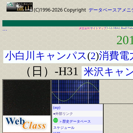
(C)1996-2026 Copyright
データベースアメニ
…
メニュー
サイトマップ
J-GLOBAL
ReaD
Yah
20
小白川キャンパス
(
2
)
消費電
（日）-H31
米沢キャ
(asp)
●外部リンク
＞歴史データベース
スケジュール