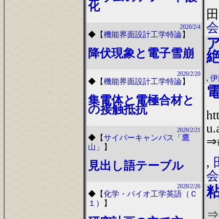
化
田
会
2020/2/4
◆
【
機能界面設計工学特論
】
降伏現象と電子雪崩
2020/2/20
,
伊
◆
【
機能界面設計工学特論
】
集電体と電極合材と
の接触抵抗
ht
u.
2020/2/21
◆
【
サイバーキャンパス「鷹
⇒
山」
】
,
見出し語テーブル
会
2020/2/26
◆
【
化学・バイオ工学英語（Ｃ
１）
】
⇒