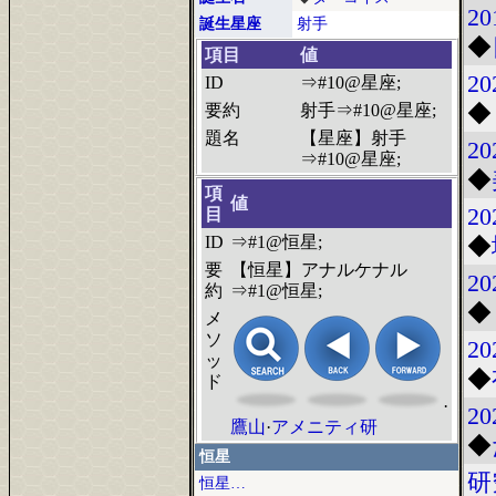
20
誕生星座
射手
◆
項目
値
20
ID
⇒#10@星座;
◆
要約
射手⇒#10@星座;
題名
【星座】射手
20
⇒#10@星座;
◆
項
値
20
目
ID
⇒#1@恒星;
◆
要
【恒星】アナルケナル
20
約
⇒#1@恒星;
◆
メ
ソ
20
ッ
◆
ド
·
20
鷹山
·
アメニティ研
◆
恒星
研
恒星…