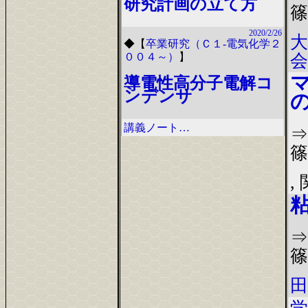
研究計画の立て方
篠
2020/2/26
大
◆
【
卒業研究（Ｃ１-電気化学２
会
００４～）
】
導電性高分子電解コ
ンデンサ
講義ノート…
⇒
篠
,
⇒
篠
田