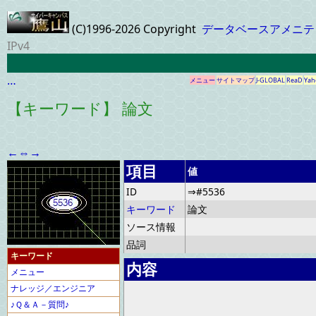
(C)1996-2026 Copyright
データベースアメニテ
IPv4
…
メニュー
サイトマップ
J-GLOBAL
ReaD
Yah
【キーワード】 論文
←
⇔
→
項目
値
ID
⇒#5536
キーワード
論文
ソース情報
品詞
キーワード
内容
メニュー
ナレッジ／エンジニア
♪Ｑ＆Ａ－質問♪