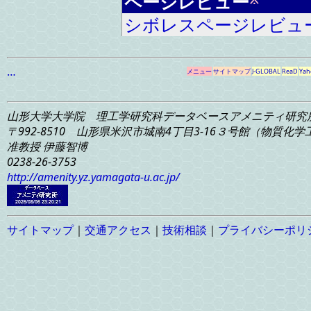
ページレビュー
シボレスページレビュ
…
メニュー
サイトマップ
J-GLOBAL
ReaD
Yah
山形大学大学院 理工学研究科
データベースアメニティ研究
〒992-8510 山形県米沢市城南4丁目3-16
３号館（物質化学工学
准教授 伊藤智博
0238-26-3753
http://amenity.yz.yamagata-u.ac.jp/
サイトマップ
｜
交通アクセス
｜
技術相談
｜
プライバシーポリ