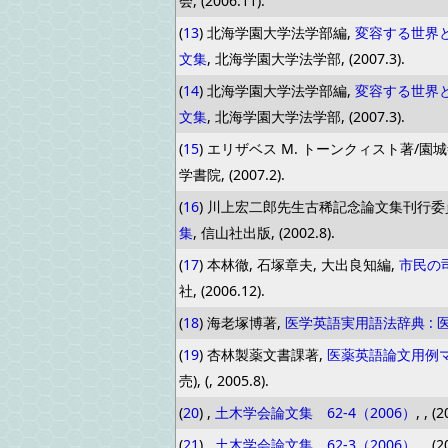
会, (2006.11).
(
13
) 北海学園大学法学部編,
変容する世界と
文集
, 北海学園大学法学部, (2007.3).
(
14
) 北海学園大学法学部編,
変容する世界と
文集
, 北海学園大学法学部, (2007.3).
(
15
) エリザベス M. トーンクィスト著/園城
学書院, (2007.2).
(
16
) 川上宏二郎先生古稀記念論文集刊行委
集
, 信山社出版, (2002.8).
(
17
) 本林徹, 石塚章夫, 大出良知編,
市民の
社, (2006.12).
(
18
) 海老塚博著,
医学英語実用語法辞典 :
(
19
) 杏林製薬文書課著,
医薬英語論文用例
売), (, 2005.8).
(
20
) ,
土木学会論文集 62-4（2006）
, , (
(
21
) ,
土木学会論文集 62-3（2006）
, , (