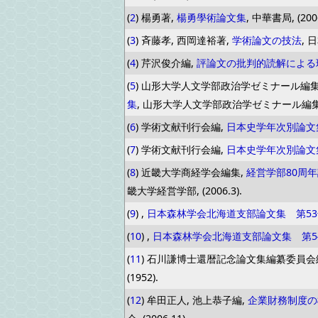
(
2
) 楊勇著,
楊勇學術論文集
, 中華書局, (2006
(
3
) 斉藤孝, 西岡達裕著,
学術論文の技法
, 
(
4
) 芹沢俊介編,
評論文の批判的読解による
(
5
) 山形大学人文学部政治学ゼミナール編
集
, 山形大学人文学部政治学ゼミナール編集委員会
(
6
) 学術文献刊行会編,
日本史学年次別論文
(
7
) 学術文献刊行会編,
日本史学年次別論文
(
8
) 近畿大学商経学会編集,
経営学部80周年
畿大学経営学部, (2006.3).
(
9
) ,
日本森林学会北海道支部論文集 第53
(
10
) ,
日本森林学会北海道支部論文集 第5
(
11
) 石川謙博士還暦記念論文集編纂委員会
(1952).
(
12
) 牟田正人, 池上恭子編,
企業財務制度の