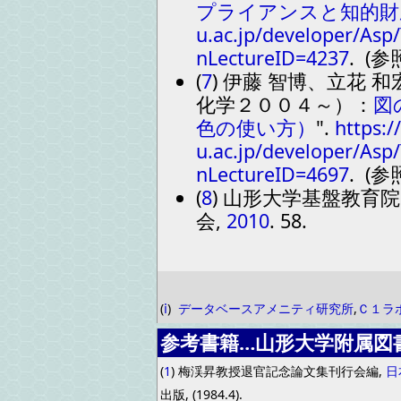
プライアンスと知的財
u.ac.jp/developer/Asp
nLectureID=4237
. (参
(
7
) 伊藤 智博、立花 和
化学２００４～）：
図
色の使い方）
.
https:/
u.ac.jp/developer/Asp
nLectureID=4697
. (参
(
8
) 山形大学基盤教育院
会,
2010
. 58.
(
ⅰ
)
データベースアメニティ研究所
,
Ｃ１ラ
参考書籍…山形大学附属図
(
1
) 梅渓昇教授退官記念論文集刊行会編,
日
出版, (1984.4).