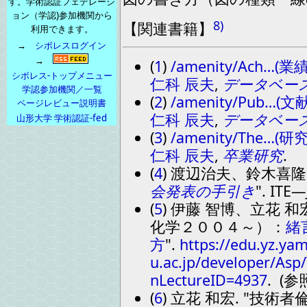
す。学術認証フェデレーシ
ョン（学認)参加機関から
8)
【
関連書籍
】
利用できます。
→
シボレスログイン
→
(
1
)
/amenity/Ach…(業
シボレス-トップメニュー
仁科 辰夫
,
データベー
学認参加機関／一覧
(
2
)
/amenity/Pub…
ページレビュー説明書
仁科 辰夫
,
データベー
山形大学 学術認証-fed
(
3
)
/amenity/The…(
仁科 辰夫
,
卒業研究
.
(
4
) 渡辺治夫、鈴木喜
会発表の手引き
. ITE―
(
5
) 伊藤 智博、立花 和
化学２００４～）：
緒
方
.
https://edu.yz.ya
u.ac.jp/developer/Asp
nLectureID=4937
. (参
(
6
) 立花 和宏.
技術者