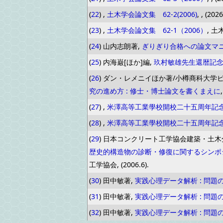
(
22
) ,
土木学会論文集 62-2(2006)
, , (202
(
23
) ,
土木学会論文集 62-1（2006）
, 土木
(
24
) 山内志朗著,
ぎりぎり合格への論文マ
(
25
) 内海巌[ほか]編,
玖村敏雄先生還暦記
(
26
) ダン・レメニイほか著/小樽商科大学
究の進め方 : 修士・博士論文を書くまえに
(
27
) ,
米澤高等工業學校開校二十五周年記
(
28
) ,
米澤高等工業學校開校二十五周年記
(
29
) 日本コンクリート工学協会建築・土
歴史的構造物の診断・修復に関するシンポジ
工学協会, (2006.6).
(
30
) 田中敏著,
実践心理データ解析 : 問
(
31
) 田中敏著,
実践心理データ解析 : 問
(
32
) 田中敏著,
実践心理データ解析 : 問