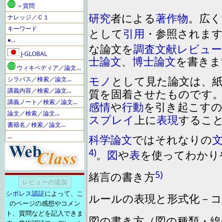
＞質問
研究
者による
著作物
。
広く
ナレッジ／Ｃ１
キーワード
と
して
引用
・
参
照されま
●…
な論文
を
調査
文献レビュー
J-GLOBAL
士
論文
、
博士
論文
を
書きま
ウィキペディア／論文…
モノ
として見た論文は
、
シラバス／検索／論文…
講義内容／検索／論文…
質
を
固着させたものです
講義ノート／検索／論文…
感情
や
行動
を
引き起こす
論文／検索／論文…
スプレイ
上に
表現
するこ
書籍名／検索／論文…
…
科学
論文
ではそれなりの
4)
。
図
や
表
を
使ってわかり
5)
緒言の書き方
シボレス認証
によって、こ
ルールの表現と形式化－
のページの感想やコメン
ト、質問などを記入できま
図の書き方（図の種類・線