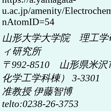
u.ac.jp/amenity/Electroc
nAtomID=54
山形大学大学院 理工学
ィ研究所
〒992-8510 山形県米沢
化学工学科棟） 3-3301
准教授 伊藤智博
telto:0238-26-3753