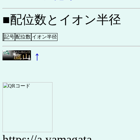
■配位数とイオン半径
記号
配位数
イオン半径
↑
https://a.yamagata-