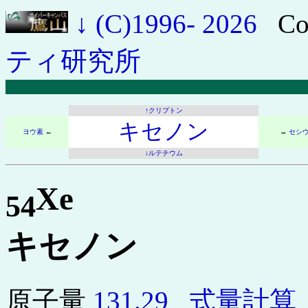
↓
(C)1996- 2026
Co
ティ研究所
↑クリプトン
キセノン
ヨウ素
←
→
セシ
↓ルテチウム
Xe
54
キセノン
原子量
131.29
式量計算