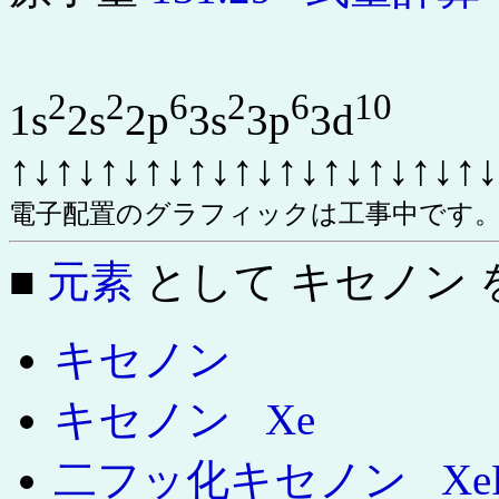
2
2
6
2
6
10
1s
2s
2p
3s
3p
3d
↑↓↑↓↑↓↑↓↑↓↑↓↑↓↑↓↑↓↑↓↑↓
電子配置のグラフィックは工事中です。m(
■
元素
として キセノン
キセノン
キセノン
Xe
二フッ化キセノン
Xe