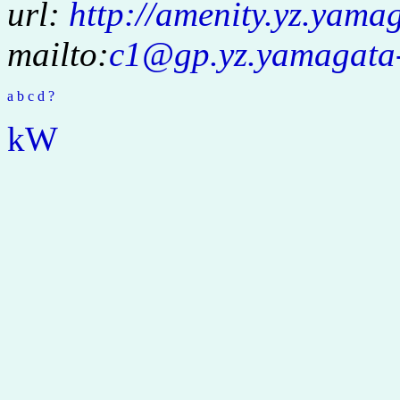
url:
http://amenity.yz.yamag
mailto:
c1
@gp.yz.yamagata-
a
b
c
d
?
kW