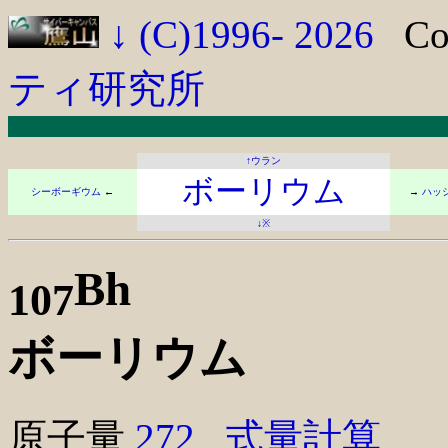
↓
(C)1996- 2026
Co
ティ研究所
↑ウラン
ボーリウム
シーボーギウム
←
→
ハッ
↓※
Bh
107
ボーリウム
原子量
272
式量計算