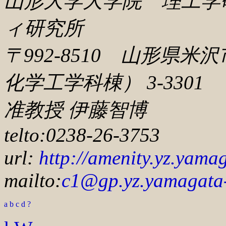
山形大学大学院 理工学
ィ研究所
〒992-8510 山形県米沢
化学工学科棟） 3-3301
准教授 伊藤智博
telto:0238-26-3753
url:
http://amenity.yz.yamag
mailto:
c1
@gp.yz.yamagata-
a
b
c
d
?