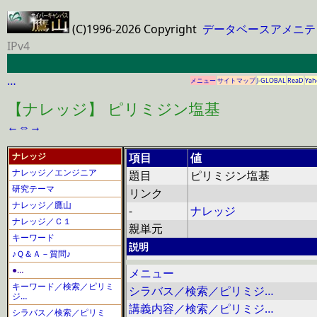
(C)1996-2026 Copyright
データベースアメニテ
IPv4
…
メニュー
サイトマップ
J-GLOBAL
ReaD
Yah
【ナレッジ】 ピリミジン塩基
←
⇔
→
ナレッジ
項目
値
ナレッジ／エンジニア
題目
ピリミジン塩基
研究テーマ
リンク
ナレッジ／鷹山
-
ナレッジ
ナレッジ／Ｃ１
親単元
キーワード
説明
♪Ｑ＆Ａ－質問♪
●…
メニュー
キーワード／検索／ピリミ
シラバス／検索／ピリミジ…
ジ…
講義内容／検索／ピリミジ…
シラバス／検索／ピリミ