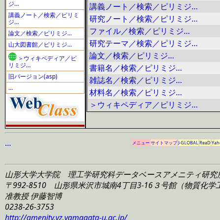
ジ…
講義ノート／検索／ピリミジ…
講義ノート／検索／ピリミ
研究ノート／検索／ピリミジ…
ジ…
ファイル／検索／ピリミジ…
論文／検索／ピリミジ…
研究テーマ／検索／ピリミジ…
山大図書館／ピリミジ…
論文／検索／ピリミジ…
＞ウィキペディア／ピ
リミジ…
書籍名／検索／ピリミジ…
旧バージョン(asp)
雑誌名／検索／ピリミジ…
…
材料名／検索／ピリミジ…
＞ウィキペディア／ピリミジ…
…
メニュー
サイトマップ
J-GLOBAL
ReaD
Yah
山形大学大学院 理工学研究科
データベースアメニティ研究
〒992-8510 山形県米沢市城南4丁目3-16
３号館（物質化学工学
准教授 伊藤智博
0238-26-3753
http://amenity.yz.yamagata-u.ac.jp/