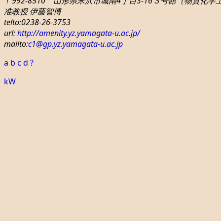
〒992-8510 山形県米沢市城南4丁目3-16
３号館（物質化学工学
准教授 伊藤智博
telto:0238-26-3753
url:
http://amenity.yz.yamagata-u.ac.jp/
mailto:
c1
@gp.yz.yamagata-u.ac.jp
a
b
c
d
?
kW