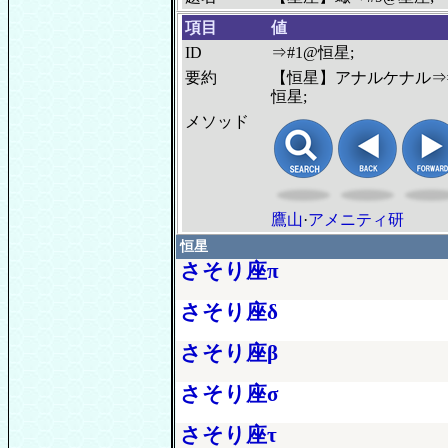
項目
値
ID
⇒#1@恒星;
要約
【恒星】アナルケナル⇒
恒星;
メソッド
鷹山
·
アメニティ研
恒星
さそり座π
さそり座δ
さそり座β
さそり座σ
さそり座τ