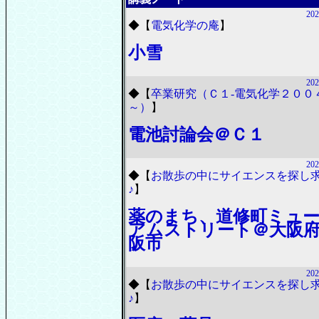
202
◆
【
電気化学の庵
】
小雪
202
◆
【
卒業研究（Ｃ１-電気化学２００
～）
】
電池討論会＠Ｃ１
202
◆
【
お散歩の中にサイエンスを探し
♪
】
薬のまち、道修町ミュ
アムストリート＠大阪
阪市
202
◆
【
お散歩の中にサイエンスを探し
♪
】