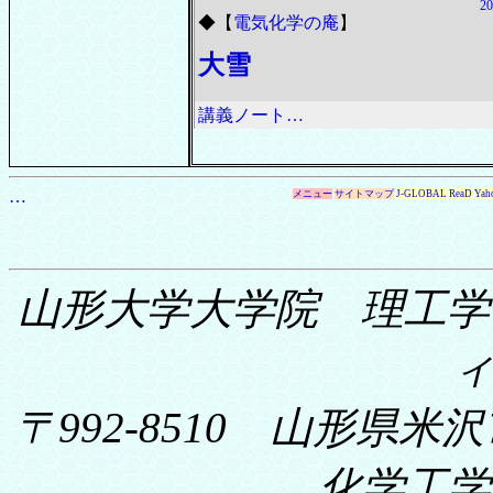
20
◆
【
電気化学の庵
】
大雪
講義ノート…
…
メニュー
サイトマップ
J-GLOBAL
ReaD
Yah
山形大学大学院 理工学
〒992-8510 山形県米沢
化学工学科