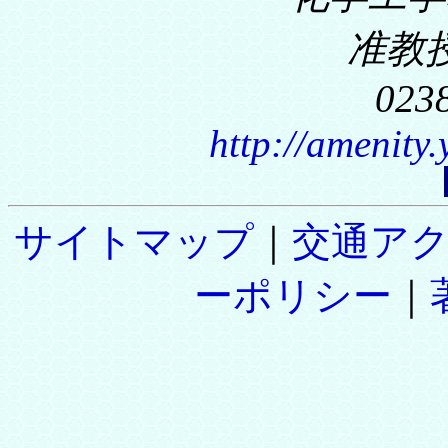
准教
023
http://amenity
サイトマップ
｜
交通ア
ーポリシー
｜