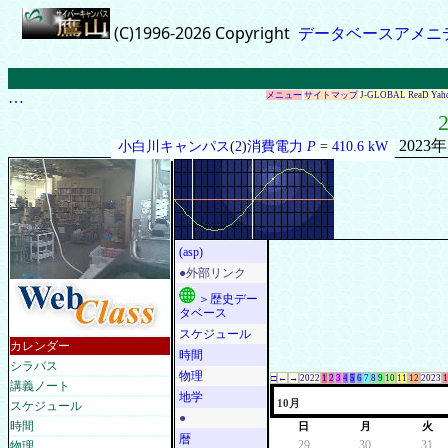
(C)1996-2026 Copyright
データベースアメニ
…
メニュー
サイトマップ
J-GLOBAL
ReaD
Yah
2
2023
小白川キャンパス
(
2
)
消費電力
P
=
410.6 kW
(asp)
●外部リンク
＞歴史デー
タベース
スケジュール
カレンダー
時間
シラバス
物理
□
←
→
2022
1
2
3
4
5
6
7
8
9
10
11
12
2023
1
講義ノート
地学
スケジュール
10月
●
時間
日
月
火
暦
物理
29
30
31