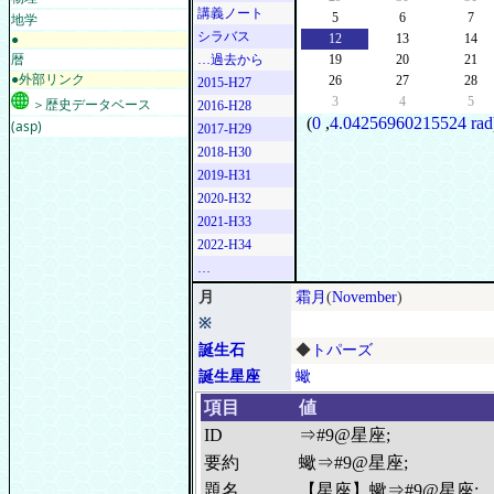
講義ノート
地学
5
6
7
シラバス
●
12
13
14
暦
…過去から
19
20
21
●外部リンク
26
27
28
2015-H27
3
4
5
＞歴史データベース
2016-H28
(
0
,
4.04256960215524 rad
(asp)
2017-H29
2018-H30
2019-H31
2020-H32
2021-H33
2022-H34
…
月
霜月
(
November
)
※
誕生石
◆
トパーズ
誕生星座
蠍
項目
値
ID
⇒#9@星座;
要約
蠍⇒#9@星座;
題名
【星座】蠍⇒#9@星座;