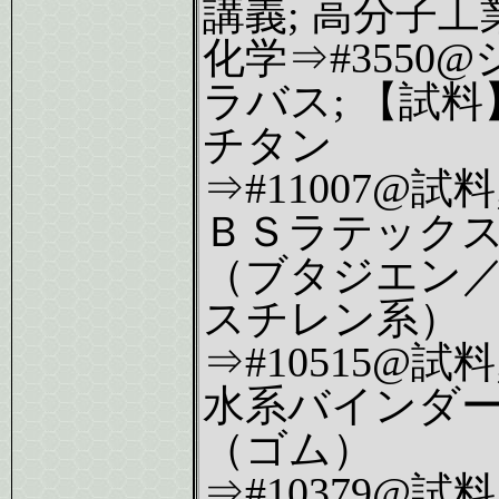
講義; 高分子工
化学⇒#3550@
ラバス; 【試料
チタン
⇒#11007@試料
ＢＳラテック
（ブタジエン
スチレン系）
⇒#10515@試料
水系バインダ
（ゴム）
⇒#10379@試料