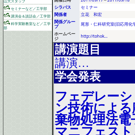
山大スタッフ
シラバス
セミナー
セミナーなど／工学部
関係者
立花 和宏
講演会＆談話会／工学部
関係グルー
科学実験教室など／工学
尾形・仁科研究室(旧応用化学
プ
部
ホームペー
http://tohok…
ジ
講演題目
講演…
学会発表
フェデレーシ
ン技術による
棄物処理法電
マニフェスト