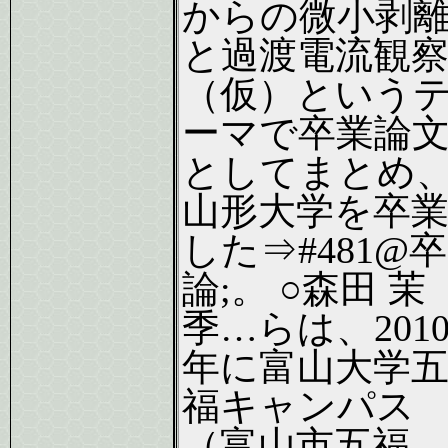
からの微小剥
と過渡電流観
（仮）という
ーマで卒業論
としてまとめ
山形大学を卒
した⇒#481@卒
論;。 ○森田 茉
季…らは、201
年に富山大学
福キャンパス
（富山市五福