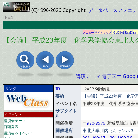
(C)1996-2026 Copyright
データベースアメニテ
IPv4
…
メニュー
サイトマップ
J-GLOBAL
ReaD
Yah
【会議】 平成23年度 化学系学協会東北大
·
講演テーマ
·
電子国土
·
Googl
ID
⇒#138@会議;
リンク
要約
【会議】平成23年度 化学系
イベント名
平成23年度 化学系学協会
サブタイト
イヴェント
ル
講演会テーマ
開催住所
〒
980-8576
宮城県仙台市青葉
口頭発表
開催場所
東北大学川内北キャンパス
講演会＆イベント
開催日時
2011/09/17
～
2011/09/18