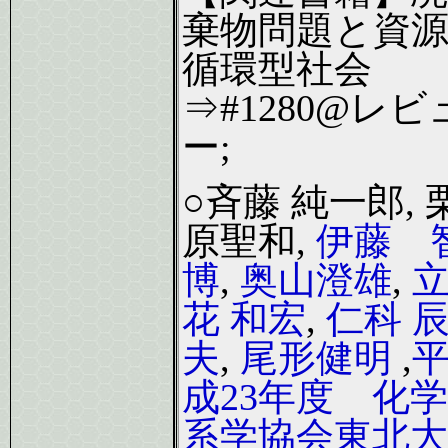
棄物問題と資
循環型社会
⇒#1280@レビ
ー;
○斉藤 純一郎, 
原聖和,
伊藤 
博
,
奥山澄雄
,
花 和宏
,
仁科 
夫
,
尾形健明
,
成23年度 化学
系学協会東北大