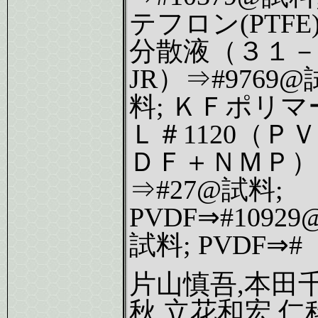
テフロン(PTFE
分散液（３１－
JR）⇒#9769@
料; ＫＦポリマ
Ｌ＃1120（ＰＶ
ＤＦ＋ＮＭＰ）
⇒#27@試料;
PVDF⇒#10929
試料; PVDF⇒#
片山慎吾,本田
秋,立花和宏,仁