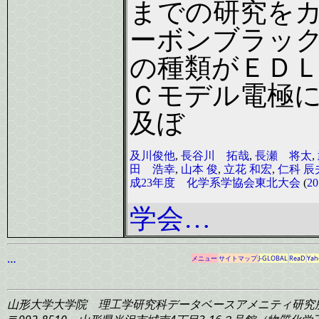
までの研究を
ーボンブラッ
の種類がＥＤ
Ｃモデル電極
及ぼ
及川俊他
,
長谷川 拓哉
,
長瀬 将太
,
田 浩幸
,
山本 俊
,
立花 和宏
,
仁科 辰
成23年度 化学系学協会東北大会
(
20
学会…
…
メニュー
サイトマップ
J-GLOBAL
ReaD
Yah
山形大学大学院 理工学研究科
データベースアメニティ研究