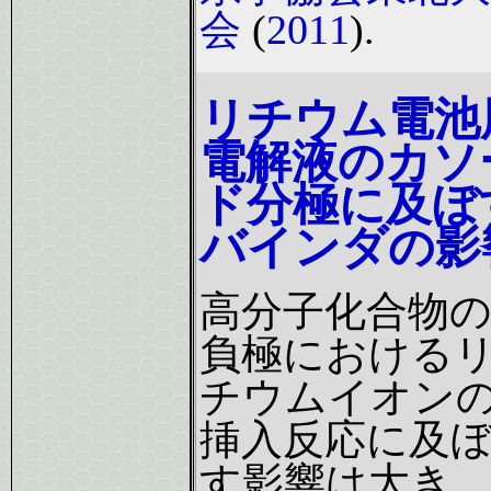
会
(
2011
).
リチウム電池
電解液のカソ
ド分極に及ぼ
バインダの影
高分子化合物
負極における
チウムイオン
挿入反応に及
す影響は大き