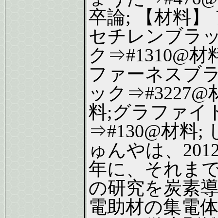
卒論; 【材料】
セチレンブラ
ク⇒#1310@材
ファーネスブ
ック⇒#3227@
料;グラファイ
⇒#130@材料; 
ゅんやは、201
年に、それま
の研究を炭素
電助材の集電