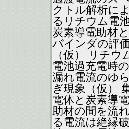
クトル解析に
るリチウム電
炭素導電助材
バインダの評
（仮） リチウ
電池過充電時
漏れ電流のゆ
ぎ現象（仮） 
電体と炭素導
助材の間を流
る電流は絶縁