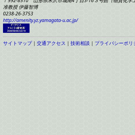
〒992-8510 山形県米沢市城南4丁目3-16
３号館（物質化学工学
准教授 伊藤智博
0238-26-3753
http://amenity.yz.yamagata-u.ac.jp/
サイトマップ
｜
交通アクセス
｜
技術相談
｜
プライバシーポリ