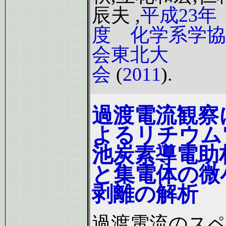
辰夫 ,
平成23年
度 化学系学協
会東北大
会
(
2011
).
過渡電流観察
よるリチウム
池炭素導電助
と集電体の微
剥離の解析
過渡電流のス