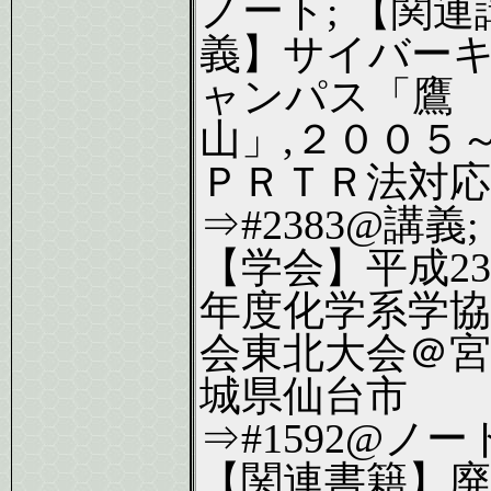
ノート; 【関連
義】サイバー
ャンパス「鷹
山」,２００５
ＰＲＴＲ法対応
⇒#2383@講義;
【学会】平成23
年度化学系学協
会東北大会＠宮
城県仙台市
⇒#1592@ノー
【関連書籍】廃