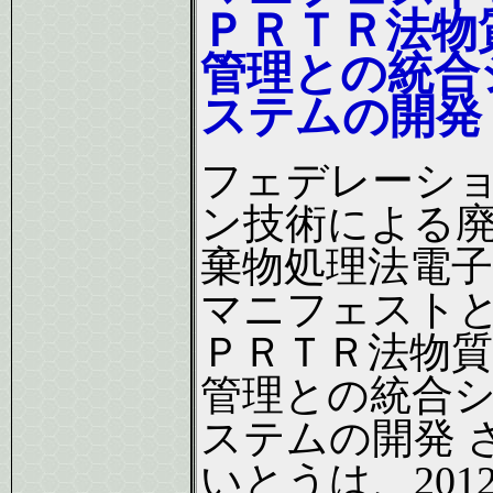
ＰＲＴＲ法物
管理との統合
ステムの開発
フェデレーシ
ン技術による
棄物処理法電子
マニフェスト
ＰＲＴＲ法物質
管理との統合
ステムの開発 
いとうは、201