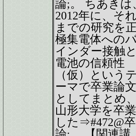
論;。 ちあきは
2012年に、そ
までの研究を
極集電体への
インダー接触
電池の信頼性
（仮）という
ーマで卒業論
としてまとめ
山形大学を卒
した⇒#472@卒
論;。 【関連講