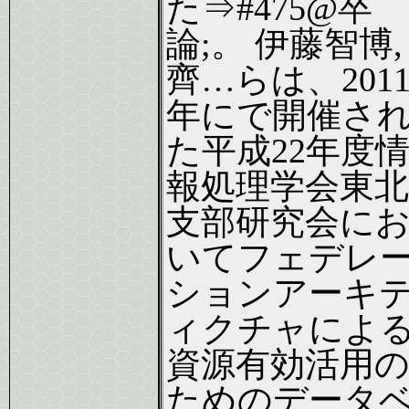
た⇒#475@卒
論;。 伊藤智博,
齊…らは、201
年にで開催さ
た平成22年度
報処理学会東北
支部研究会に
いてフェデレ
ションアーキ
ィクチャによ
資源有効活用
ためのデータ