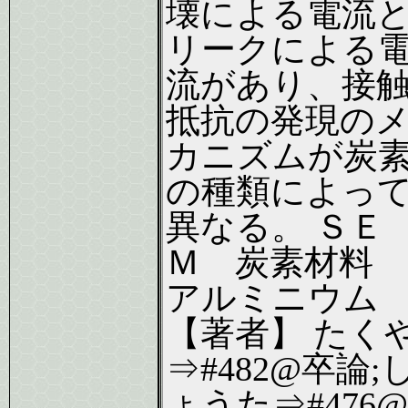
壊による電流
リークによる
流があり、接
抵抗の発現の
カニズムが炭
の種類によっ
異なる。 ＳＥ
Ｍ 炭素材料
アルミニウム
【著者】 たく
⇒#482@卒論;
ょうた⇒#476@