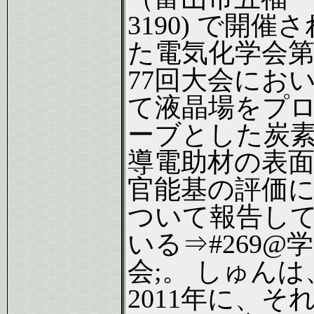
3190) で開催さ
た電気化学会
77回大会にお
て液晶場をプ
ーブとした炭
導電助材の表
官能基の評価
ついて報告し
いる⇒#269@学
会;。 しゅんは
2011年に、そ