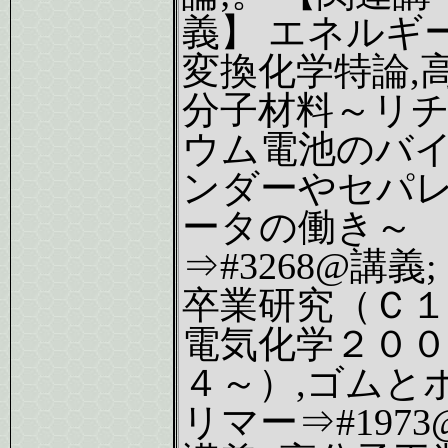
義】 エネルギ
変換化学特論,
分子材料～リ
ウム電池のバ
ンダーやセパ
ータの働き～
⇒#3268@講義;
卒業研究（Ｃ１
電気化学２００
４～）,ゴムと
リマー⇒#1973