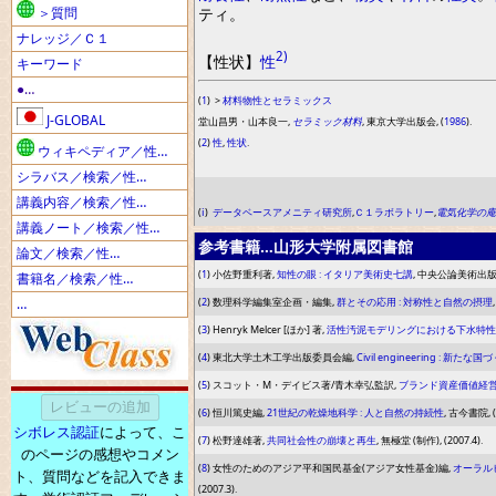
＞質問
ティ
。
ナレッジ／Ｃ１
2)
【
性状
】
性
キーワード
●…
(
1
)
>
材料物性とセラミックス
J-GLOBAL
堂山昌男・山本良一,
セラミック材料
, 東京大学出版会, (
1986
).
(
2
)
性
,
性状
.
ウィキペディア／性…
シラバス／検索／性…
講義内容／検索／性…
(
ⅰ
)
データベースアメニティ研究所
,
Ｃ１ラボラトリー
,
電気化学の庵
講義ノート／検索／性…
参考書籍…山形大学附属図書館
論文／検索／性…
(
1
) 小佐野重利著,
知性の眼 : イタリア美術史七講
, 中央公論美術出版, (
書籍名／検索／性…
…
(
2
) 数理科学編集室企画・編集,
群とその応用 : 対称性と自然の摂理
(
3
) Henryk Melcer [ほか] 著,
活性汚泥モデリングにおける下水特性
(
4
) 東北大学土木工学出版委員会編,
Civil engineering : 
(
5
) スコット・M・デイビス著/青木幸弘監訳,
ブランド資産価値経営
(
6
) 恒川篤史編,
21世紀の乾燥地科学 : 人と自然の持続性
, 古今書院, (2
シボレス認証
によって、こ
(
7
) 松野達雄著,
共同社会性の崩壊と再生
, 無極堂 (制作), (2007.4).
のページの感想やコメン
(
8
) 女性のためのアジア平和国民基金(アジア女性基金)編,
オーラル
ト、質問などを記入できま
(2007.3).