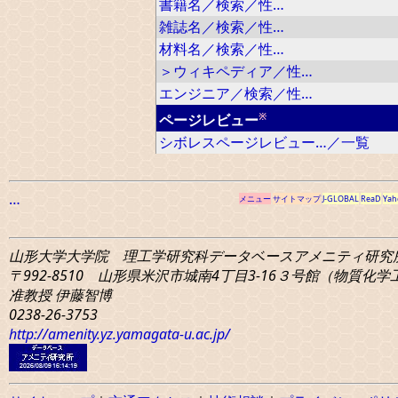
書籍名／検索／性…
雑誌名／検索／性…
材料名／検索／性…
＞ウィキペディア／性…
エンジニア／検索／性…
※
ページレビュー
シボレスページレビュー…／一覧
…
メニュー
サイトマップ
J-GLOBAL
ReaD
Yah
山形大学大学院 理工学研究科
データベースアメニティ研究
〒992-8510 山形県米沢市城南4丁目3-16
３号館（物質化学工学
准教授 伊藤智博
0238-26-3753
http://amenity.yz.yamagata-u.ac.jp/