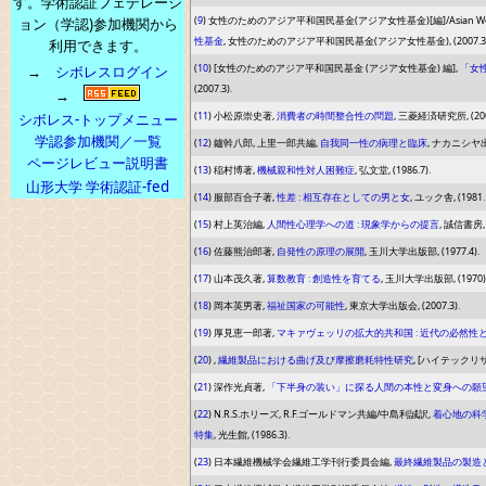
す。学術認証フェデレーシ
(
9
) 女性のためのアジア平和国民基金(アジア女性基金)[編]/Asian Women's Fun
ョン（学認)参加機関から
性基金
, 女性のためのアジア平和国民基金(アジア女性基金), (2007.3)
利用できます。
(
10
) [女性のためのアジア平和国民基金 (アジア女性基金) 編],
「女
→
シボレスログイン
(2007.3).
→
(
11
) 小松原崇史著,
消費者の時間整合性の問題
, 三菱経済研究所, (2007
シボレス-トップメニュー
学認参加機関／一覧
(
12
) 鑪幹八郎, 上里一郎共編,
自我同一性の病理と臨床
, ナカニシヤ出版,
ページレビュー説明書
(
13
) 稲村博著,
機械親和性対人困難症
, 弘文堂, (1986.7).
山形大学 学術認証-fed
(
14
) 服部百合子著,
性差 : 相互存在としての男と女
, ユック舎, (1981.1
(
15
) 村上英治編,
人間性心理学への道 : 現象学からの提言
, 誠信書房, (
(
16
) 佐藤熊治郎著,
自発性の原理の展開
, 玉川大学出版部, (1977.4).
(
17
) 山本茂久著,
算数教育 : 創造性を育てる
, 玉川大学出版部, (1970)
(
18
) 岡本英男著,
福祉国家の可能性
, 東京大学出版会, (2007.3).
(
19
) 厚見恵一郎著,
マキァヴェッリの拡大的共和国 : 近代の必然性
(
20
) ,
繊維製品における曲げ及び摩擦磨耗特性研究
, [ハイテックリサーチ
(
21
) 深作光貞著,
「下半身の装い」に探る人間の本性と変身への願
(
22
) N.R.S.ホリーズ, R.F.ゴールドマン共編/中島利誠訳,
着心地の科学
特集
, 光生館, (1986.3).
(
23
) 日本繊維機械学会繊維工学刊行委員会編,
最終繊維製品の製造