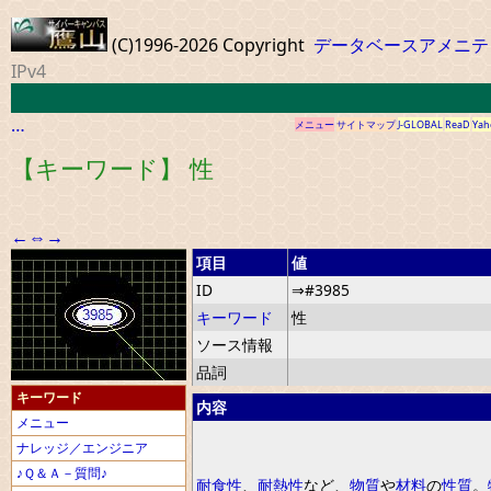
(C)1996-2026 Copyright
データベースアメニテ
IPv4
…
メニュー
サイトマップ
J-GLOBAL
ReaD
Yah
【キーワード】 性
←
⇔
→
項目
値
ID
⇒#3985
キーワード
性
ソース情報
品詞
キーワード
内容
メニュー
ナレッジ／エンジニア
♪Ｑ＆Ａ－質問♪
耐食性
、
耐熱性
など
、
物質
や
材料
の
性質
。