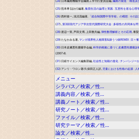
(
24
) 日本繊維機械学会繊維工学刊行委員会編,
繊維の製造・構造及
(
25
) 煎本孝 [ほか] 編著,
集団生活の論理と実践 : 互恵性を巡る心
(
26
) 西村俊一, 浅沼茂編著,
「総合制国際中等学校」の構想 : その
(
27
) ,
第3回現代アジア学次世代国際研究大会 : 多様性の共同体を問
(
28
) 渡辺一実, 芦田文博, 上田整共編,
弾性数理解析とその応用
, 養賢堂
(
29
) たなかみる著,
マンガ境界性人格障害&躁うつ病REMIX : 日
(
30
) 日本皮膚悪性腫瘍学会編,
科学的根拠に基づく皮膚悪性腫瘍診療ガ
(2007.4).
(
31
) 日経サイエンス編集部編,
社会性と知能の進化 : チンパンジ
(
32
) アンリ・ワロン著/久保田正人訳,
児童における性格の起源 : 
メニュー
シラバス／検索／性…
講義内容／検索／性…
講義ノート／検索／性…
研究ノート／検索／性…
ファイル／検索／性…
研究テーマ／検索／性…
論文／検索／性…