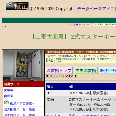
(C)1996-2026 Copyright
データベースアメニ
…
メニュー
サイトマップ
J-GLOBAL
ReaD
Yah
【山形大図書】 Z式マスターホームペー
●
山形大学WEB開架図書館：このページの情報は山形大学附属図
下記の
データ
は
図書館
の
オフィシャル
な
データ
と
は
部分的に
一
致し
ださい
．
資料の利用方法についても中央図書館
・
各分館の
サイト
で
御容赦ください
．
図書館トップ
中央図書館
医学部
2026/08/08 6:05:10
図書ウェブ
項目
値
化学種
ID
⇒#592823@山形大図書;
物理量
要約
Z式マスターホームページ・
山形大学図書館へ
ダーVersion 6―Windows版
山大図書／一覧・検索
⇒#592823@山形大図書;
山大雑誌／一覧・検索
タイトル
Z式マスターホームページ・