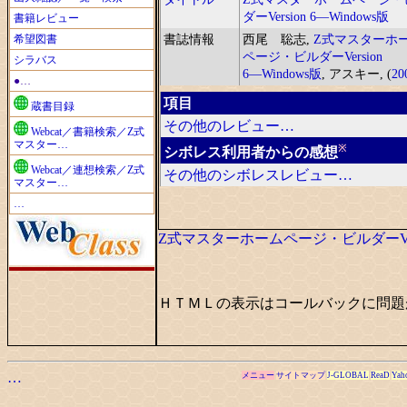
ダーVersion 6―Windows版
書籍レビュー
希望図書
書誌情報
西尾 聡志,
Z式マスターホ
ページ・ビルダーVersion
シラバス
6―Windows版
, アスキー, (
20
●…
項目
蔵書目録
その他のレビュー…
Webcat／書籍検索／Z式
マスター…
※
シボレス利用者からの感想
Webcat／連想検索／Z式
その他のシボレスレビュー…
マスター…
…
Z式マスターホームページ・ビルダーVersi
ＨＴＭＬの表示はコールバックに問題
…
メニュー
サイトマップ
J-GLOBAL
ReaD
Yah