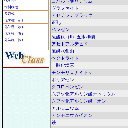
化学特性
コバルト酸リチウム
材料物性
グラファイト
反応式
アセチレンブラック
化学種（新）
正孔
化学種（改）
ベンゼン
化学種（古）
硫酸銅（Ⅱ）五水和物
化学種（陳）
アセトアルデヒド
…
硫酸水銀(Ⅰ)
ヘクトライト
一酸化塩素
モンモリロナイト-Ca
ポリアセン
クロロベンゼン
六フッ化アルミン酸ナトリウム
六フッ化アルミン酸イオン
アルミニウム
アンモニウムイオン
鉄