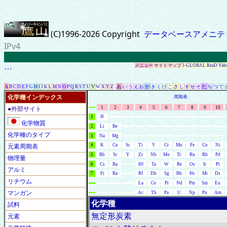
(C)1996-2026 Copyright
データベースアメニテ
IPv4
…
メニュー
サイトマップ
J-GLOBAL
ReaD
Yah
A
H
O
V
あ
か
さ
た
B
C
D
E
F
G
I
J
K
L
M
N
P
Q
R
S
T
U
W
X
Y
Z
い
う
え
お
き
く
け
こ
し
す
せ
そ
ち
つ
て
化学種インデックス
周期表
1
2
3
4
5
6
7
8
9
10
●外部サイト
1
H
化学物質
2
Li
Be
化学種のタイプ
3
Na
Mg
4
K
Ca
Sc
Ti
V
Cr
Mn
Fe
Co
Ni
元素周期表
5
Rb
Sr
Y
Zr
Nb
Mo
Tc
Ru
Rh
Pd
物理量
6
Cs
Ba
Hf
Ta
W
Re
Os
Ir
Pt
アルミ
7
Fr
Ra
Rf
Db
Sg
Bh
Hs
Mt
Ds
リチウム
La
Ce
Pr
Nd
Pm
Sm
Eu
マンガン
Ac
Th
Pa
U
Np
Pu
Am
化学種
試料
無定形炭素
元素