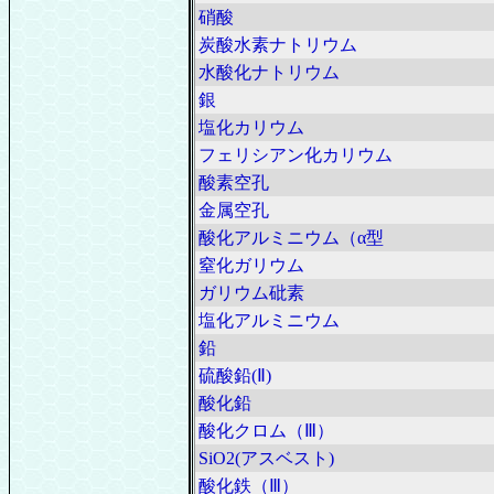
硝酸
炭酸水素ナトリウム
水酸化ナトリウム
銀
塩化カリウム
フェリシアン化カリウム
酸素空孔
金属空孔
酸化アルミニウム（α型
窒化ガリウム
ガリウム砒素
塩化アルミニウム
鉛
硫酸鉛(Ⅱ)
酸化鉛
酸化クロム（Ⅲ）
SiO2(アスベスト)
酸化鉄（Ⅲ）