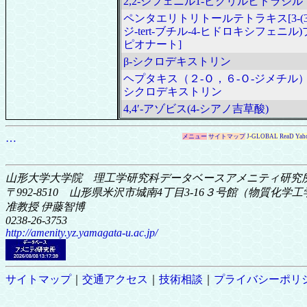
2,2-ジフェニル1-ピクリルヒドラジル
ペンタエリトリトールテトラキス[3-(3,
ジ-tert-ブチル-4-ヒドロキシフェニル
ピオナート]
β-シクロデキストリン
ヘプタキス（２‐Ｏ，６‐Ｏ‐ジメチル）‐
シクロデキストリン
4,4′-アゾビス(4-シアノ吉草酸)
…
メニュー
サイトマップ
J-GLOBAL
ReaD
Yah
山形大学大学院 理工学研究科
データベースアメニティ研究
〒992-8510 山形県米沢市城南4丁目3-16
３号館（物質化学工学科
准教授 伊藤智博
0238-26-3753
http://amenity.yz.yamagata-u.ac.jp/
サイトマップ
｜
交通アクセス
｜
技術相談
｜
プライバシーポリ