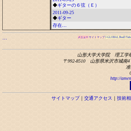
◆
ギターの６弦（Ｅ）
2011-09-25
◆
ギター
存在…
…
メニュー
サイトマップ
J-GLOBAL
ReaD
Yah
山形大学大学院 理工学
〒992-8510 山形県米沢市城南4丁
准
http://amen
サイトマップ
｜
交通アクセス
｜
技術相