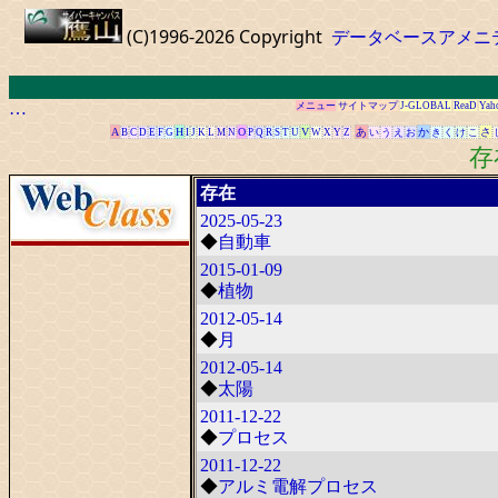
(C)1996-2026 Copyright
データベースアメニ
…
メニュー
サイトマップ
J-GLOBAL
ReaD
Yah
A
H
O
V
あ
か
さ
B
C
D
E
F
G
I
J
K
L
M
N
P
Q
R
S
T
U
W
X
Y
Z
い
う
え
お
き
く
け
こ
存
存在
2025-05-23
◆
自動車
2015-01-09
◆
植物
2012-05-14
◆
月
2012-05-14
◆
太陽
2011-12-22
◆
プロセス
2011-12-22
◆
アルミ電解プロセス