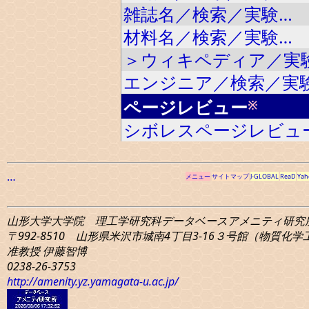
雑誌名／検索／実験…
材料名／検索／実験…
＞ウィキペディア／実
エンジニア／検索／実
ページレビュー
※
シボレスページレビュ
…
メニュー
サイトマップ
J-GLOBAL
ReaD
Yah
山形大学大学院 理工学研究科
データベースアメニティ研究
〒992-8510 山形県米沢市城南4丁目3-16
３号館（物質化学工学
准教授 伊藤智博
0238-26-3753
http://amenity.yz.yamagata-u.ac.jp/