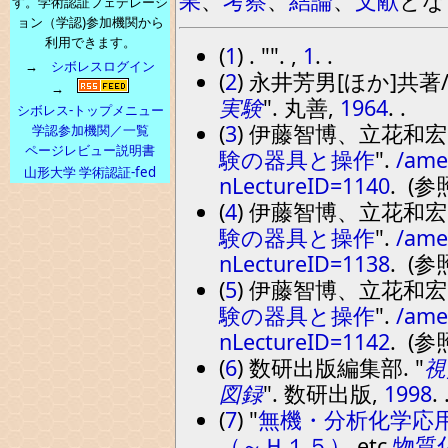
す。学術認証フェデレーシ
ョン（学認)参加機関から
利用できます。
(
1
) .
. ,
1
. .
→
シボレスログイン
(
2
) 永井芳男[ほか]共著
→
実験
. 丸善,
1964
. .
シボレス-トップメニュー
(
3
) 伊藤智博、立花和
学認参加機関／一覧
ページレビュー説明書
験の器具と操作
.
/ame
山形大学 学術認証-fed
nLectureID=1140
. (参
(
4
) 伊藤智博、立花和
験の器具と操作
.
/ame
nLectureID=1138
. (参
(
5
) 伊藤智博、立花和
験の器具と操作
.
/ame
nLectureID=1142
. (参
(
6
) 数研出版編集部.
視
図録
. 数研出版,
1998
. 
(
7
)
無機・分析化学応
（～Ｈ１５）
,etc,
物質