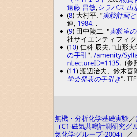
遠藤 昌敏
,
シラバス-山
(
8
) 大村平.
実験計画と
連,
1984
. .
(
9
) 田中陵二.
実験室の
社サイエンティフィク
(
10
) 仁科 辰夫.
山形大
の手引
.
/amenity/Syll
nLectureID=1135
. (参
(
11
) 渡辺治夫、鈴木
学会発表の手引き
. IT
無機・分析化学基礎実験
／
（C1-磁気共鳴計測研究グル
気化学グループ-2004）
／