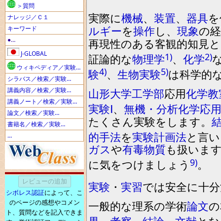
＞質問
実際に
機械
、
装置
、
器具
を
ナレッジ／Ｃ１
ルギー
を
操作
し
、
現象
の経
キーワード
●…
再現性のある客観的知見
J-GLOBAL
1)
2)
証論的な
物理学
、
化学
ウィキペディア／実験…
4)
5)
験
、
生物実験
は科学的
シラバス／検索／実験…
講義内容／検索／実験…
山形大学工学部
応用
化学
教
講義ノート／検索／実験…
実験Ⅰ
、
無機・分析化学応
論文／検索／実験…
たくさん実験
を
します
。
書籍名／検索／実験…
的手法
を
実験計画法
と
言い
…
ガス
や
有毒物質
も扱いま
9)
に気
を
つけましょう
。
実験
・
実習
では安全に
十
分
シボレス認証
によって、こ
のページの感想やコメン
一
般的な理系の学術
論文
の
ト、質問などを記入できま
果
、
考察
、
結論
、
文献
とな