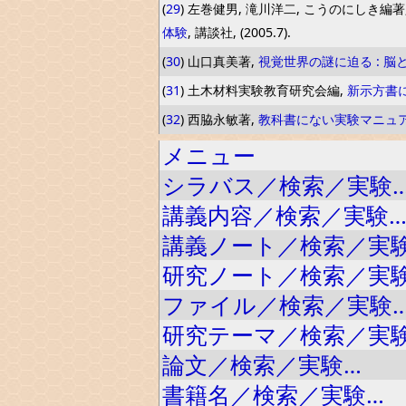
(
29
) 左巻健男, 滝川洋二, こうのにしき編著
体験
, 講談社, (2005.7).
(
30
) 山口真美著,
視覚世界の謎に迫る : 
(
31
) 土木材料実験教育研究会編,
新示方書
(
32
) 西脇永敏著,
教科書にない実験マニュア
メニュー
シラバス／検索／実験
講義内容／検索／実験
講義ノート／検索／実
研究ノート／検索／実
ファイル／検索／実験
研究テーマ／検索／実
論文／検索／実験…
書籍名／検索／実験…