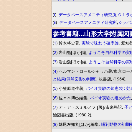
(
ⅰ
)
データベースアメニティ研究所
,
Ｃ１ラ
(
ⅱ
)
データベースアメニティ研究所
,
シラバ
参考書籍…山形大学附属図
(
1
) 鈴木将史著,
実験で味わう確率論
, 愛知教
(
2
) 岩山勉[ほか]編,
ようこそ自然科学の実
(
3
) 岩山勉[ほか]編,
ようこそ自然科学の実
(
4
) ヘルマン・ロールシャッハ著/東京ロー
と結果(偶然図形の判断)
, 牧書店, (1964).
(
5
) 小笠原道生著,
バイオ実験の知恵袋 : 
(
6
) 佐々木博己編集,
バイオ実験の進めかた
(
7
) ア・ア・スミルノフ [著]/市来務訳,
子ど
治図書出版, (1980.2).
(
8
) 妹尾左知丸[ほか]編集,
哺乳動物の初期発