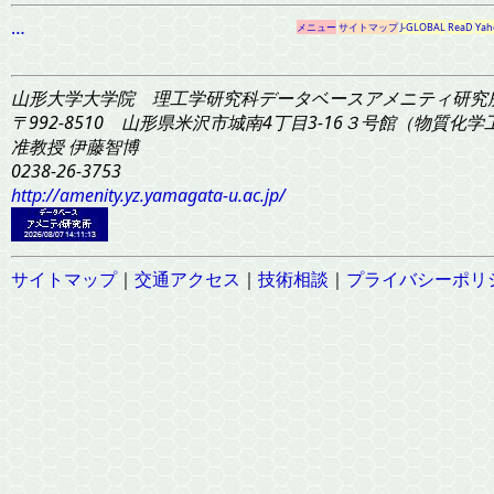
…
メニュー
サイトマップ
J-GLOBAL
ReaD
Yah
山形大学大学院 理工学研究科
データベースアメニティ研究
〒992-8510 山形県米沢市城南4丁目3-16
３号館（物質化学工学
准教授 伊藤智博
0238-26-3753
http://amenity.yz.yamagata-u.ac.jp/
サイトマップ
｜
交通アクセス
｜
技術相談
｜
プライバシーポリ