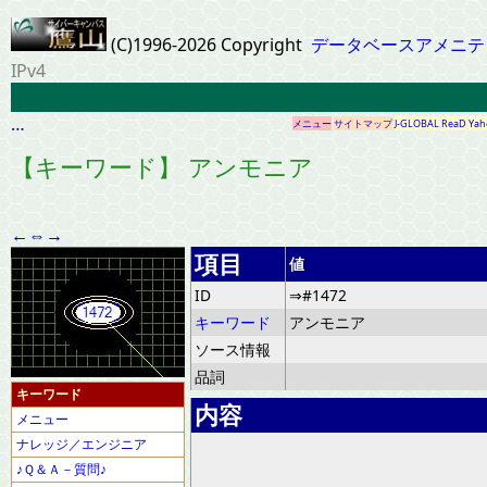
(C)1996-2026 Copyright
データベースアメニテ
IPv4
…
メニュー
サイトマップ
J-GLOBAL
ReaD
Yah
【キーワード】 アンモニア
←
⇔
→
項目
値
ID
⇒#1472
キーワード
アンモニア
ソース情報
品詞
キーワード
内容
メニュー
ナレッジ／エンジニア
♪Ｑ＆Ａ－質問♪