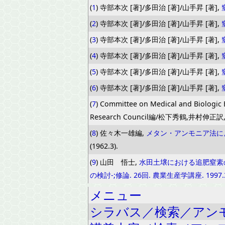
(
1
) 寺部本次 [著]/多田治 [著]/山手昇 [著],
(
2
) 寺部本次 [著]/多田治 [著]/山手昇 [著],
(
3
) 寺部本次 [著]/多田治 [著]/山手昇 [著],
(
4
) 寺部本次 [著]/多田治 [著]/山手昇 [著],
(
5
) 寺部本次 [著]/多田治 [著]/山手昇 [著],
(
6
) 寺部本次 [著]/多田治 [著]/山手昇 [著],
(
7
) Committee on Medical and Biologic E
Research Council編/松下秀鶴,井村伸正訳
(
8
) 佐々木一雄編,
メタン・アンモニア法に
(1962.3).
(
9
) 山田 悟士,
水田土壌における追肥窒素
の検討-;修論. 26回. 農業生産学講座. 1997.
メニュー
シラバス／検索／アン