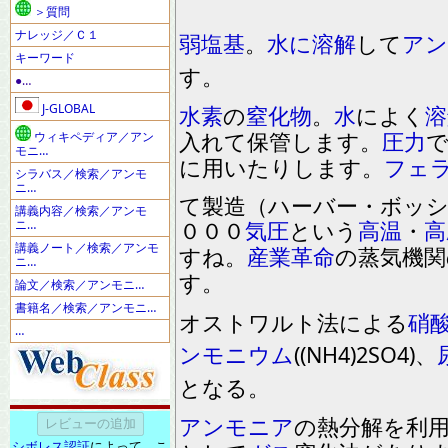
＞質問
ナレッジ／Ｃ１
弱塩基
。
水
に
溶解
して
アン
キーワード
す
。
●…
J-GLOBAL
水素
の
窒化物
。
水
によく
溶
入れて保管します
。
圧力
ウィキペディア／アン
モニ…
に用いたりします
。
フェ
シラバス／検索／アンモ
ニ…
て製造
（
ハーバー
・
ボ
ッ
講義内容／検索／アンモ
ニ…
０００
気圧
という
高温
・
高
講義ノート／検索／アンモ
すね
。
産業革命
の蒸気機関
ニ…
す
。
論文／検索／アンモニ…
書籍名／検索／アンモニ…
オスト
ワ
ルト
法による
硝
…
ンモニウム
((NH4)2SO4)
、
となる
。
アンモニア
の熱分解
を
利
シボレス認証
によって、こ