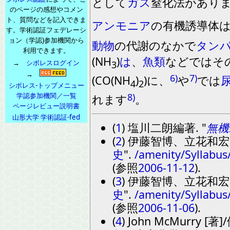
として
ガス
窒化法があり
のページの感想やコメン
ト、質問などを記入できま
アンモニア
の有機誘導体
す。学術認証フェデレーシ
ョン（学認)参加機関から
動物
の代謝のなかで
タン
利用できます。
(NH
)
は
、
魚類
などではそ
→
シボレスログイン
3
→
6)
7)
(CO(NH
)
)
に
、
や
で
は
4
2
シボレス-トップメニュー
学認参加機関／一覧
8)
れます
。
ページレビュー説明書
山形大学 学術認証-fed
(
1
) 塩川二朗編著.
無機
(
2
) 伊藤智博、立花和
史
.
/amenity/Syllabu
(参照
2006-11-12
).
(
3
) 伊藤智博、立花和
史
.
/amenity/Syllabu
(参照
2006-11-06
).
(
4
) John McMurry 