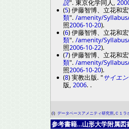
説
. 東京化学同人,
200
(
5
) 伊藤智博、立花和
類
.
/amenity/Syllabus
照
2006-10-20
).
(
6
) 伊藤智博、立花和
類
.
/amenity/Syllabus
照
2006-10-22
).
(
7
) 伊藤智博、立花和
類
.
/amenity/Syllabus
照
2006-10-20
).
(
8
) 実教出版.
サイエン
版,
2006
. .
(
ⅰ
)
データベースアメニティ研究所
,
Ｃ１ラ
参考書籍…山形大学附属図