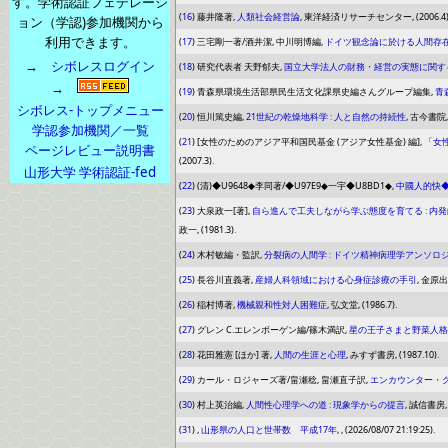
す。学術認証フェデレーシ
(
16
) 藤井隆著,
人類社会経営論
, 東洋経済リサーチセンター, (2006.4)
ョン（学認)参加機関から
利用できます。
(
17
) 三宅剛一著/酒井潔, 中川明博編,
ドイツ観念論に於ける人間存
→
シボレスログイン
(
18
) 研究代表者 天野郁夫,
国立大学法人の財務・経営の実態に関す
→
(
19
) 青森県環境生活部県民生活文化課県史編さんグループ編集,
青
シボレス-トップメニュー
(
20
) 恒川篤史編,
21世紀の乾燥地科学 : 人と自然の持続性
, 古今書院, (
学認参加機関／一覧
(
21
) [女性のためのアジア平和国民基金 (アジア女性基金) 編],
「女
ページレビュー説明書
(2007.3).
山形大学 学術認証-fed
(
22
) (清)◆U9648◆李同著/◆U97E9◆一宇◆U8BD1◆,
中國人的快◆U
(
23
) 大泉政一[著],
自ら進んで工夫しながら学ぶ態度を育てる : 内発
政一, (1981.3).
(
24
) 木村敏編・監訳,
分裂病の人間学 : ドイツ精神病理学アンソロ
(
25
) 長谷川直義著,
産婦人科領域における心身症診療の手引
, 金原出版
(
26
) 稲村博著,
機械親和性対人困難症
, 弘文堂, (1986.7).
(
27
) グレン C.エレンボーゲン編/篠木満訳,
星の王子さまと野菜人格
(
28
) 花田雅憲 [ほか] 著,
人間の生涯と心理
, みすず書房, (1987.10).
(
29
) カール・ロジャーズ著/畠瀬稔, 畠瀬直子訳,
エンカウンター・グ
(
30
) 村上英治編,
人間性心理学への道 : 現象学からの提言
, 誠信書房, (
(
31
) ,
山形県の人口と世帯数 平成17年
, , (2026/08/07 21:19:25).