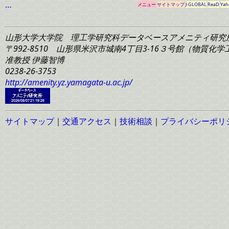
…
メニュー
サイトマップ
J-GLOBAL
ReaD
Yah
山形大学大学院 理工学研究科
データベースアメニティ研究
〒992-8510 山形県米沢市城南4丁目3-16
３号館（物質化学工学
准教授 伊藤智博
0238-26-3753
http://amenity.yz.yamagata-u.ac.jp/
サイトマップ
｜
交通アクセス
｜
技術相談
｜
プライバシーポリ