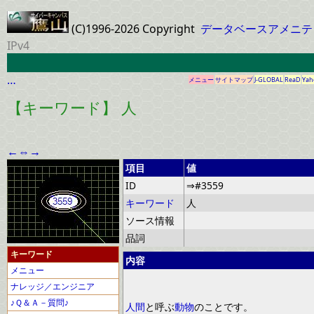
(C)1996-2026 Copyright
データベースアメニテ
IPv4
…
メニュー
サイトマップ
J-GLOBAL
ReaD
Yah
【キーワード】 人
←
⇔
→
項目
値
ID
⇒#3559
キーワード
人
ソース情報
品詞
キーワード
内容
メニュー
ナレッジ／エンジニア
♪Ｑ＆Ａ－質問♪
人間
と呼ぶ
動物
のことです。