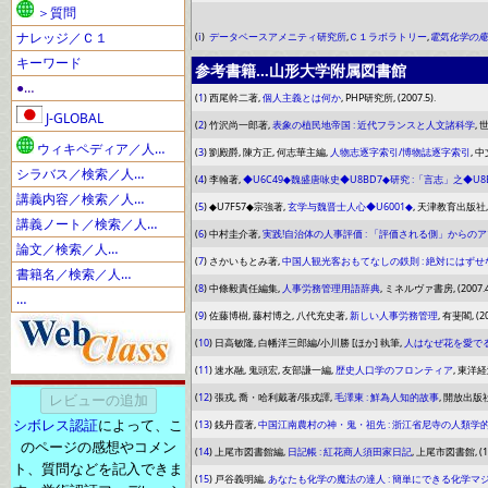
＞質問
ナレッジ／Ｃ１
(
ⅰ
)
データベースアメニティ研究所
,
Ｃ１ラボラトリー
,
電気化学の庵
キーワード
参考書籍…山形大学附属図書館
●…
(
1
) 西尾幹二著,
個人主義とは何か
, PHP研究所, (2007.5).
J-GLOBAL
(
2
) 竹沢尚一郎著,
表象の植民地帝国 : 近代フランスと人文諸科学
, 
ウィキペディア／人…
(
3
) 劉殿爵, 陳方正, 何志華主編,
人物志逐字索引/博物誌逐字索引
, 
シラバス／検索／人…
(
4
) 李翰著,
◆U6C49◆魏盛唐咏史◆U8BD7◆研究 :「言志」之◆U8
講義内容／検索／人…
(
5
) ◆U7F57◆宗強著,
玄学与魏晋士人心◆U6001◆
, 天津教育出版社, (2
講義ノート／検索／人…
(
6
) 中村圭介著,
実践!自治体の人事評価 : 「評価される側」からの
論文／検索／人…
(
7
) さかいもとみ著,
中国人観光客おもてなしの鉄則 : 絶対にはずせ
書籍名／検索／人…
(
8
) 中條毅責任編集,
人事労務管理用語辞典
, ミネルヴァ書房, (2007.4
…
(
9
) 佐藤博樹, 藤村博之, 八代充史著,
新しい人事労務管理
, 有斐閣, (20
(
10
) 日高敏隆, 白幡洋三郎編/小川勝 [ほか] 執筆,
人はなぜ花を愛で
(
11
) 速水融, 鬼頭宏, 友部謙一編,
歴史人口学のフロンティア
, 東洋経済
(
12
) 張戎, 喬・哈利戴著/張戎譯,
毛澤東 : 鮮為人知的故事
, 開放出版社, 
シボレス認証
によって、こ
(
13
) 銭丹霞著,
中国江南農村の神・鬼・祖先 : 浙江省尼寺の人類学
のページの感想やコメン
(
14
) 上尾市図書館編,
日記帳 : 紅花商人須田家日記
, 上尾市図書館, (19
ト、質問などを記入できま
(
15
) 戸谷義明編,
あなたも化学の魔法の達人 : 簡単にできる化学マ