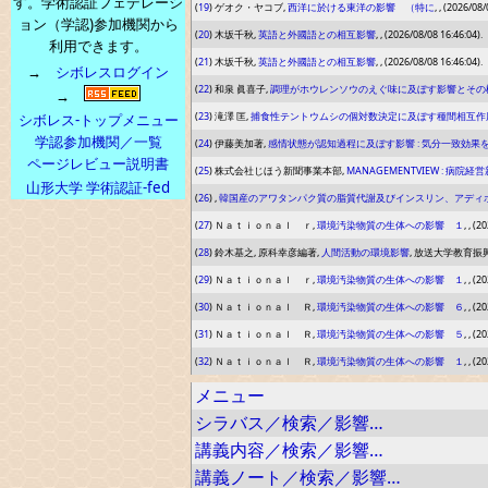
す。学術認証フェデレーシ
(
19
) ゲオク・ヤコブ,
西洋に於ける東洋の影響 （特に
, , (2026/08/
ョン（学認)参加機関から
(
20
) 木坂千秋,
英語と外國語との相互影響
, , (2026/08/08 16:46:04).
利用できます。
(
21
) 木坂千秋,
英語と外國語との相互影響
, , (2026/08/08 16:46:04).
→
シボレスログイン
(
22
) 和泉 眞喜子,
調理がホウレンソウのえぐ味に及ぼす影響とその
→
(
23
) 滝澤 匡,
捕食性テントウムシの個対数決定に及ぼす種間相互作
シボレス-トップメニュー
学認参加機関／一覧
(
24
) 伊藤美加著,
感情状態が認知過程に及ぼす影響 : 気分一致効果
ページレビュー説明書
(
25
) 株式会社じほう新聞事業本部,
MANAGEMENTVIEW : 病
山形大学 学術認証-fed
(
26
) ,
韓国産のアワタンパク質の脂質代謝及びインスリン、アディポ
(
27
) Ｎａｔｉｏｎａｌ ｒ,
環境汚染物質の生体への影響 １
, , (
(
28
) 鈴木基之, 原科幸彦編著,
人間活動の環境影響
, 放送大学教育振興会,
(
29
) Ｎａｔｉｏｎａｌ ｒ,
環境汚染物質の生体への影響 １
, , (
(
30
) Ｎａｔｉｏｎａｌ Ｒ,
環境汚染物質の生体への影響 ６
, , (
(
31
) Ｎａｔｉｏｎａｌ Ｒ,
環境汚染物質の生体への影響 ５
, , (
(
32
) Ｎａｔｉｏｎａｌ Ｒ,
環境汚染物質の生体への影響 １
, , (
メニュー
シラバス／検索／影響…
講義内容／検索／影響…
講義ノート／検索／影響…