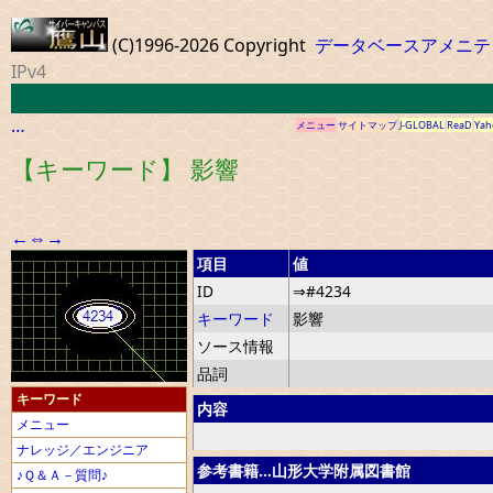
(C)1996-2026 Copyright
データベースアメニテ
IPv4
…
メニュー
サイトマップ
J-GLOBAL
ReaD
Yah
【キーワード】 影響
←
⇔
→
項目
値
ID
⇒#4234
キーワード
影響
ソース情報
品詞
キーワード
内容
メニュー
ナレッジ／エンジニア
参考書籍…山形大学附属図書館
♪Ｑ＆Ａ－質問♪