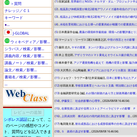
(
1
) 段家誠著,
世界銀行とNGOs : ナルマダ・ダム・プロジェクト
＞質問
(
2
) ,
低温及び休眠深度が南北2産地アワノメイガ越冬幼虫のグリセロ
ナレッジ／Ｃ１
(
3
) ,
低温および休眠深度が南北2産地アワノメイガ越冬幼虫の糖代
キーワード
●…
(
4
) ,
水稲生育初期における土壌への窒素供給が根圏での窒素損失に
(
5
) 日本農薬学会編,
農薬の環境科学最前線 : 環境への影響評価と
J-GLOBAL
(
6
) マージョリ・リーヴス [著]/大橋喜之訳,
中世の預言とその影響 :
ウィキペディア／影響…
(
7
) 藤田 忠久,
ヤギの窒素、タンパク質およびグルコース代謝に及
シラバス／検索／影響…
(
8
) 井上 登志郎,
アザミウマのトマト黄化えそウイルス媒介能力に
講義内容／検索／影響…
講義ノート／検索／影響…
(
9
) 橋本優子著,
アジア通貨危機を超えて : 危機の背景と影響, 協力
論文／検索／影響…
(
10
) 大沢秀介, 小山剛編著,
東アジアにおけるアメリカ憲法 : 憲法
書籍名／検索／影響…
(
11
) ジョセフ・ラウアー著/辻井栄滋編注,
日本に影響を与えたアメ
…
(
12
) 杉田政夫著,
学校音楽教育とヘルバルト主義 : 明治期におけ
(
13
) 金融調査研究会 [編],
わが国の財政のあり方と財政再建の影響
(
14
) ,
伊藤安二 社会的影響の心理学
, , (2026/08/08 16:46:04).
(
15
) ,
在庫投資に及ぼす信用コストとアベィラビリティの影響 Ｐ
(
16
) ,
上田貞次郎 株式会社の現代経済生活に及ぼす影響 全
, , (
シボレス認証
によって、こ
(
17
) 亀田隆夫著,
射出成形品における成形収縮率の分布に及ぼす保
のページの感想やコメン
ト、質問などを記入できま
(
18
) ,
５ 政府の及ぼす影響
, , (2026/08/08 16:46:04).