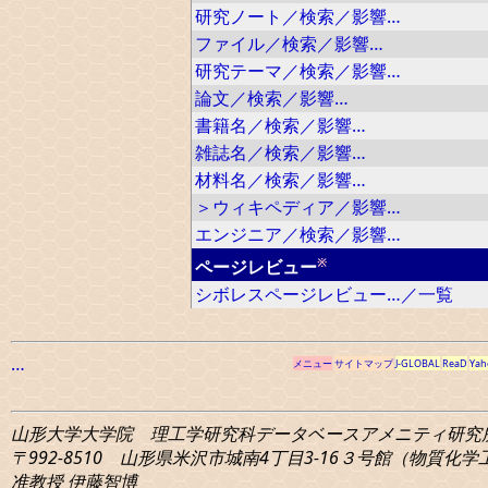
研究ノート／検索／影響…
ファイル／検索／影響…
研究テーマ／検索／影響…
論文／検索／影響…
書籍名／検索／影響…
雑誌名／検索／影響…
材料名／検索／影響…
＞ウィキペディア／影響…
エンジニア／検索／影響…
※
ページレビュー
シボレスページレビュー…／一覧
…
メニュー
サイトマップ
J-GLOBAL
ReaD
Yah
山形大学大学院 理工学研究科
データベースアメニティ研究
〒992-8510 山形県米沢市城南4丁目3-16
３号館（物質化学工学
准教授 伊藤智博