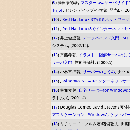
(
9
) 藤田泰徳著,
マスターJavaサーバサイドプ
ト/JSP
, セレンディップ/小学館 (発売), (, 2002
(
10
) ,
Red Hat Linux 8で作るネット
(
11
) ,
Red Hat Linux8でインターネッ
(
12
) 井上健語著,
データバインド入門 : S
システム, (2002.12).
(
13
) 斉藤孝著,
イラスト・図解サーバのしく
サーバ入門
, 技術評論社, (2000.5).
(
14
) 小林直行著,
サーバーのしくみ
, ナツメ社
(
15
) ,
Windows NT 4.0インターネッ
(
16
) 林和孝著,
自宅サーバーfor Windo
ラトルズ, (2001.4).
(
17
) Douglas Comer, David Steven
アプリケーション : Windowsソケットバ
(
18
) リチャード・ブルム著/猪俣敦夫, 田淵