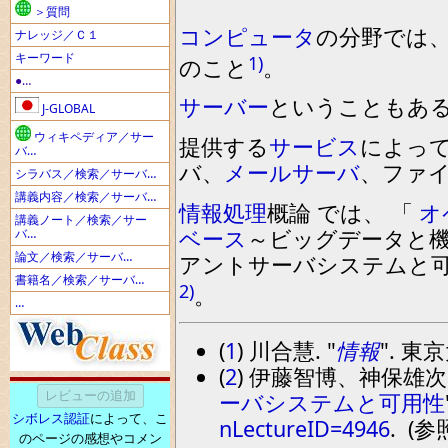
＞質問
コンピュータ
の分野では
ナレッジ／Ｃ１
キーワード
1)
のこと
。
●…
サーバー
ということもあ
J-GLOBAL
ウィキペディア／サー
提供する
サービス
によっ
バ…
バ
、
メールサーバ
、
ファ
シラバス／検索／サーバ…
講義内容／検索／サーバ…
情報処理
概論
で
は
、
「
オ
講義ノート／検索／サー
ベース
～
ビ
ッ
グデータ
と
バ…
論文／検索／サーバ…
アントサーバシステム
と
書籍名／検索／サーバ…
2)
。
…
(
1
) 川合慧.
情報
. 東
(
2
) 伊藤智博、神保雄次
ーバシステムと可用性
シボレス認証
によって、こ
nLectureID=4946
. (参
のページの感想やコメン