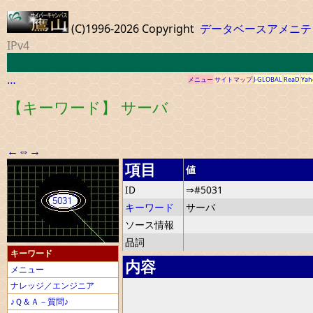
(C)1996-2026 Copyright
データベースアメニテ
IPv4
…
メニュー
サイトマップ
J-GLOBAL
ReaD
Yah
【キーワード】 サーバ
←
⇔
→
項目
値
ID
⇒#5031
キーワード
サーバ
ソース情報
品詞
キーワード
内容
メニュー
ナレッジ／エンジニア
♪Ｑ＆Ａ－質問♪