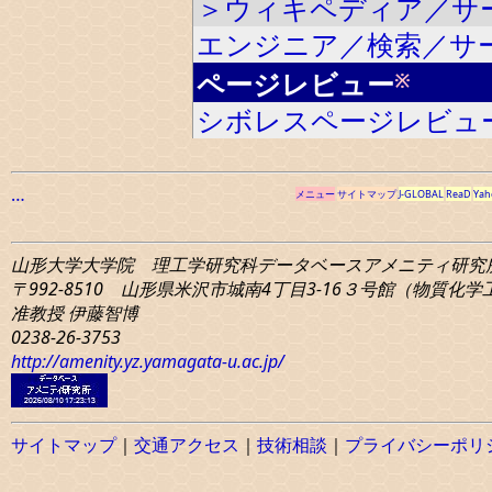
＞ウィキペディア／サ
エンジニア／検索／サ
ページレビュー
※
シボレスページレビュ
…
メニュー
サイトマップ
J-GLOBAL
ReaD
Yah
山形大学大学院 理工学研究科
データベースアメニティ研究
〒992-8510 山形県米沢市城南4丁目3-16
３号館（物質化学工学
准教授 伊藤智博
0238-26-3753
http://amenity.yz.yamagata-u.ac.jp/
サイトマップ
｜
交通アクセス
｜
技術相談
｜
プライバシーポリ