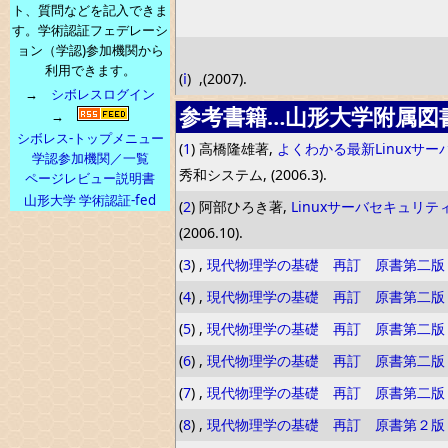
ト、質問などを記入できま
す。学術認証フェデレーシ
ョン（学認)参加機関から
利用できます。
(
ⅰ
)
,(2007).
→
シボレスログイン
参考書籍…山形大学附属図
→
シボレス-トップメニュー
(
1
) 高橋隆雄著,
よくわかる最新Linuxサー
学認参加機関／一覧
秀和システム, (2006.3).
ページレビュー説明書
山形大学 学術認証-fed
(
2
) 阿部ひろき著,
Linuxサーバセキュリ
(2006.10).
(
3
) ,
現代物理学の基礎 再訂 原書第二版
(
4
) ,
現代物理学の基礎 再訂 原書第二版
(
5
) ,
現代物理学の基礎 再訂 原書第二版
(
6
) ,
現代物理学の基礎 再訂 原書第二版
(
7
) ,
現代物理学の基礎 再訂 原書第二版
(
8
) ,
現代物理学の基礎 再訂 原書第２版