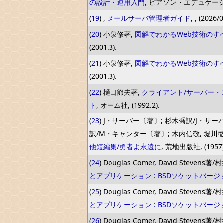
の設計・運用入門
, ピアソン・エデュケーション,
(
19
) ,
メールサーバ管理者ガイド
, , (2026/
(
20
) 小泉修著,
図解でわかるWeb技術のすべ
(2001.3).
(
21
) 小泉修著,
図解でわかるWeb技術のすべ
(2001.3).
(
22
) 樋口節夫著,
クライアント/サーバー・
ト
, オーム社, (1992.2).
(
23
) J・サーバー〔著〕; 杉木喬訳/J・サ
訳/M・キャンター〔著〕; 木内信敬, 堀川
他短編集/勇者よ永遠に
, 荒地出版社, (1957)
(
24
) Douglas Comer, David Steven
とアプリケーション : BSDソケットバージ
(
25
) Douglas Comer, David Steven
とアプリケーション : BSDソケットバージ
(
26
) Douglas Comer, David Steven