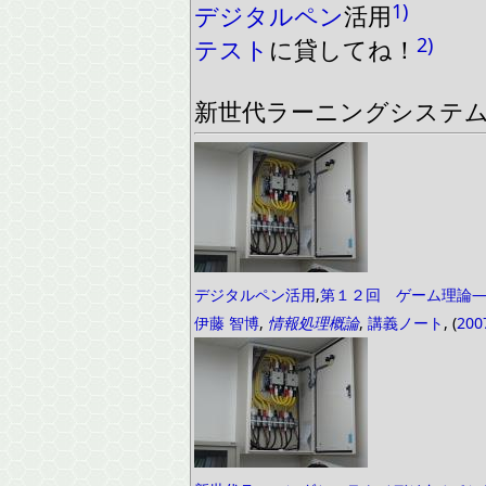
1)
デジタルペン
活用
2)
テスト
に
貸してね！
新世代
ラーニングシステ
デジタルペン活用
,
第１２回 ゲーム理論
伊藤 智博
,
情報処理概論
,
講義ノート
, (
200