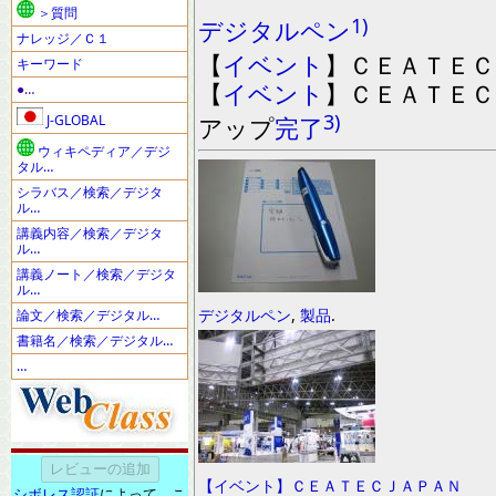
＞質問
1)
デジタルペン
ナレッジ／Ｃ１
【
イベント
】
ＣＥＡＴＥＣ
キーワード
【
イベント
】
ＣＥＡＴＥＣ
●…
3)
J-GLOBAL
ア
ッ
プ
完了
ウィキペディア／デジ
タル…
シラバス／検索／デジタ
ル…
講義内容／検索／デジタ
ル…
講義ノート／検索／デジタ
ル…
デジタルペン
,
製品
.
論文／検索／デジタル…
書籍名／検索／デジタル…
…
【イベント】ＣＥＡＴＥＣＪＡＰＡＮ
シボレス認証
によって、こ