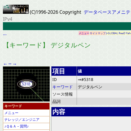
(C)1996-2026 Copyright
データベースアメニテ
IPv4
…
メニュー
サイトマップ
J-GLOBAL
ReaD
Yah
【キーワード】 デジタルペン
←
⇔
→
項目
値
ID
⇒#5318
キーワード
デジタルペン
ソース情報
品詞
キーワード
内容
メニュー
ナレッジ／エンジニア
♪Ｑ＆Ａ－質問♪