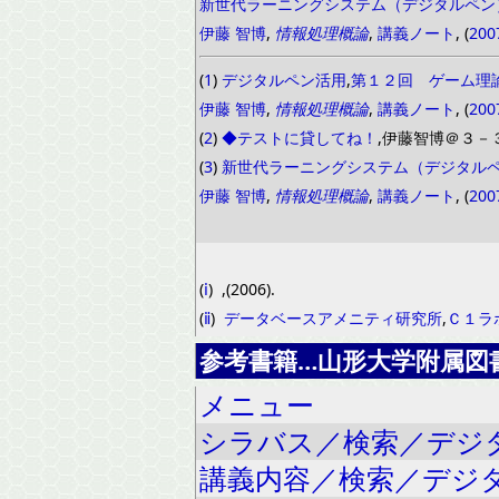
新世代ラーニングシステム（デジタルペン
伊藤 智博
,
情報処理概論
,
講義ノート
, (
200
(
1
)
デジタルペン活用
,
第１２回 ゲーム理
伊藤 智博
,
情報処理概論
,
講義ノート
, (
200
(
2
)
◆テストに貸してね！
,伊藤智博＠３－
(
3
)
新世代ラーニングシステム（デジタル
伊藤 智博
,
情報処理概論
,
講義ノート
, (
200
(
ⅰ
)
,(2006).
(
ⅱ
)
データベースアメニティ研究所
,
Ｃ１ラ
参考書籍…山形大学附属図
メニュー
シラバス／検索／デジ
講義内容／検索／デジ