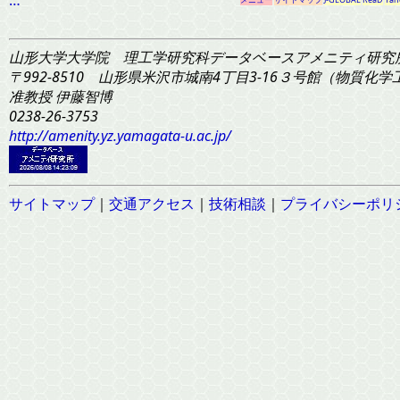
山形大学大学院 理工学研究科
データベースアメニティ研究
〒992-8510 山形県米沢市城南4丁目3-16
３号館（物質化学工学
准教授 伊藤智博
0238-26-3753
http://amenity.yz.yamagata-u.ac.jp/
サイトマップ
｜
交通アクセス
｜
技術相談
｜
プライバシーポリ