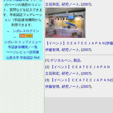
立花和宏
,
研究ノート
, (
2007
).
のページの感想やコメン
ト、質問などを記入できま
す。学術認証フェデレーシ
ョン（学認)参加機関から
利用できます。
→
シボレスログイン
→
シボレス-トップメニュー
【イベント】ＣＥＡＴＥＣＪＡＰＡＮ(伊
学認参加機関／一覧
伊藤智博
,
研究ノート
, (
2007
).
ページレビュー説明書
山形大学 学術認証-fed
(
1
)
デジタルペン
,
製品
.
(
2
)
【イベント】ＣＥＡＴＥＣＪＡＰＡＮ
立花和宏
,
研究ノート
, (
2007
).
(
3
)
【イベント】ＣＥＡＴＥＣＪＡＰＡＮ(
伊藤智博
,
研究ノート
, (
2007
).