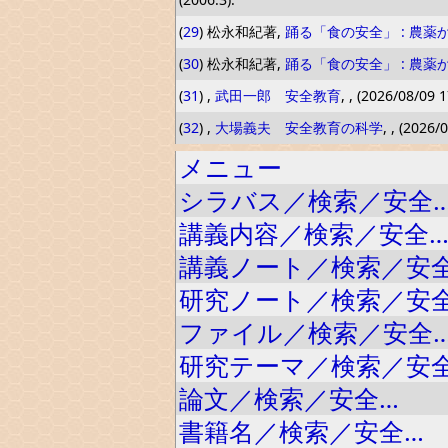
(
29
) 松永和紀著,
踊る「食の安全」 : 農
(
30
) 松永和紀著,
踊る「食の安全」 : 農
(
31
) ,
武田一郎 安全教育
, , (2026/08/09 1
(
32
) ,
大場義夫 安全教育の科学
, , (2026/
メニュー
シラバス／検索／安全
講義内容／検索／安全
講義ノート／検索／安
研究ノート／検索／安
ファイル／検索／安全
研究テーマ／検索／安
論文／検索／安全…
書籍名／検索／安全…