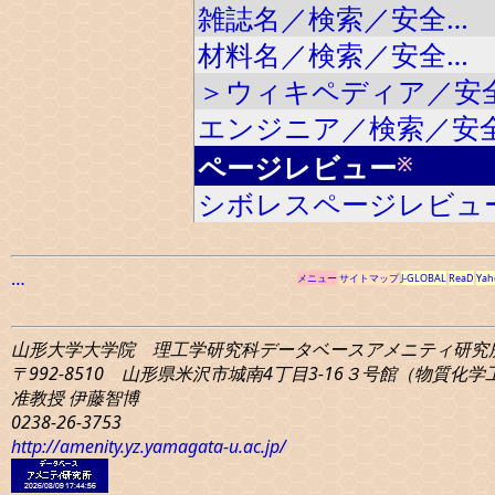
雑誌名／検索／安全…
材料名／検索／安全…
＞ウィキペディア／安
エンジニア／検索／安
ページレビュー
※
シボレスページレビュ
…
メニュー
サイトマップ
J-GLOBAL
ReaD
Yah
山形大学大学院 理工学研究科
データベースアメニティ研究
〒992-8510 山形県米沢市城南4丁目3-16
３号館（物質化学工学
准教授 伊藤智博
0238-26-3753
http://amenity.yz.yamagata-u.ac.jp/