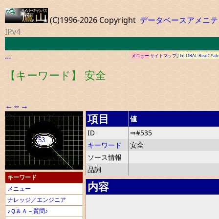
(C)1996-2026 Copyright
データベースアメニテ
IPv4
…
メニュー
サイトマップ
J-GLOBAL
ReaD
Yah
【キーワード】 安全
←
⇔
→
項目
値
ID
⇒#535
キーワード
安全
ソース情報
品詞
キーワード
内容
メニュー
ナレッジ／エンジニア
♪Ｑ＆Ａ－質問♪