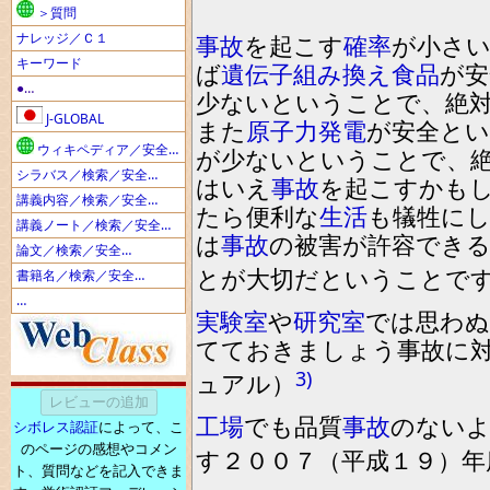
＞質問
ナレッジ／Ｃ１
事故
を
起こす
確率
が小さ
キーワード
ば
遺伝子組み換え食品
が安
●…
少ないということで
、
絶
J-GLOBAL
また
原子力
発電
が安全と
ウィキペディア／安全…
が少ないということで
、
シラバス／検索／安全…
はいえ
事故
を
起こすかも
講義内容／検索／安全…
たら便利な
生活
も犠牲に
講義ノート／検索／安全…
は
事故
の被害が許容でき
論文／検索／安全…
とが大切だということで
書籍名／検索／安全…
…
実験室
や
研究室
で
は
思わぬ
てておきましょう
事故に
3)
ュアル）
工場
でも品質
事故
の
ない
シボレス認証
によって、こ
のページの感想やコメン
す
２００７（平成１９）年
ト、質問などを記入できま