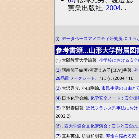
実業出版社,
2004
. .
(
ⅰ
)
データベースアメニティ研究所
,
Ｃ１ラ
参考書籍…山形大学附属図
(
1
) 大阪教育大学編著,
小学校における安全
(
2
) 阿南節子編著/河野えみ子[ほか]共著,
外
28品目ワークシート
, じほう, (2004.11).
(
3
) 大沢秀介, 小山剛編,
市民生活の自由と安
(
4
) 日本化学会編,
化学安全ノート : 安全
(
5
) 平野泰樹著,
近代フランス刑事法におけ
2002.2).
(
6
) ,
四大学連合文化講演会 : 安心と安全
(
7
) 直井英雄, 坊垣和明著,
寿命を縮める家 