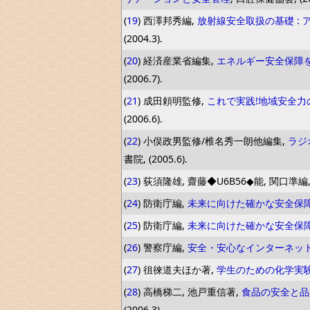
(
19
) 西澤邦秀編,
放射線安全取扱の基礎 :
(2004.3).
(
20
) 経済産業省編集,
エネルギー安全保障
(2006.7).
(
21
) 成田頼明監修,
これで実践!地域安全力
(2006.6).
(
22
) 小俣政男監修/椎名秀一朗他編集,
ラジ
書院, (2005.6).
(
23
) 荻須隆雄, 齋藤◆U6B56◆能, 関口準編
(
24
) 防衛庁編,
未来に向けた確かな安全保
(
25
) 防衛庁編,
未来に向けた確かな安全保
(
26
) 警察庁編,
安全・安心なインターネット
(
27
) 徂徠道夫ほか著,
学生のための化学実
(
28
) 高橋梯二, 池戸重信著,
食品の安全と品
(2006.3).