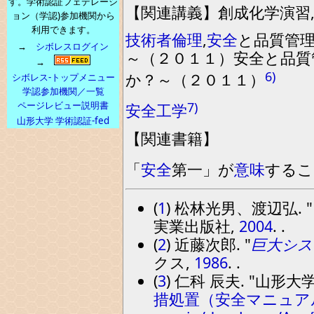
す。学術認証フェデレーシ
【
関連講義
】
創成化学演習
ョン（学認)参加機関から
利用できます。
技術者倫理
,
安全
と品質管
→
シボレスログイン
～
（
２０１１
）
安全と品質
→
6)
か？～（２０１１）
シボレス-トップメニュー
学認参加機関／一覧
ページレビュー説明書
7)
安全工学
山形大学 学術認証-fed
【
関連書籍
】
「
安全
第
一
」
が
意味
するこ
(
1
) 松林光男、渡辺弘.
実業出版社,
2004
. .
(
2
) 近藤次郎.
巨大シス
クス,
1986
. .
(
3
) 仁科 辰夫.
山形大
措処置（安全マニュア