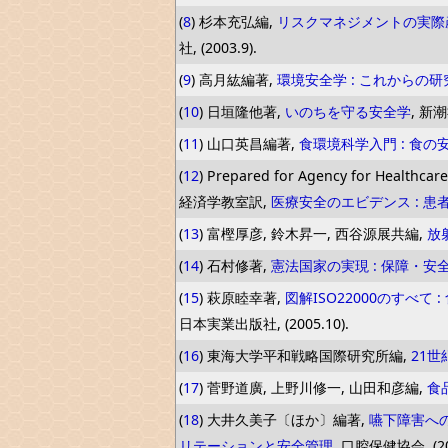
(
8
) 杉本充弘編,
リスクマネジメントの実際産
社, (2003.9).
(
9
) 高月紘編著,
環境安全学 : これからの
(
10
) 日垣隆他著,
いのちを守る安全学
, 新潮社
(
11
) 山口英昌編著,
食環境科学入門 : 食
(
12
) Prepared for Agency for Hea
経済学教室訳,
医療安全のエビデンス : 患
(
13
) 富樫厚彦, 鈴木昇一, 西谷源展共編,
放
(
14
) 石村修著,
憲法国家の実現 : 保障・安
(
15
) 萩原睦幸著,
図解ISO22000のすべ
日本実業出版社, (2005.10).
(
16
) 東海大学平和戦略国際研究所編,
21
(
17
) 菅野道廣, 上野川修一, 山田和彦編,
食
(
18
) 大井久美子〔ほか〕編著,
嚥下障害への
リテーションと安全管理
, 口腔保健協会, (200