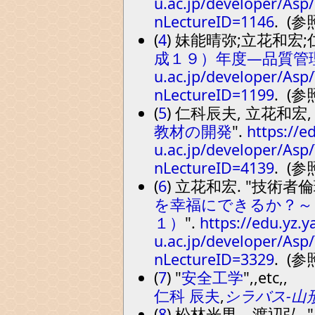
u.ac.jp/developer/Asp
nLectureID=1146
. (参
(
4
) 妹能晴弥;立花和宏;
成１９）年度―品質管
u.ac.jp/developer/Asp
nLectureID=1199
. (参
(
5
) 仁科辰夫, 立花和宏
教材の開発
.
https://e
u.ac.jp/developer/Asp
nLectureID=4139
. (参
(
6
) 立花和宏.
技術者倫
を幸福にできるか？～
１）
.
https://edu.yz.
u.ac.jp/developer/Asp
nLectureID=3329
. (参
(
7
)
安全工学
,
,etc,
,
仁科 辰夫
,
シラバス-山
(
8
) 松林光男、渡辺弘.