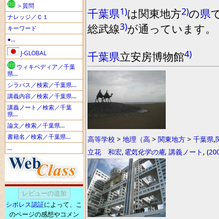
＞質問
1)
2)
千葉県
は関東地方
の
県
ナレッジ／Ｃ１
3)
総武線
が通っています
。
キーワード
●…
4)
J-GLOBAL
千葉県
立安房博物館
ウィキペディア／千葉
県…
シラバス／検索／千葉県…
講義内容／検索／千葉県…
講義ノート／検索／千葉
県…
論文／検索／千葉県…
書籍名／検索／千葉県…
高等学校
>
地理（高
>
関東地方
>
千葉県
,
…
立花 和宏
,
電気化学の庵
,
講義ノート
, (
20
シボレス認証
によって、こ
のページの感想やコメン