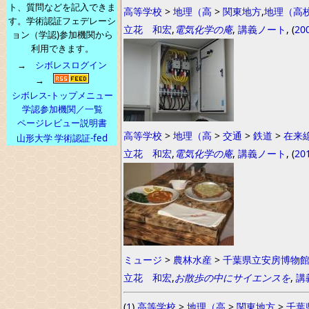
ト、質問などを記入できま
高等学校
>
地理（高
>
関東地方
,
地理（高
す。学術認証フェデレーシ
立花 和宏
,
電気化学の庵
,
講義ノート
, (
20
ョン（学認)参加機関から
利用できます。
→
シボレスログイン
→
シボレス-トップメニュー
学認参加機関／一覧
ページレビュー説明書
高等学校
>
地理（高
>
交通
>
鉄道
>
在来
山形大学 学術認証-fed
立花 和宏
,
電気化学の庵
,
講義ノート
, (
20
ミュージ
>
農林水産
>
千葉県立安房博物
立花 和宏
,
お散歩の中にサイエンスを
,
講
(
1
)
高等学校
>
地理（高
>
関東地方
>
千葉