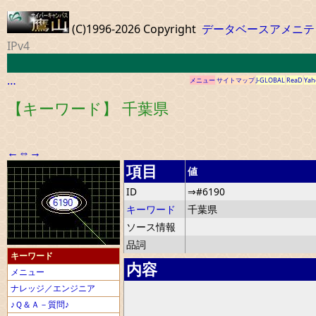
(C)1996-2026 Copyright
データベースアメニテ
IPv4
…
メニュー
サイトマップ
J-GLOBAL
ReaD
Yah
【キーワード】 千葉県
←
⇔
→
項目
値
ID
⇒#6190
キーワード
千葉県
ソース情報
品詞
キーワード
内容
メニュー
ナレッジ／エンジニア
♪Ｑ＆Ａ－質問♪