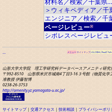
材料名／検索／千葉県
＞ウィキペディア／千
エンジニア／検索／千
ページレビュー
※
シボレスページレビュ
…
メニュー
サイトマップ
J-GLOBAL
ReaD
Yah
山形大学大学院 理工学研究科
データベースアメニティ研究
〒992-8510 山形県米沢市城南4丁目3-16
３号館（物質化学工学
准教授 伊藤智博
0238-26-3753
http://amenity.yz.yamagata-u.ac.jp/
サイトマップ
｜
交通アクセス
｜
技術相談
｜
プライバシーポリ