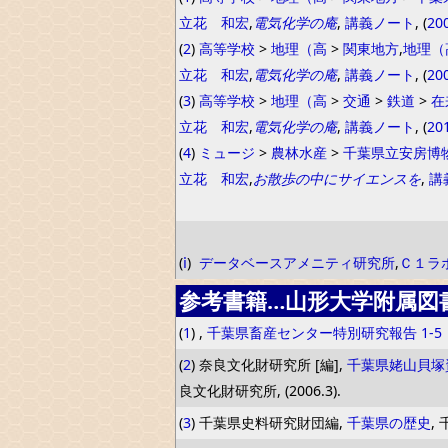
立花 和宏
,
電気化学の庵
,
講義ノート
, (
20
(
2
)
高等学校
>
地理（高
>
関東地方
,
地理（
立花 和宏
,
電気化学の庵
,
講義ノート
, (
20
(
3
)
高等学校
>
地理（高
>
交通
>
鉄道
>
在
立花 和宏
,
電気化学の庵
,
講義ノート
, (
20
(
4
)
ミュージ
>
農林水産
>
千葉県立安房博
立花 和宏
,
お散歩の中にサイエンスを
,
講
(
ⅰ
)
データベースアメニティ研究所
,
Ｃ１ラ
参考書籍…山形大学附属図
(
1
) ,
千葉県畜産センター特別研究報告 1-5（1
(
2
) 奈良文化財研究所 [編],
千葉県姥山貝塚
良文化財研究所, (2006.3).
(
3
) 千葉県史料研究財団編,
千葉県の歴史
, 