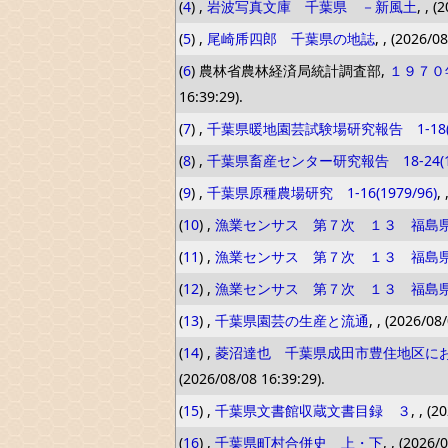
(
4
) ,
岩波写真文庫 千葉県 －新風土
, , 
(
5
) ,
尾崎乕四郎 千葉県の地誌
, , (2026/0
(
6
) 農林省農林経済局統計調査部,
１９７０
16:39:29).
(
7
) ,
千葉県暖地園芸試験場研究報告 1-18(19
(
8
) ,
千葉県畜産センター研究報告 18-24(19
(
9
) ,
千葉県原種農場研究 1-16(1979/96)
,
(
10
) ,
漁業センサス 第７次 １３ 福島
(
11
) ,
漁業センサス 第７次 １３ 福島
(
12
) ,
漁業センサス 第７次 １３ 福島
(
13
) ,
千葉県園芸の生産と流通
, , (2026/08
(
14
) ,
菱沼達也 千葉県成田市豊住地区に
(2026/08/08 16:39:29).
(
15
) ,
千葉県文書館収蔵文書目録 ３
, , (
(
16
) ,
千葉県町村合併史 上・下
, , (2026/