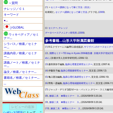
＞質問
(
1
)
>
セミナー講師になって稼ぐ方法（目次）
ナレッジ／Ｃ１
松尾昭仁,
セミナー講師になって稼ぐ方法
, グラフ社, (
2009
).
キーワード
●…
J-GLOBAL
(
ⅰ
)
セミナー
,
ナレッジ
データベースアメニティ研究所
, (
2009
).
ウィキペディア／セミ
ナー…
参考書籍…山形大学附属図書館
シラバス／検索／セミナ
ー…
(
1
) R.G.クヴァーニス編/野口昌也監訳,
サリヴァンのケースセミナー
講義内容／検索／セミナ
(
2
) ,
国際セミナーTEI day in Kyoto 2006報告書 : 京都大
ー…
めに
, [京都大学人文科学研究所], (2006.12).
講義ノート／検索／セミナ
(
3
) 森田美弥子編集,
臨床心理査定研究セミナー
, 至文堂, (2007.4).
ー…
(
4
) 伊藤良子編,
臨床心理面接研究セミナー
, 至文堂, (2006.12).
論文／検索／セミナー…
(
5
) 亀口憲治編集,
臨床心理行為研究セミナー
, 至文堂, (2006.10).
書籍名／検索／セミナー…
…
(
6
) 野島一彦編集,
臨床心理地域援助研究セミナー
, 至文堂, (2006.11)
(
7
) ジャック・デリダ [述]/ポール・パットン, テリー・スミス編/谷徹
(
8
) ,
鯵坂二夫 〓職セミナー ３
, , (2026/08/09 3:20:24).
(
9
) ,
鯵坂二夫 〓職セミナー ３
, , (2026/08/09 3:20:24).
(
10
) ,
鯵坂二夫 〓職セミナー ２
, , (2026/08/09 3:20:24).
シボレス認証
によって、こ