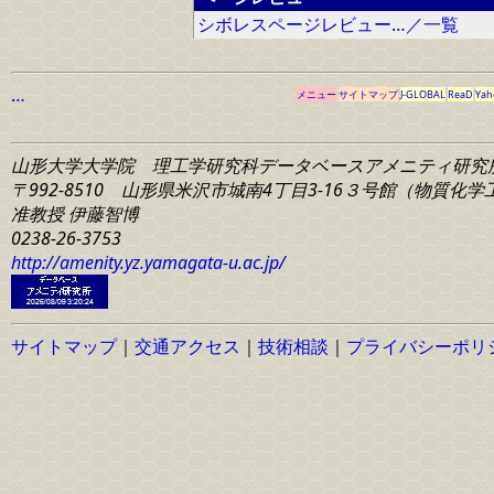
シボレスページレビュー…／一覧
…
メニュー
サイトマップ
J-GLOBAL
ReaD
Yah
山形大学大学院 理工学研究科
データベースアメニティ研究
〒992-8510 山形県米沢市城南4丁目3-16
３号館（物質化学工学
准教授 伊藤智博
0238-26-3753
http://amenity.yz.yamagata-u.ac.jp/
サイトマップ
｜
交通アクセス
｜
技術相談
｜
プライバシーポリ