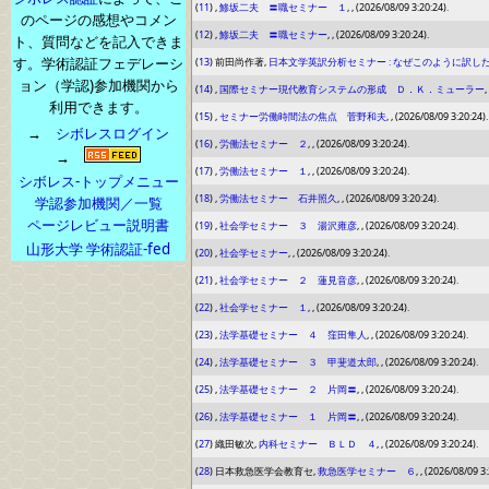
(
11
) ,
鯵坂二夫 〓職セミナー １
, , (2026/08/09 3:20:24).
のページの感想やコメン
(
12
) ,
鯵坂二夫 〓職セミナー
, , (2026/08/09 3:20:24).
ト、質問などを記入できま
す。学術認証フェデレーシ
(
13
) 前田尚作著,
日本文学英訳分析セミナー : なぜこのように訳し
ョン（学認)参加機関から
(
14
) ,
国際セミナー現代教育システムの形成 Ｄ．Ｋ．ミューラー
,
利用できます。
(
15
) ,
セミナー労働時間法の焦点 菅野和夫
, , (2026/08/09 3:20:24).
→
シボレスログイン
(
16
) ,
労働法セミナー ２
, , (2026/08/09 3:20:24).
→
(
17
) ,
労働法セミナー １
, , (2026/08/09 3:20:24).
シボレス-トップメニュー
(
18
) ,
労働法セミナー 石井照久
, , (2026/08/09 3:20:24).
学認参加機関／一覧
ページレビュー説明書
(
19
) ,
社会学セミナー ３ 湯沢雍彦
, , (2026/08/09 3:20:24).
山形大学 学術認証-fed
(
20
) ,
社会学セミナー
, , (2026/08/09 3:20:24).
(
21
) ,
社会学セミナー ２ 蓮見音彦
, , (2026/08/09 3:20:24).
(
22
) ,
社会学セミナー １
, , (2026/08/09 3:20:24).
(
23
) ,
法学基礎セミナー ４ 窪田隼人
, , (2026/08/09 3:20:24).
(
24
) ,
法学基礎セミナー ３ 甲斐道太郎
, , (2026/08/09 3:20:24).
(
25
) ,
法学基礎セミナー ２ 片岡〓
, , (2026/08/09 3:20:24).
(
26
) ,
法学基礎セミナー １ 片岡〓
, , (2026/08/09 3:20:24).
(
27
) 織田敏次,
内科セミナー ＢＬＤ ４
, , (2026/08/09 3:20:24).
(
28
) 日本救急医学会教育セ,
救急医学セミナー ６
, , (2026/08/09 3: