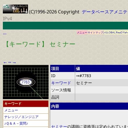
(C)1996-2026 Copyright
データベースアメニテ
IPv4
…
メニュー
サイトマップ
J-GLOBAL
ReaD
Yah
【キーワード】 セミナー
←
⇔
→
項目
値
ID
⇒#7783
キーワード
セミナー
ソース情報
品詞
キーワード
内容
メニュー
ナレッジ／エンジニア
♪Ｑ＆Ａ－質問♪
セミナー
の講師に資格等は定められていま