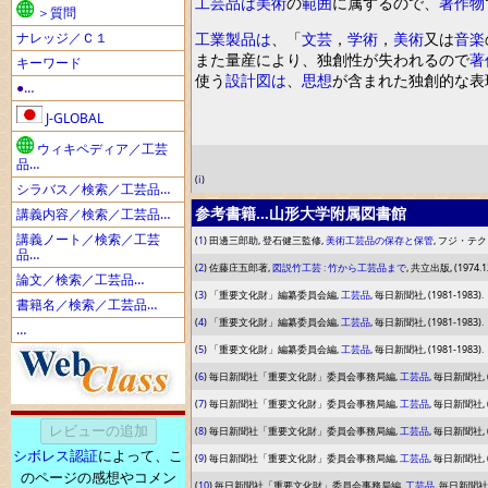
工芸品
は
美術
の
範囲
に
属するので
、
著作物
＞質問
ナレッジ／Ｃ１
工業製品
は
、
「
文芸
，
学術
，
美術
又は
音楽
また量産により
、
独創性が失われるので
著
キーワード
使う
設計図
は
、
思想
が含まれた独創的な表
●…
J-GLOBAL
ウィキペディア／工芸
品…
(
ⅰ
)
シラバス／検索／工芸品…
参考書籍…山形大学附属図書館
講義内容／検索／工芸品…
講義ノート／検索／工芸
(
1
) 田邊三郎助, 登石健三監修,
美術工芸品の保存と保管
, フジ・テクノ
品…
(
2
) 佐藤庄五郎著,
図説竹工芸 : 竹から工芸品まで
, 共立出版, (1974.12
論文／検索／工芸品…
(
3
) 「重要文化財」編纂委員会編,
工芸品
, 毎日新聞社, (1981-1983).
書籍名／検索／工芸品…
(
4
) 「重要文化財」編纂委員会編,
工芸品
, 毎日新聞社, (1981-1983).
…
(
5
) 「重要文化財」編纂委員会編,
工芸品
, 毎日新聞社, (1981-1983).
(
6
) 毎日新聞社「重要文化財」委員会事務局編,
工芸品
, 毎日新聞社, (1
(
7
) 毎日新聞社「重要文化財」委員会事務局編,
工芸品
, 毎日新聞社, (1
(
8
) 毎日新聞社「重要文化財」委員会事務局編,
工芸品
, 毎日新聞社, (1
シボレス認証
によって、こ
(
9
) 毎日新聞社「重要文化財」委員会事務局編,
工芸品
, 毎日新聞社, (1
のページの感想やコメン
(
10
) 毎日新聞社「重要文化財」委員会事務局編,
工芸品
, 毎日新聞社, (