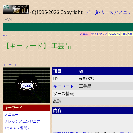
(C)1996-2026 Copyright
データベースアメニテ
IPv4
…
メニュー
サイトマップ
J-GLOBAL
ReaD
Yah
【キーワード】 工芸品
←
⇔
→
項目
値
ID
⇒#7822
キーワード
工芸品
ソース情報
品詞
キーワード
内容
メニュー
ナレッジ／エンジニア
♪Ｑ＆Ａ－質問♪