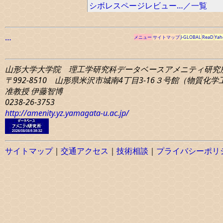
シボレスページレビュー…／一覧
…
メニュー
サイトマップ
J-GLOBAL
ReaD
Yah
山形大学大学院 理工学研究科
データベースアメニティ研究
〒992-8510 山形県米沢市城南4丁目3-16
３号館（物質化学工学
准教授 伊藤智博
0238-26-3753
http://amenity.yz.yamagata-u.ac.jp/
サイトマップ
｜
交通アクセス
｜
技術相談
｜
プライバシーポリ