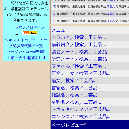
ト、質問などを記入できま
(
11
) 毎日新聞社「重要文化財」委員会事務局編,
工芸品
, 毎日新聞社, (
す。学術認証フェデレーシ
ョン（学認)参加機関から
(
12
) 毎日新聞社「重要文化財」委員会事務局編,
工芸品
, 毎日新聞社, (
利用できます。
(
13
) 毎日新聞社「重要文化財」委員会事務局編,
工芸品
, 毎日新聞社, (
→
シボレスログイン
メニュー
→
シラバス／検索／工芸品…
シボレス-トップメニュー
講義内容／検索／工芸品…
学認参加機関／一覧
講義ノート／検索／工芸品…
ページレビュー説明書
山形大学 学術認証-fed
研究ノート／検索／工芸品…
ファイル／検索／工芸品…
研究テーマ／検索／工芸品…
論文／検索／工芸品…
書籍名／検索／工芸品…
雑誌名／検索／工芸品…
材料名／検索／工芸品…
＞ウィキペディア／工芸品…
エンジニア／検索／工芸品…
※
ページレビュー