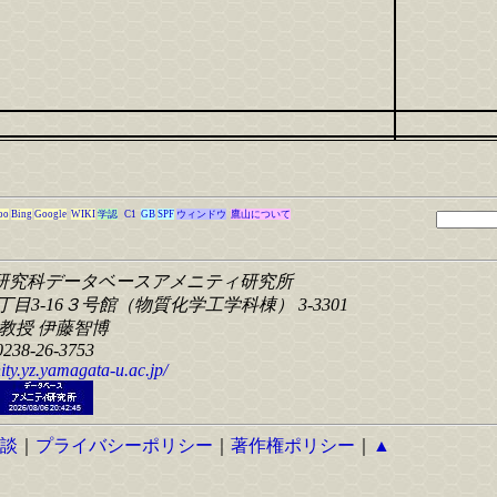
oo
Bing
Google
WIKI
学認
C1
GB
SPF
ウィンドウ
鷹山について
研究科
データベースアメニティ研究所
目3-16
３号館（物質化学工学科棟） 3-3301
教授 伊藤智博
0238-26-3753
ity.yz.yamagata-u.ac.jp/
談
｜
プライバシーポリシー
｜
著作権ポリシー
｜
▲