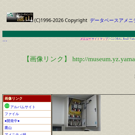
(C)1996-2026 Copyright
データベースアメニ
…
メニュー
サイトマップ
J-GLOBAL
ReaD
Yah
【画像リンク】 http://museum.yz.yamagat
画像リンク
アルバムサイト
ファイル
●開発中●
鷹山
アメニティ研