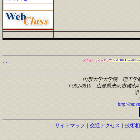
…
…
メニュー
サイトマップ
J-GLOBAL
ReaD
Yah
山形大学大学院 理工学
〒992-8510 山形県米沢市城南4丁
准
http://amen
サイトマップ
｜
交通アクセス
｜
技術相