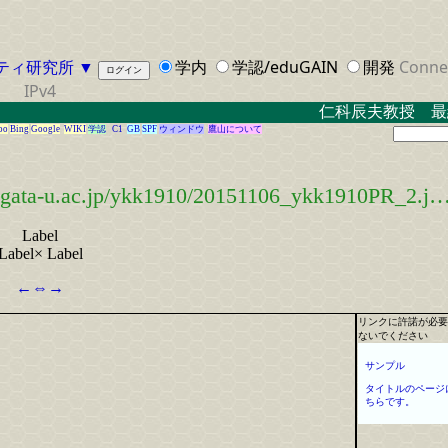
ティ研究所
▼
学内
学認/eduGAIN
開発
Conne
IPv4
仁科辰夫教授 最
oo
Bing
Google
WIKI
学認
C1
GB
SPF
ウィンドウ
鷹山について
a-u.ac.jp/ykk1910/20151106_ykk1910PR_2.j
Label
Label
×
Label
←
⇔
→
リンクに許諾が必要
ないでください
サンプル
タイトルのページ
ちらです。