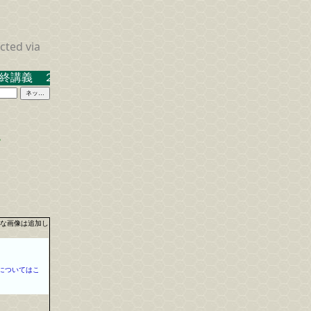
cted via
終講義 ２０２３．３．１７ 米沢キャンパス中示Ａ
…
な画像は追加し
についてはこ