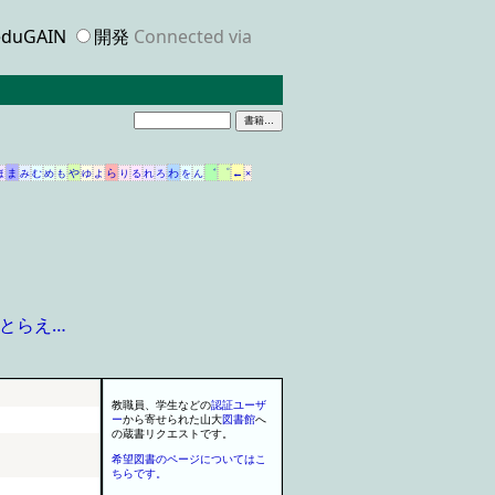
duGAIN
開発
Connected via
ま
や
ら
わ
゛
゜
←
ほ
み
む
め
も
ゆ
よ
り
る
れ
ろ
を
ん
×
でとらえ…
教職員
、
学生などの
認証
ユーザ
ー
から寄せられた山大
図書館
へ
の蔵書
リクエスト
で
す
。
希望図書のページについてはこ
ちらです。