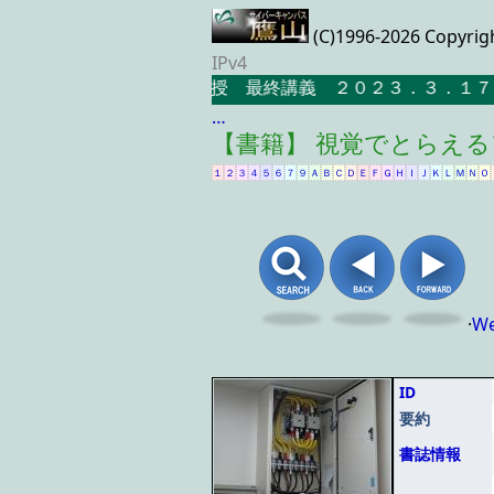
(C)1996-2026 Copyrig
IPv4
仁科辰夫教授 最終講義 ２０２３．３．１７ 
…
【書籍】 視覚でとらえ
１
２
３
４
５
６
７
９
Ａ
Ｂ
Ｃ
Ｄ
Ｅ
Ｆ
Ｇ
Ｈ
Ｉ
Ｊ
Ｋ
Ｌ
Ｍ
Ｎ
Ｏ
·
W
ID
要約
書誌情報