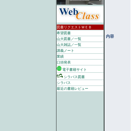
図書リクエストＷＥＢ
希望図書
内容
山大図書／一覧
山大雑誌／一覧
講義ノート
業績
口頭発表
電子書籍サイト
シラバス図書
シラバス
最近の書籍レビュー