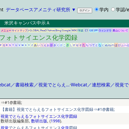
ht
データベースアメニティ研究所
▼
学内
学認/e
米沢キャンパス中示Ａ
メニュー
サイトマップ
J-GLOBAL
ReaD
Yahoo
Bing
Google
WIKI
学認
C1
GB
SPF
ウィンドウ
鷹山について
るフォトサイエンス化学図録
あ
か
さ
た
な
は
Ｐ
Ｑ
Ｒ
Ｓ
Ｔ
Ｕ
Ｖ
Ｗ
Ｘ
Ｙ
Ｚ
い
う
え
お
き
く
け
こ
し
す
せ
そ
ち
つ
て
と
に
ぬ
ね
の
ひ
ふ
へ
ebcat／書籍検索／視覚でとらえ…
·
Webcat／連想検索／視覚
⇒#1@書籍;
【書籍】視覚でとらえるフォトサイエンス化学図録⇒#1@書籍;
視覚でとらえるフォトサイエンス化学図録
数研出版編集部,
数研出版
, (
1998
).
視覚
でとらえる
フォトサイエンス
化学
図録