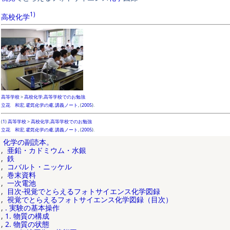
1)
高校
化学
高等学校
>
高校化学
,
高等学校でのお勉強
立花 和宏
,
電気化学の庵
,
講義ノート
, (
2005
).
(
1
)
高等学校
>
高校化学
,
高等学校でのお勉強
立花 和宏
,
電気化学の庵
,
講義ノート
, (
2005
).
化学の副読本。
,
亜鉛・カドミウム・水銀
,
鉄
,
コバルト・ニッケル
,
巻末資料
,
一次電池
,
目次-視覚でとらえるフォトサイエンス化学図録
,
視覚でとらえるフォトサイエンス化学図録（目次）
,
.
実験の基本操作
,
1.
物質の構成
,
2.
物質の状態