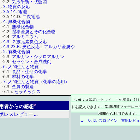
-2.2.
気液平衡・状態図
,
3.
物質の反応
,
3.5.14.
電池
-3.5.14.D.
二次電池
,
4.
無機化合物
-4.1.
無機化合物
-4.2.
遷移金属とその化合物
-4.4.
アルミニウム
,
4.3.
２族元素炎色反応
,
4.3.23.B.
炎色反応：アルカリ金属や
,
5.
有機化合物
-5.3.
アルカン・シクロアルカン
-5.9.
セッケン・合成洗剤
,
6.
人間生活と物質
-6.1.
食品・生命の化学
-6.3.
材料の化学
,
7.
人間生活と物質（化学の応用）
-7.3.
金属の製造
-7.15.
セラミックス
シボレス認証によって、この図書に対
※
用者からの感想
トを記入できます。学術認証フェデレーシ
ボレスレビュー…
機関から利用できます。
→ シボレスログイン
書籍レビ