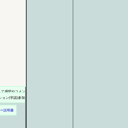
して感想やコメン
ョン(学認)参加
ュー説明書