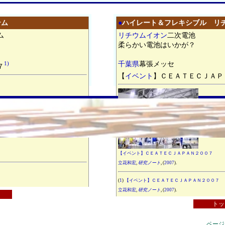
テム
●
ハイレート＆フレキシブル リ
ム
リチウム
イオン
二
次電池
柔らかい電池はいかが？
千葉県
幕張
メ
ッ
セ
1)
７
【
イベント
】
ＣＥＡＴＥＣＪＡＰ
【イベント】ＣＥＡＴＥＣＪＡＰＡＮ２００７
立花和宏
,
研究ノート
, (
2007
).
(
1
)
【イベント】ＣＥＡＴＥＣＪＡＰＡＮ２００７
立花和宏
,
研究ノート
, (
2007
).
トッ
ページ