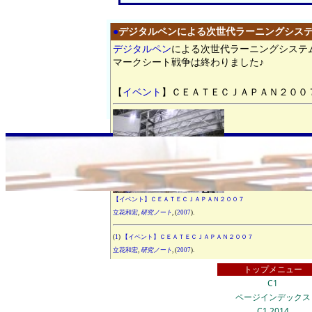
●
デジタルペンによる次世代ラーニングシス
デジタルペン
に
よる次世代
ラーニングシステ
マークシート
戦争は終わりました♪
【
イベント
】
ＣＥＡＴＥＣＪＡＰＡＮ
２００
【イベント】ＣＥＡＴＥＣＪＡＰＡＮ２００７
立花和宏
,
研究ノート
, (
2007
).
(
1
)
【イベント】ＣＥＡＴＥＣＪＡＰＡＮ２００７
立花和宏
,
研究ノート
, (
2007
).
トップメニュー
C1
ページインデックス
C1 2014