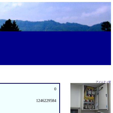
アメニティ研
0
1246229584