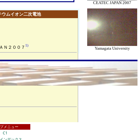
CEATEC JAPAN 2007
チウムイオン二次電池
1)
ＡＮ
２００７
Yamagata University
プメニュー
C1
インデックス