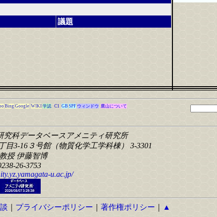
議題
oo
Bing
Google
WIKI
学認
C1
GB
SPF
ウィンドウ
鷹山について
研究科
データベースアメニティ研究所
目3-16
３号館（物質化学工学科棟） 3-3301
教授 伊藤智博
0238-26-3753
ity.yz.yamagata-u.ac.jp/
談
｜
プライバシーポリシー
｜
著作権ポリシー
｜
▲