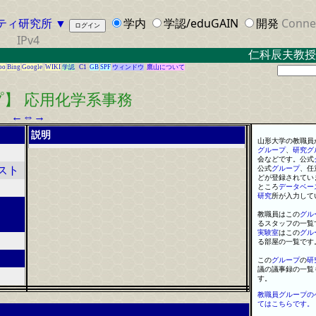
ティ研究所
▼
学内
学認/eduGAIN
開発
Conne
IPv4
仁科辰夫教授
oo
Bing
Google
WIKI
学認
C1
GB
SPF
ウィンドウ
鷹山について
】 応用化学系事務
←
⇔
→
説明
山形大学の教職員
グループ
、
研究
グ
会などです。公式
公式
グループ
、任
スト
どが登録されてい
ところ
データベー
研究
所が入力して
教職員はこの
グル
るスタッフの一覧
実験室
はこの
グル
る部屋の一覧です
この
グループ
の
研
議の議事録の一覧
す。
教職員グループの
てはこちらです。