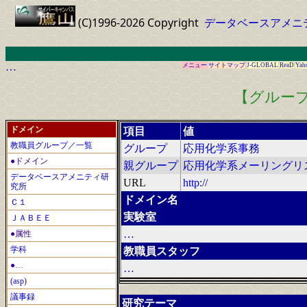
(C)1996-2026 Copyright
データベースアメニ
…
メニュー
サイトマップ
J-GLOBAL
ReaD
Yah
【グループ
ドメイン
項目
値
教職員グループ／一覧
グループ
応用化学系事務
●ドメイン
親グループ
応用化学系メーリングリ
データベースアメニティ研
URL
http://
究所
ドメイン名
Ｃ１
実験室
ＪＡＢＥＥ
…
●属性
学科
教職員スタッフ
●…
…
(asp)
議事録
研究テーマ