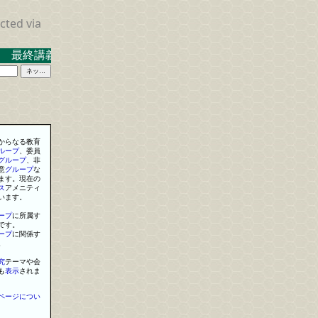
cted via
 最終講義 ２０２３．３．１７ 米沢キャンパス中示Ａ
からなる教育
ループ
、委員
グループ
、非
意
グループ
な
ます。現在の
ス
アメニティ
います。
ープ
に所属す
です。
ープ
に関係す
。
究
テーマや会
も
表示
されま
ページについ