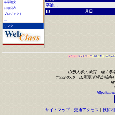
卒業論文
卒論…
口頭発表
ID
月日
プロジェクト
…
リンク
…
メニュー
サイトマップ
J-GLOBAL
ReaD
Yah
山形大学大学院 理工学
〒992-8510 山形県米沢市城南4丁
准
http://amen
サイトマップ
｜
交通アクセス
｜
技術相