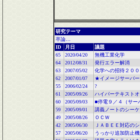
研究テーマ
卒論…
ID
月日
議題
65
2020/04/20
無機工業化学
64
2012/08/31
発行エラー解消
63
2007/05/02
化学への招待２００
62
2007/01/07
★イメージサーバー
55
2006/02/24
?
61
2005/09/26
ハイパーテキストオ
60
2005/09/03
■停電９／４（サー
59
2005/09/01
講義ノートのシーケ
49
2005/08/26
ＯＣＷ
42
2005/06/30
ＪＡＢＥＥ対応のシ
57
2005/06/20
うっかり追加防止機