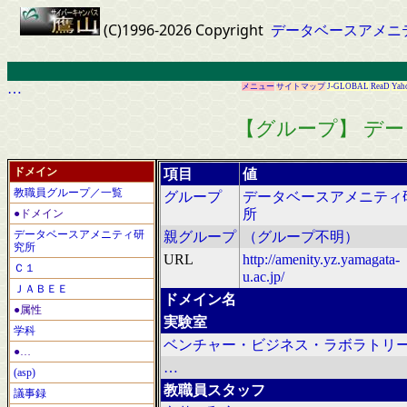
(C)1996-2026 Copyright
データベースアメニ
…
メニュー
サイトマップ
J-GLOBAL
ReaD
Yah
【グループ】 デ
ドメイン
項目
値
教職員グループ／一覧
グループ
データベースアメニティ
所
●ドメイン
データベースアメニティ研
親グループ
（グループ不明）
究所
URL
http://amenity.yz.yamagata-
Ｃ１
u.ac.jp/
ＪＡＢＥＥ
ドメイン名
●属性
実験室
学科
ベンチャー・ビジネス・ラボラトリ
●…
…
(asp)
教職員スタッフ
議事録