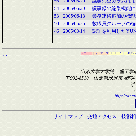
56
2005/06/20
議題の空カラムはま
54
2005/06/20
議事録の編集機能に
53
2005/06/18
業務連絡追加の機能
50
2005/05/26
教職員グループの編
46
2005/03/14
認証を利用したYU
…
メニュー
サイトマップ
J-GLOBAL
ReaD
Yah
山形大学大学院 理工学
〒992-8510 山形県米沢市城南4丁
准
http://amen
サイトマップ
｜
交通アクセス
｜
技術相