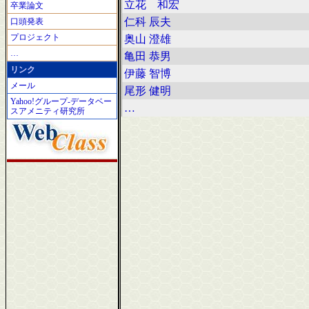
立花 和宏
卒業論文
仁科 辰夫
口頭発表
プロジェクト
奥山 澄雄
…
亀田 恭男
リンク
伊藤 智博
メール
尾形 健明
Yahoo!グループ-データベー
…
スアメニティ研究所