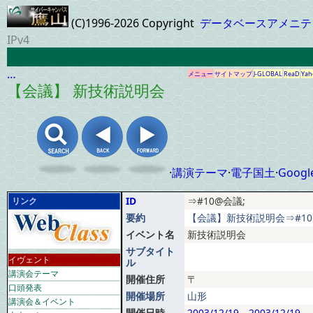
(C)1996-2026 Copyright
データベースアメニテ
IPv4
…
メニュー
サイトマップ
J-GLOBAL
ReaD
Yah
【会議】 新技術説明会
·
講演テーマ
·
電子国土
·
Googl
ID
⇒#10@会議;
リンク
要約
【会議】新技術説明会⇒#10
イベント名
新技術説明会
サブタイト
イヴェント
ル
講演会テーマ
開催住所
〒
口頭発表
開催場所
山形
講演会＆イベント
開催日時
2003/12/19
～
2003/12/19