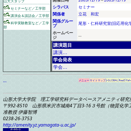
山大スタッフ
シラバス
セミナー
セミナーなど／工学部
関係者
立花 和宏
講演会＆談話会／工学部
関係グルー
科学実験教室など／工学
尾形・仁科研究室(旧応用化学
プ
部
ホームペー
…
ジ
講演題目
講演…
学会発表
学会…
…
メニュー
サイトマップ
J-GLOBAL
ReaD
Yah
山形大学大学院 理工学研究科
データベースアメニティ研究
〒992-8510 山形県米沢市城南4丁目3-16
３号館（物質化学工学
准教授 伊藤智博
0238-26-3753
http://amenity.yz.yamagata-u.ac.jp/