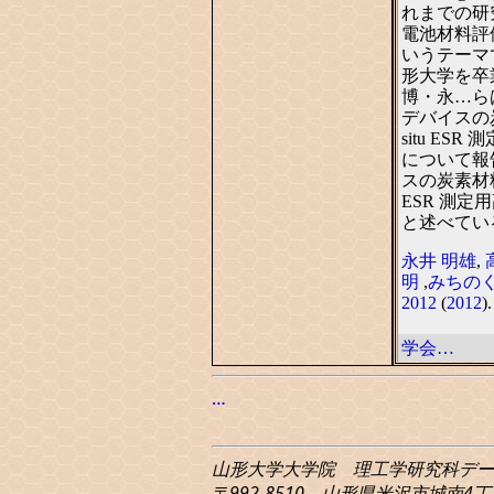
れまでの研究を
電池材料評
いうテーマ
形大学を卒業
博・永…ら
デバイスの
situ E
について報
スの炭素材料
ESR 測
と述べている
永井
明雄
,
明
,
みちの
2012
(
2012
).
学会…
…
山形大学大学院 理工学研究科
デー
〒992-8510 山形県米沢市城南4丁目