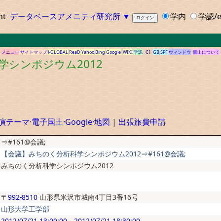
ht
データベースアメニティ研究所
▼
学内
学認/e
メニュー
サイトマップ
J-GLOBAL
ReaD
Yahoo
Bing
Google
WIKI
学認
C1
GB
SPF
ウィンドウ
鷹山について
学シンポジウム2012
演テーマ
·
電子国土
·
Google
·
地図
|
出張旅費申請
⇒#161@会議;
【会議】みちのく分析科学シンポジウム2012⇒#161@会議;
みちのく分析科学シンポジウム2012
〒
992-8510
山形県米沢市城南4丁目3番16号
山形大学工学部
2012/07/21 13:00:00
～
2012/07/21 18:30:00