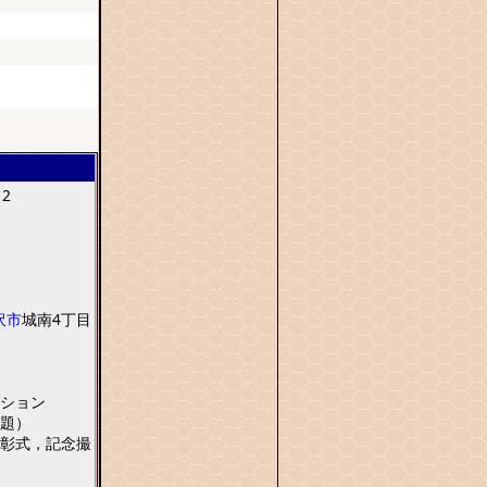
12
沢市
城南
4
丁目
ション
題
）
彰式
，
記念撮