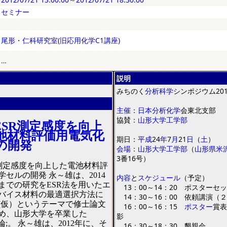
セミナー
尾形・仁科研究室(旧応用化学C1講座)
…
説明
みちのく
分析
科学
シンポジウム
20
主催
：
日本
分析
化学
会東北支部
協賛
：
山形大学
工学部
tu ESR測定感度を向上
池材料評価用電気化
期日
：
平成
24
年
7
月
21
日
（
土
）
の開発
会場
：
山形大学工学部
（
山形県
米
3
番
16
号
）
 ESR測定感度を向上した電池材料評
セルの開発 永～雄は、2014
内容
と
スケジュール
（
予定
）
までの研究をESR法を用いたエ
13
：
00
～
14
：
20
ポスターセ
ッ
バイス材料の最適選択方法に
14
：
30
～
16
：
00
依頼講演
（
２
(仮）というテーマで修士論文
16
：
00
～
16
：
15
ポスター
賞表
め、山形大学を卒業した
影
卒論;。 永～雄は、2012年に、そ
16
：
30
～
18
：
30
懇親会