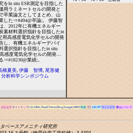
In situ ESR測定を目指した
価用ラミネートセルの開発と
で卒業論文としてまとめ、山
した⇒#494@卒論;。 伊藤智
は、2012年に有機エネルギー
炭素材料選択指針を目指したin
SR 測定用高感度電気化学セルの開発
告し、有機エネルギーデバイ
選択指針を目指したin situ
定用高感度電気化学セルの開発…
⇒#18230@業績;。
高橋夏美
,
伊藤 智博
,
尾形健
く分析科学シンポジウム
メニュー
サイトマップ
J-GLOBAL
ReaD
Yahoo
Bing
Google
WIKI
学認
C1
GB
SPF
ウィンドウ
鷹山について
タベースアメニティ研究所
3-16
３号館（物質化学工学科棟） 3-3301