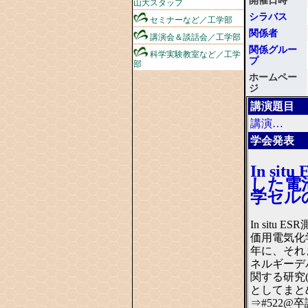
山大スタッフ
シラバス
セミナーなど／工学部
関係者
講演会＆談話会／工学部
関係グルー
科学実験教室など／工学
プ
部
ホームペー
ジ
講演題目
講演…
学会発表
In si
した電
学セル
In situ
価用電気化学
年に、それ
ネルギーデ
関する研究
としてまと
⇒#522@