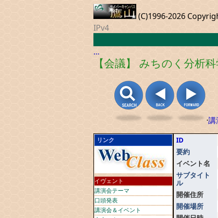
(C)1996-2026 Copyrig
IPv4
…
【会議】 みちのく分析科
·
講
ID
リンク
要約
イベント名
サブタイト
イヴェント
ル
講演会テーマ
開催住所
口頭発表
開催場所
講演会＆イベント
開催日時