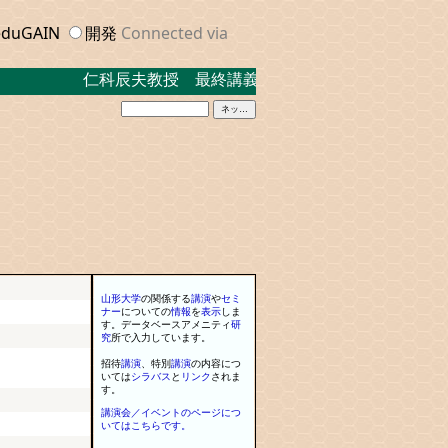
duGAIN
開発
Connected via
仁科辰夫教授 最終講義 ２０２３．３．１７ 米
山形大学
の関係する
講演
や
セミ
ナー
に
ついての
情報
を
表示
しま
す
。
データベースアメニティ
研
究
所で入力しています
。
招待
講演
、
特別
講演
の内容につ
いては
シラバス
と
リンク
されま
す
。
講演会／イベントのページにつ
いてはこちらです。