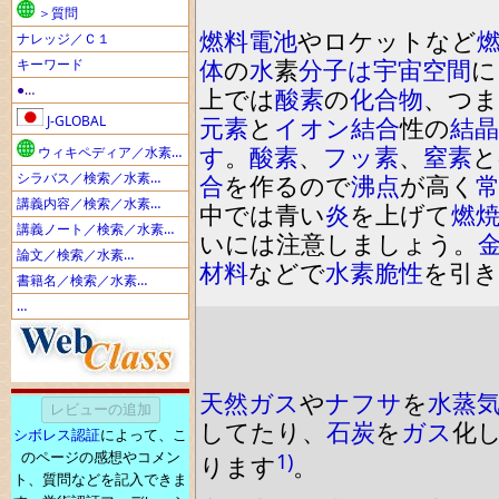
＞質問
燃料電池
や
ロケ
ッ
ト
など
ナレッジ／Ｃ１
体
の
水
素
分子
は
宇宙
空間
に
キーワード
●…
上では
酸素
の
化合物
、
つま
J-GLOBAL
元素
と
イオン結合
性の
結晶
す
。
酸素
、
フッ素
、
窒素
と
ウィキペディア／水素…
シラバス／検索／水素…
合
を
作るので
沸点
が高く
講義内容／検索／水素…
中では青い
炎
を
上げて
燃
講義ノート／検索／水素…
いには注意しましょう
。
論文／検索／水素…
材料
などで
水素脆性
を
引
書籍名／検索／水素…
…
天然ガス
や
ナフサ
を
水蒸
してたり
、
石炭
を
ガス
化
シボレス認証
によって、こ
のページの感想やコメン
1)
ります
。
ト、質問などを記入できま