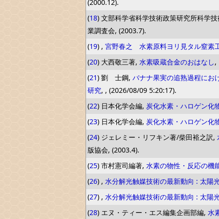
(2000.12).
(
18
) 文部科学省科学技術政策研究所科学
業調査会, (2003.7).
(
19
) ,
宮野春之 水素原料ヨリ見タル窒素
(
20
) 大西敬三著,
水素吸蔵合金のおはなし
,
(
21
) 劉 士鋼,
バナナ果実の追熟過程におけ
研究
, , (2026/08/09 5:20:17).
(
22
) 日本化学会編,
炭化水素・ハロゲン化
(
23
) 日本化学会編,
炭化水素・ハロゲン化
(
24
) ジェレミー・リフキン著/柴田裕之訳,
版協会, (2003.4).
(
25
) 市村憲司編著,
水素の物性・反応の機
(
26
) ,
水分解光触媒技術の最新動向 : 太陽
(
27
) ,
水分解光触媒技術の最新動向 : 太陽
(
28
) エヌ・ティー・エス編集企画部編,
水