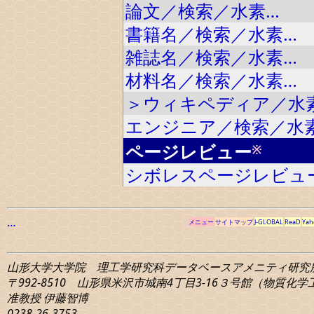
論文／検索／水素…
書籍名／検索／水素…
雑誌名／検索／水素…
材料名／検索／水素…
＞ウィキペディア／水
エンジニア／検索／水
ページレビュー
※
シボレスページレビュ
…
メニュー
サイトマップ
J-GLOBAL
ReaD
Yah
山形大学大学院 理工学研究科
データベースアメニティ研究
〒992-8510 山形県米沢市城南4丁目3-16
３号館（物質化学工学
准教授 伊藤智博
0238-26-3753