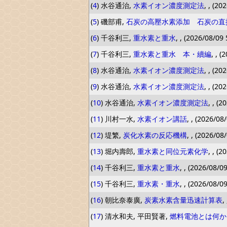
(
4
) 水谷通治,
水素イオン濃度測定法
, , (20
(
5
) 磯部甫,
石炭の高壓水素添加 石炭の直
(
6
) 千谷利三,
重水素と重水
, , (2026/08/09 
(
7
) 千谷利三,
重水素と重水 本・續編
, , (
(
8
) 水谷通治,
水素イオン濃度測定法
, , (20
(
9
) 水谷通治,
水素イオン濃度測定法
, , (20
(
10
) 水谷通治,
水素イオン濃度測定法
, , (2
(
11
) 川村一水,
水素イオン講話
, , (2026/08
(
12
) 堤繁,
炭化水素の反応機構
, , (2026/08
(
13
) 堀内壽郎,
重水素と同位元素化学
, , (2
(
14
) 千谷利三,
重水素と重水
, , (2026/08/09
(
15
) 千谷利三,
重水素・重水
, , (2026/08/09
(
16
) 朝比奈泰廣,
炭素水素含量迅速計算表
,
(
17
) 清水和夫, 平田賢著,
燃料電池とは何か