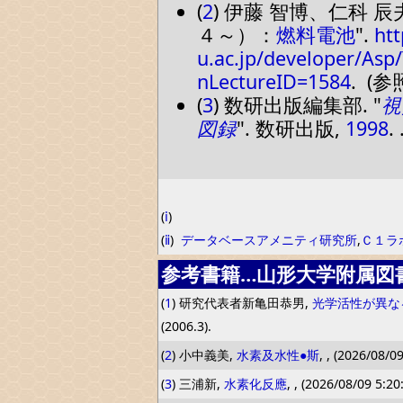
(
2
) 伊藤 智博、仁科 辰
４～）：
燃料電池
.
htt
u.ac.jp/developer/Asp
nLectureID=1584
. (参
(
3
) 数研出版編集部.
視
図録
. 数研出版,
1998
. 
(
ⅰ
)
(
ⅱ
)
データベースアメニティ研究所
,
Ｃ１ラ
参考書籍…山形大学附属図
(
1
) 研究代表者新亀田恭男,
光学活性が異な
(2006.3).
(
2
) 小中義美,
水素及水性●斯
, , (2026/08/09
(
3
) 三浦新,
水素化反應
, , (2026/08/09 5:20