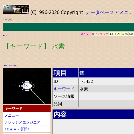
(C)1996-2026 Copyright
データベースアメニテ
IPv4
…
メニュー
サイトマップ
J-GLOBAL
ReaD
Yah
【キーワード】 水素
←
⇔
→
項目
値
ID
⇒#432
キーワード
水素
ソース情報
品詞
キーワード
内容
メニュー
ナレッジ／エンジニア
♪Ｑ＆Ａ－質問♪