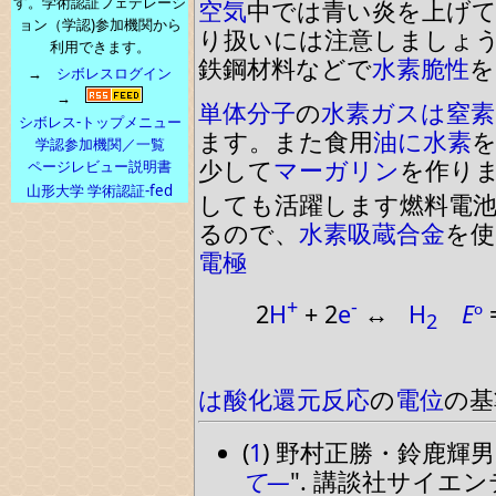
す。学術認証フェデレーシ
空気
中では青い炎
を
上げ
ョン（学認)参加機関から
り扱いには注意しましょ
利用できます。
鉄鋼材料などで
水素
脆性
を
→
シボレスログイン
→
単体
分子
の
水素
ガス
は
窒素
シボレス-トップメニュー
ます
。
また食用
油
に
水素
学認参加機関／一覧
少して
マーガリン
を
作り
ページレビュー説明書
山形大学 学術認証-fed
しても活躍します
燃料電
るので
、
水素吸蔵合金
を
使
電極
+
-
2
H
+ 2
e
↔
H
E
º
2
は
酸化
還元
反応
の
電位
の基
(
1
) 野村正勝・鈴鹿輝男
て―
. 講談社サイエ