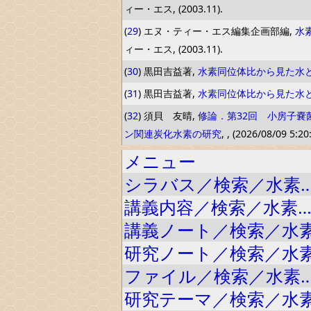
ィー・エス, (2003.11).
(
29
) エヌ・ティー・エス編集企画部編,
水
ィー・エス, (2003.11).
(
30
) 黒田吉益著,
水素同位体比から見た水
(
31
) 黒田吉益著,
水素同位体比から見た水
(
32
) 須貝 友晴,
修論．第32回 小房子嚢
ン関連炭化水素の研究
, , (2026/08/09 5:20
メニュー
シラバス／検索／水素
講義内容／検索／水素
講義ノート／検索／水
研究ノート／検索／水
ファイル／検索／水素
研究テーマ／検索／水