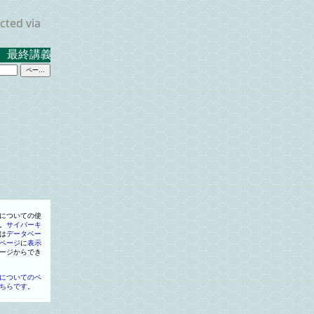
cted via
 最終講義 ２０２３．３．１７ 米沢キャンパス中示Ａ
についての使
。
サイバーキ
は
データベー
ページ
に
表示
ージ
からでき
についてのペ
ちらです。