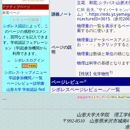
立花 和宏
,
シラバス-山形大
アクティブページ
仁科 辰夫.
サイバーキャン
新着ページ
講義ノート
ム）
.
https://edu.yz.yamag
nLectureID=3015
. (参照
200
物理量
の
一
覧
を
表示
する
ペー
シボレス認証
によって、こ
索
するのに使います
。
のページの感想やコメン
ト、質問などを記入できま
物理量
は
データベースアメニ
す。学術認証フェデレーシ
お
・
・
・
」
を
クリ
ッ
ク
すると
ページの説
ョン（学認)参加機関から
明
利用できます。
物理量
は数値と
単位
の積にな
→
シボレスログイン
物理
は
科学
の基礎となります
→
シボレス-トップメニュー
1)
【
性状
】
化学
物性
学認参加機関／一覧
※
ページレビュー
ページレビュー説明書
シボレスページレビュー…／一覧
山形大学 学術認証-fed
…
メニュー
サイトマップ
J-GLOBAL
ReaD
Yah
山形大学大学院 理工学
〒992-8510 山形県米沢市城南4丁
准