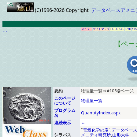
(C)1996-2026 Copyright
データベースアメニ
…
メニュー
サイトマップ
J-GLOBAL
ReaD
Yah
【ペー
要約
物理量一覧⇒#105@ページ;
このページ
物理量一覧
について
プログラム
QuantityIndex.aspx
名
連続表示
⇔
電気化学の庵
,
データベー
シラバス
メニティ研究所
,
山形大学