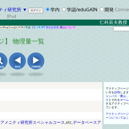
ティ研究所
▼
学内
学認/eduGAIN
開発
Conne
IPv4
仁科辰夫教授
oo
Bing
Google
WIKI
学認
C1
GB
SPF
ウィンドウ
鷹山について
ジ】 物理量一覧
アクティブページ
い方
を
説明
します
ャンパス
「
鷹山
」
ス
と
それ
を
ホーム
する
アクティブペ
ています
。
アクティブページ
ージについてはこ
スアメニティ研究所スペシャルコース
,etc,
データベースア