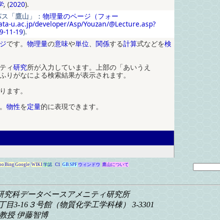
学
, (
2020
).
パス「鷹山」：
物理量のページ（フォー
ata-u.ac.jp/developer/Asp/Youzan/@Lecture.asp?
9-11-19
).
ジ
で
す
。
物理量
の
意味
や
単位
、
関係
する
計算
式など
を
検
ティ
研究
所が入力しています
。
上部の
「
あいうえ
ふりがなによる検索結果が表示されます
。
ります
。
。
物性
を
定量
的に表現できます
。
oo
Bing
Google
WIKI
学認
C1
GB
SPF
ウィンドウ
鷹山について
研究科
データベースアメニティ研究所
目3-16
３号館（物質化学工学科棟） 3-3301
教授 伊藤智博