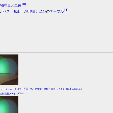
10)
,
物理量
と
単位
11)
ンパス
「
鷹山
」
,
物理量
と
単位
の
テーブル
>
ＪＩＳ．Ｚ―その他（容器・色・物理量・単位・管理）
,
ＪＩＳ（日本工業規格）
の庵
,
講義ノート
, (
2005
).