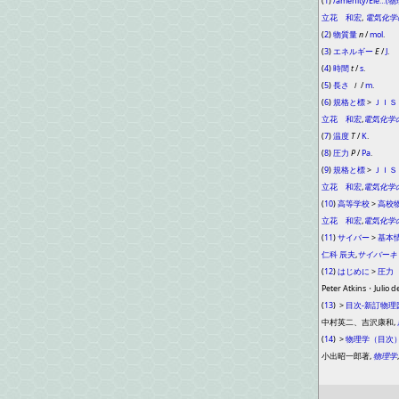
(
1
)
/amenity/Ele…
立花 和宏
,
電気化学
(
2
)
物質量
n
/
mol
.
(
3
)
エネルギー
E
/
J
.
(
4
)
時間
t
/
s
.
(
5
)
長さ
ｌ
/
m
.
(
6
)
規格と標
>
ＪＩＳ
立花 和宏
,
電気化学
(
7
)
温度
T
/
K
.
(
8
)
圧力
P
/
Pa
.
(
9
)
規格と標
>
ＪＩＳ
立花 和宏
,
電気化学
(
10
)
高等学校
>
高校
立花 和宏
,
電気化学
(
11
)
サイバー
>
基本
仁科 辰夫
,
サイバーキ
(
12
)
はじめに
>
圧力
Peter Atkins・Ju
(
13
)
>
目次-新訂物理
中村英二、吉沢康和,
(
14
)
>
物理学（目次
小出昭一郎著,
物理学