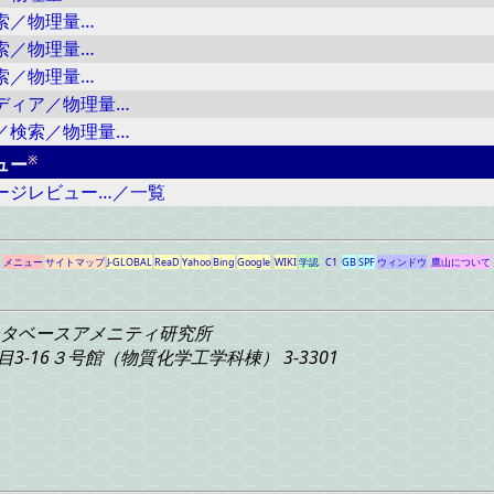
索／物理量…
索／物理量…
索／物理量…
ディア／物理量…
／検索／物理量…
※
ュー
ージレビュー…／一覧
メニュー
サイトマップ
J-GLOBAL
ReaD
Yahoo
Bing
Google
WIKI
学認
C1
GB
SPF
ウィンドウ
鷹山について
タベースアメニティ研究所
3-16
３号館（物質化学工学科棟） 3-3301