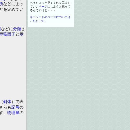
所
などによっ
もうちょっと見てくれ
を
工夫し
ていい
ページ
にしようと思って
ど
を
定めてい
るんですけど
・
・
・
キーワードのページについては
こちらです。
値
などに
分類
さ
示強因子
と
示
（
斜体
）
で表
さらも
記号
の
す
。
物理量
の