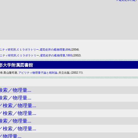
ニティ研究所
,
Ｃ１ラボラトリー
,
電気化学の庵
,
物理量
,
694
,(2004).
ニティ研究所
,
Ｃ１ラボラトリー
,
電気化学の庵
,
物理量
,
1893
,(2002).
形大学附属図書館
隆幸,青山隆司著,
アビリティ物理量子論と相対論
, 共立出版, (2002.11).
検索／物理量…
検索／物理量…
／検索／物理量…
／検索／物理量…
検索／物理量…
／検索／物理量…
／物理量…