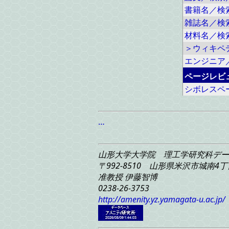
書籍名／検
雑誌名／検
材料名／検
＞ウィキペ
エンジニア
ページレビ
シボレスペ
…
山形大学大学院 理工学研究科
デー
〒992-8510 山形県米沢市城南4丁目
准教授 伊藤智博
0238-26-3753
http://amenity.yz.yamagata-u.ac.jp/