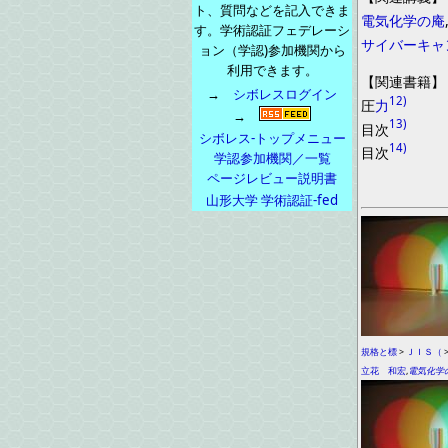
ト、質問などを記入できま
電気化学の庵
す。学術認証フェデレーシ
サイバーキャ
ョン（学認)参加機関から
利用できます。
【
関連書籍
】
→
シボレスログイン
12)
圧
力
→
13)
目次
シボレス-トップメニュー
14)
目次
学認参加機関／一覧
ページレビュー説明書
山形大学 学術認証-fed
規格と標
>
ＪＩＳ（
立花 和宏
,
電気化学