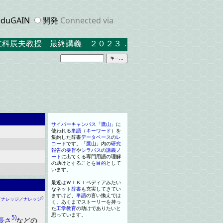
duGAIN
開発
Connected via
辰夫教授 最終講義 ２０２３．３．１７ 米沢キャンパス中
サイバーキャンパス
「
鷹山
」
に
使われる
単語
（
キーワード
）
を
集約した辞書
データベース
の
レ
コード
です
。
「
鷹山
」
内の
研究
報告
の
要旨
や
シラバス
の
講義
ノ
ート
に出てくる専門用語の理解
の助けとすること
を
目的
として
います
。
最近はＷＩＫＩ
ペディア
みたい
な
ネ
ッ
ト
辞書
も充実してきてい
ますけど
、
単語
の
言い換えでは
ⅰ
)
／
ナレッジ
／
ナレッジ
く
、
あくまで
ストーリー
を
持っ
た
工学
教育
の助けでありたいと
思っています
。
5)
長さ
などの