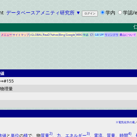
ht
データベースアメニティ研究所
▼
学内
学認/e
仁科
メニュー
サイトマップ
J-GLOBAL
ReaD
Yahoo
Bing
Google
WIKI
学認
C1
GB
SPF
ウィンドウ
鷹山について
値
⇒#155
物理量
※
電気化学の庵
2)
3)
4)
数値
と
単位
の
積
で
、
物
質量
、
力
、
エネルギー
、
電流
、
質量
、
時間
、