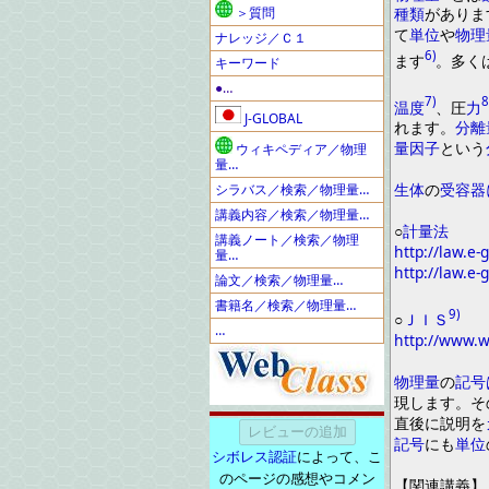
＞質問
種類
がありま
て
単位
や
物理
ナレッジ／Ｃ１
6)
ます
。
多く
キーワード
●…
7)
8
温度
、
圧
力
J-GLOBAL
れます
。
分離
量因子
と
いう
ウィキペディア／物理
量…
生体
の
受容器
シラバス／検索／物理量…
講義内容／検索／物理量…
○
計量法
講義ノート／検索／物理
http://law.e-
量…
http://law.e-
論文／検索／物理量…
書籍名／検索／物理量…
9)
○
ＪＩＳ
…
http://www.
物理量
の
記号
現します
。
そ
直後に説明
を
記号
にも
単位
シボレス認証
によって、こ
のページの感想やコメン
【
関連講義
】