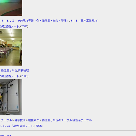
>
ＪＩＳ．Ｚ―その他（容器・色・物理量・単位・管理）
,
ＪＩＳ（日本工業規格）
の庵
,
講義ノート
, (
2005
).
>
物理量と単位
,
高校物理
の庵
,
講義ノート
, (
2005
).
>
テーブル
>
科学技術
>
物性系テ
>
物理量と単位のテーブル
,
物性系テーブル
ャンパス「鷹山
,
講義ノート
, (
2008
).