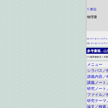
1.単位
物理量
(
ⅰ
)
データベースアメ
(
ⅱ
)
データベースアメ
参考書籍…山
(
1
) 飯島徹穂,佐々木
メニュー
シラバス／
講義内容／
講義ノート
研究ノート
ファイル／
研究テーマ
論文／検索