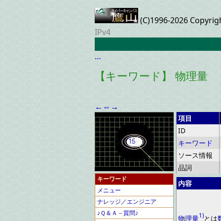
(C)1996-2026 Copyrig
IPv4
…
【キーワード】 物理量
←
⇔
→
項目
ID
キーワード
ソース情報
品詞
キーワード
内容
メニュー
ナレッジ／エンジニア
♪Ｑ＆Ａ－質問♪
1)
物理量
とは