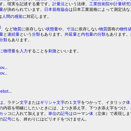
す
。
現実
を
記述する量です
。
計量法
という法律
、
工業技術院
や
計量研究
量
が決められています
。
日本規格協会
は日本工業規格によって測定法な
は
人間
の
感覚
に対応します
。
)
、
など
物質
に依存しない
状態量
や
、
寸法
に依存しない
物質
固有の
物性
量
と
連続量
という
分類
もあります
。
外延量
と
内包量
の
分類
もあります
。
分類
もあります
。
に
物理量
を
入力
すること
を
刺激
といいます
。
gov…
gov…
webst…
は
、
ラテン
文字
または
ギリシャ文字
の
１
文字
を
つかって
、
イタリ
ッ
ク
体
の内容
を
明確にしたいときには
、
上つき添え字
、
下つき添え字
を
つけ
、
カ
ッ
コ
に入れて加えます
。
単位
の
記号
は
ローマン
体
（
立体
）
で表現しま
の
記号
にも
、
終わりには
ピリオド
を
つけません
。