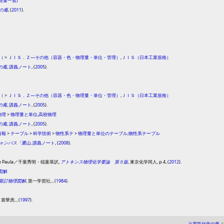
(物理量一覧)
の庵
, (
2011
).
（
>
ＪＩＳ．Ｚ―その他（容器・色・物理量・単位・管理）
,
ＪＩＳ（日本工業規格）
の庵
,
講義ノート
, (
2005
).
（
>
ＪＩＳ．Ｚ―その他（容器・色・物理量・単位・管理）
,
ＪＩＳ（日本工業規格）
の庵
,
講義ノート
, (
2005
).
物理
>
物理量と単位
,
高校物理
の庵
,
講義ノート
, (
2005
).
情報
>
テーブル
>
科学技術
>
物性系テ
>
物理量と単位のテーブル
,
物性系テーブル
ャンパス「鷹山
,
講義ノート
, (
2008
).
lio de Paula／千葉秀明・稲葉章訳,
アトキンス物理化学要論 第５版
, 東京化学同人, p.4, (
2012
).
図解
新訂物理図解
, 第一学習社, , (
1984
).
）
, 裳華房, , (
1997
).
※
電気化学の庵
／