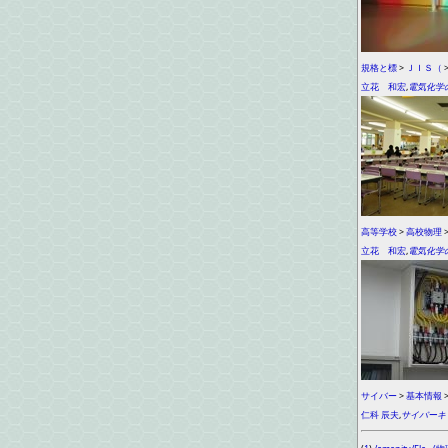
規格と標
>
ＪＩＳ（
立花 和宏
,
電気化学
高等学校
>
高校物理
立花 和宏
,
電気化学
サイバー
>
基本情報
仁科 辰夫
,
サイバーキ