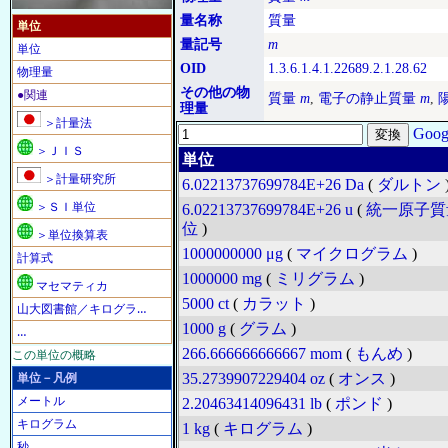
量名称
質量
単位
量記号
m
単位
OID
1.3.6.1.4.1.22689.2.1.28.62
物理量
その他の物
●関連
質量
m
,
電子の静止質量
m
,
理量
＞計量法
Goog
＞ＪＩＳ
単位
＞計量研究所
6.02213737699784E+26
Da
(
ダルトン
＞ＳＩ単位
6.02213737699784E+26
u
(
統一原子質
位
)
＞単位換算表
1000000000
μg
(
マイクログラム
)
計算式
1000000
mg
(
ミリグラム
)
マセマティカ
5000
ct
(
カラット
)
山大図書館／キログラ…
1000
g
(
グラム
)
…
266.666666666667
mom
(
もんめ
)
この単位の概略
単位－凡例
35.2739907229404
oz
(
オンス
)
メートル
2.20463414096431
lb
(
ポンド
)
キログラム
1
kg
(
キログラム
)
秒