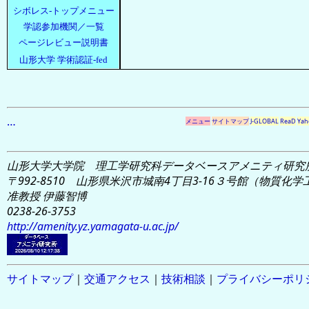
シボレス-トップメニュー
学認参加機関／一覧
ページレビュー説明書
山形大学 学術認証-fed
…
メニュー
サイトマップ
J-GLOBAL
ReaD
Yah
山形大学大学院 理工学研究科
データベースアメニティ研究
〒992-8510 山形県米沢市城南4丁目3-16
３号館（物質化学工学
准教授 伊藤智博
0238-26-3753
http://amenity.yz.yamagata-u.ac.jp/
サイトマップ
｜
交通アクセス
｜
技術相談
｜
プライバシーポリ