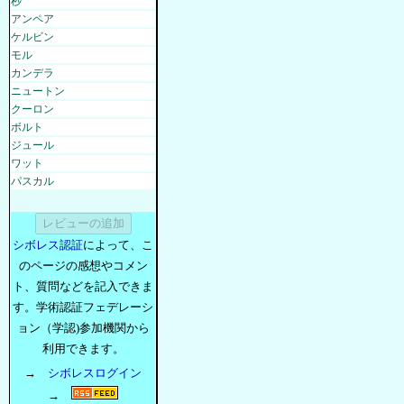
秒
アンペア
ケルビン
モル
カンデラ
ニュートン
クーロン
ボルト
ジュール
ワット
パスカル
シボレス認証
によって、こ
のページの感想やコメン
ト、質問などを記入できま
す。学術認証フェデレーシ
ョン（学認)参加機関から
利用できます。
→
シボレスログイン
→