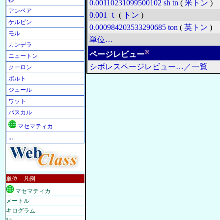
0.00110231099500102
sh tn
(
米トン
)
アンペア
0.001
ｔ
(
トン
)
ケルビン
0.000984203533290685
ton
(
英トン
)
モル
単位…
カンデラ
※
ページレビュー
ニュートン
シボレスページレビュー…／一覧
クーロン
ボルト
ジュール
ワット
パスカル
マセマティカ
…
単位－凡例
マセマティカ
メートル
キログラム