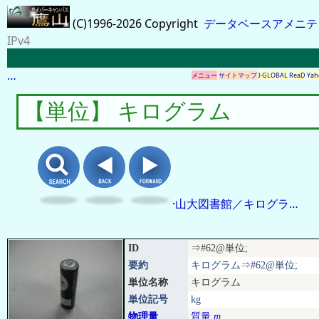
(C)1996-2026 Copyright
データベースアメニテ
IPv4
…
メニュー
サイトマップ
J-GLOBAL
ReaD
Yah
【単位】 キログラム
·
山大図書館／キログラ…
ID
⇒#62@単位;
要約
キログラム⇒#62@単位;
単位名称
キログラム
単位記号
kg
物理量
質量
m