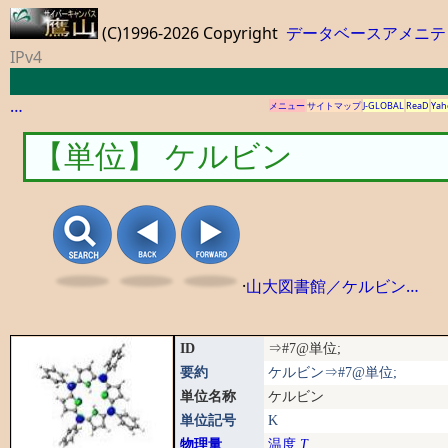
(C)1996-2026 Copyright
データベースアメニテ
IPv4
…
メニュー
サイトマップ
J-GLOBAL
ReaD
Yah
【単位】 ケルビン
·
山大図書館／ケルビン…
ID
⇒#7@単位;
要約
ケルビン⇒#7@単位;
単位名称
ケルビン
単位記号
K
物理量
温度
T