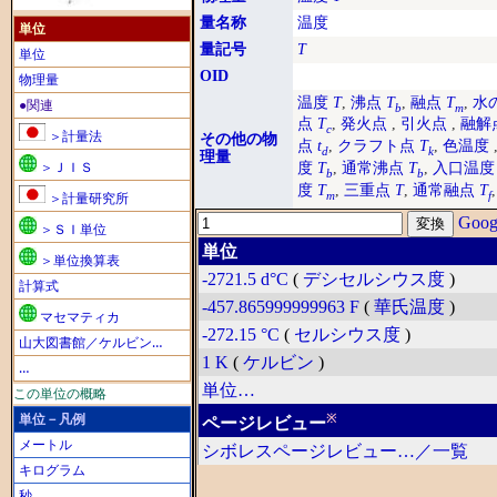
量名称
温度
単位
量記号
T
単位
OID
物理量
温度
T
,
沸点
T
,
融点
T
,
水
●関連
b
m
点
T
,
発火点
,
引火点
,
融解
c
＞計量法
その他の物
点
t
,
クラフト点
T
,
色温度
d
k
理量
＞ＪＩＳ
度
T
,
通常沸点
T
,
入口温度
b
b
度
T
,
三重点
T
,
通常融点
T
m
f
＞計量研究所
Goog
＞ＳＩ単位
単位
＞単位換算表
-2721.5
d°C
(
デシセルシウス度
)
計算式
-457.865999999963
F
(
華氏温度
)
マセマティカ
-272.15
°C
(
セルシウス度
)
山大図書館／ケルビン…
1
K
(
ケルビン
)
…
単位…
この単位の概略
単位－凡例
※
ページレビュー
メートル
シボレスページレビュー…／一覧
キログラム
秒