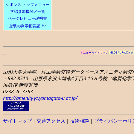
シボレス-トップメニュー
学認参加機関／一覧
ページレビュー説明書
山形大学 学術認証-fed
…
メニュー
サイトマップ
J-GLOBAL
ReaD
Yah
山形大学大学院 理工学研究科
データベースアメニティ研究
〒992-8510 山形県米沢市城南4丁目3-16
３号館（物質化学工学
准教授 伊藤智博
0238-26-3753
http://amenity.yz.yamagata-u.ac.jp/
サイトマップ
｜
交通アクセス
｜
技術相談
｜
プライバシーポリ