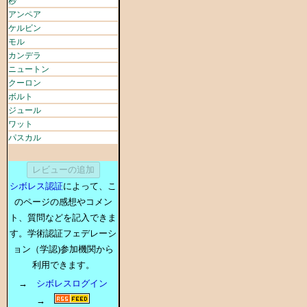
秒
アンペア
ケルビン
モル
カンデラ
ニュートン
クーロン
ボルト
ジュール
ワット
パスカル
シボレス認証
によって、こ
のページの感想やコメン
ト、質問などを記入できま
す。学術認証フェデレーシ
ョン（学認)参加機関から
利用できます。
→
シボレスログイン
→