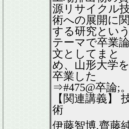
源リサイクル
術への展開に
する研究とい
テーマで卒業
文としてまと
め、山形大学
卒業した
⇒#475@卒論;
【関連講義】 
術
伊藤智博,齊藤