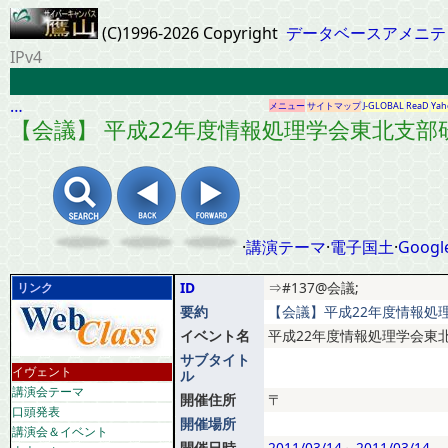
(C)1996-2026 Copyright
データベースアメニテ
IPv4
…
メニュー
サイトマップ
J-GLOBAL
ReaD
Yah
【会議】 平成22年度情報処理学会東北支部
·
講演テーマ
·
電子国土
·
Googl
ID
⇒#137@会議;
リンク
要約
【会議】平成22年度情報処理
イベント名
平成22年度情報処理学会東
サブタイト
イヴェント
ル
講演会テーマ
開催住所
〒
口頭発表
開催場所
講演会＆イベント
開催日時
2011/03/14
～
2011/03/14