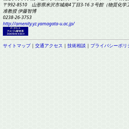
〒992-8510 山形県米沢市城南4丁目3-16
３号館（物質化学工学
准教授 伊藤智博
0238-26-3753
http://amenity.yz.yamagata-u.ac.jp/
サイトマップ
｜
交通アクセス
｜
技術相談
｜
プライバシーポリ