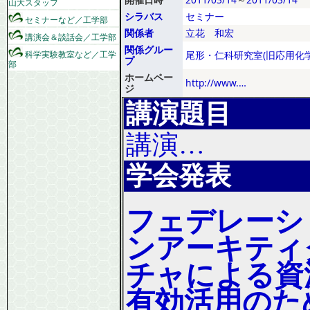
山大スタッフ
シラバス
セミナー
セミナーなど／工学部
関係者
立花 和宏
講演会＆談話会／工学部
関係グルー
科学実験教室など／工学
尾形・仁科研究室(旧応用化学
プ
部
ホームペー
http://www.…
ジ
講演題目
講演…
学会発表
フェデレーシ
ンアーキティ
チャによる資
有効活用のた