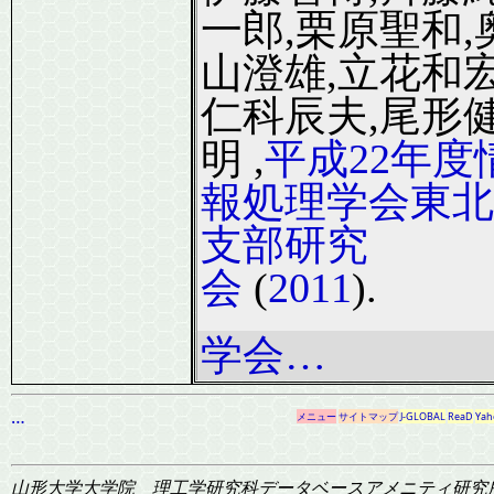
一郎,栗原聖和,
山澄雄,立花和宏
仁科辰夫,尾形
明 ,
平成22年度
報処理学会東北
支部研究
会
(
2011
).
学会…
…
メニュー
サイトマップ
J-GLOBAL
ReaD
Yah
山形大学大学院 理工学研究科
データベースアメニティ研究