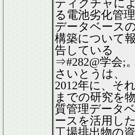
ティクチャに
る電池劣化管
データベース
構築について
告している
⇒#282@学会;
さいとうは、
2012年に、そ
までの研究を
質管理データ
ースを活用し
工場排出物の