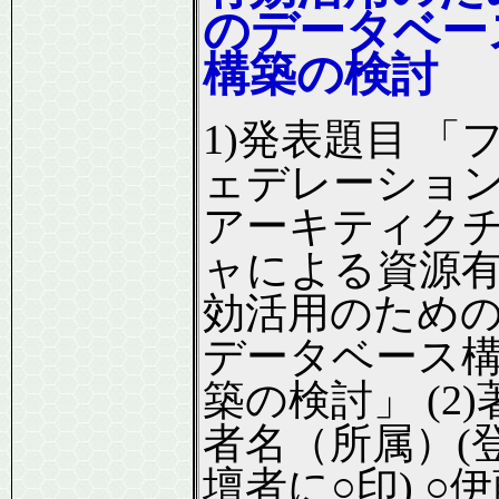
のデータベー
構築の検討
1)発表題目 「
ェデレーショ
アーキティク
ャによる資源
効活用のため
データベース
築の検討」 (2)
者名（所属）(
壇者に○印) ○