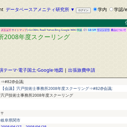
ht
データベースアメニティ研究所
▼
学内
学認/e
仁科
メニュー
サイトマップ
J-GLOBAL
ReaD
Yahoo
Bing
Google
WIKI
学認
C1
GB
SPF
ウィンドウ
鷹山について
所2008年度スクーリング
演テーマ
·
電子国土
·
Google
·
地図
|
出張旅費申請
⇒#82@会議;
【会議】宍戸技術士事務所2008年度スクーリング⇒#82@会議;
宍戸技術士事務所2008年度スクーリング
〒
岐阜県関市
2008/06/27
～
2008/06/28