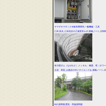
ヤマザキマザック＠岐阜県関市
,
一般機械・工具
仁科 辰夫
,
仁科先生の工場見学ルポ
,
講義ノート
, (
2008
奈川渡ダム（ながわど）
,
トンネル、橋梁、塔（タワー
立花 和宏
,
お散歩の中にサイエンスを
,
講義ノート
, (
2
峠の資料館
,
歴史・民族資料館