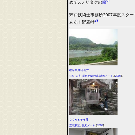
6)
めて♪
,
ノリタケ
の
森
宍戸技術士事務所
2007
年度
スクー
8)
ああ！野麦峠
岐阜県
,
中部地方
仁科 辰夫
,
電気化学の庵
,
講義ノート
, (
2008
).
２００８年６月
立花和宏
,
研究ノート
, (
2008
).