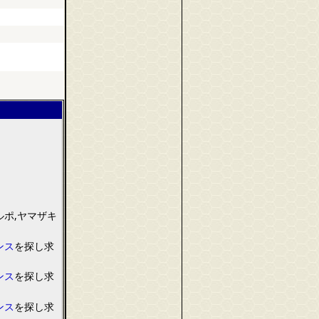
ルポ
,
ヤマザキ
ンス
を
探し求
ンス
を
探し求
ンス
を
探し求