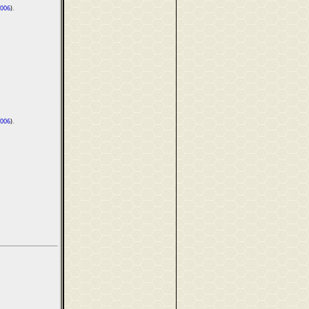
006
).
006
).