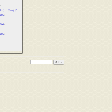
).
ワー）、ダムなど
006
).
006
).
006
).