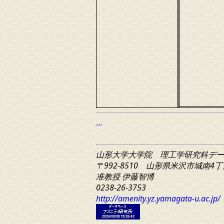
…
山形大学大学院 理工学研究科
デー
〒992-8510 山形県米沢市城南4丁目
准教授 伊藤智博
0238-26-3753
http://amenity.yz.yamagata-u.ac.jp/