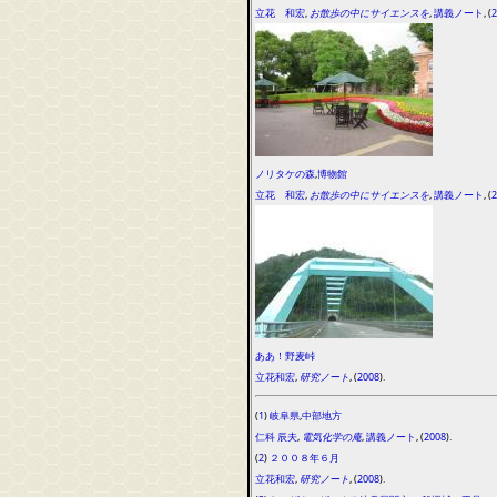
立花 和宏
,
お散歩の中にサイエンスを
,
講義ノート
, (
2
ノリタケの森
,
博物館
立花 和宏
,
お散歩の中にサイエンスを
,
講義ノート
, (
2
ああ！野麦峠
立花和宏
,
研究ノート
, (
2008
).
(
1
)
岐阜県
,
中部地方
仁科 辰夫
,
電気化学の庵
,
講義ノート
, (
2008
).
(
2
)
２００８年６月
立花和宏
,
研究ノート
, (
2008
).