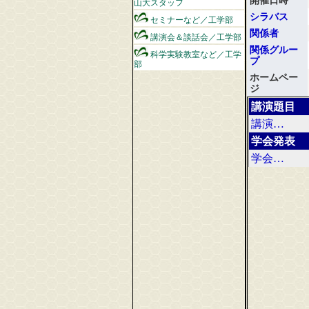
山大スタッフ
シラバス
セミナーなど／工学部
関係者
講演会＆談話会／工学部
関係グルー
科学実験教室など／工学
プ
部
ホームペー
ジ
講演題目
講演…
学会発表
学会…