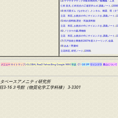
(
3
)
ヤマザキマザック＠岐阜県関市
,
一般機械・工具
仁科 辰夫
,
仁科先生の工場見学ルポ
,
講義ノート
, (
2008
(
4
)
奈川渡ダム（ながわど）
,
トンネル、橋梁、塔（タ
立花 和宏
,
お散歩の中にサイエンスを
,
講義ノート
, (
2
(
5
)
峠の資料館
,
歴史・民族資料館
立花 和宏
,
お散歩の中にサイエンスを
,
講義ノート
, (
2
(
6
)
ノリタケの森
,
博物館
立花 和宏
,
お散歩の中にサイエンスを
,
講義ノート
, (
2
(
7
)
宍戸技術士事務所2007年度スクーリング
,
会議
.
(
8
)
ああ！野麦峠
立花和宏
,
研究ノート
, (
2008
).
メニュー
サイトマップ
J-GLOBAL
ReaD
Yahoo
Bing
Google
WIKI
学認
C1
GB
SPF
ウィンドウ
鷹山について
タベースアメニティ研究所
3-16
３号館（物質化学工学科棟） 3-3301