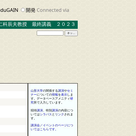
duGAIN
開発
Connected via
辰夫教授 最終講義 ２０２３．３．１７ 米沢キャンパス中
山形大学
の関係する
講演
や
セミ
ナー
に
ついての
情報
を
表示
しま
す
。
データベースアメニティ
研
究
所で入力しています
。
招待
講演
、
特別
講演
の内容につ
いては
シラバス
と
リンク
されま
す
。
講演会／イベントのページにつ
いてはこちらです。