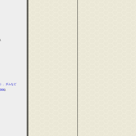
).
）、ダムなど
006
).