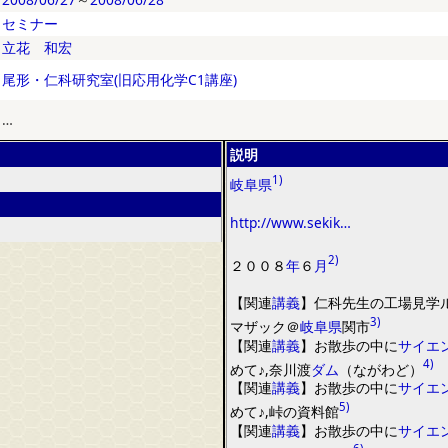
セミナー
立花 和宏
尾形・仁科研究室(旧応用化学C1講座)
…
説明
1)
岐阜県
http://www.sekik…
2)
２００８
年
６
月
【
関連
講義
】
仁科先生の工場見学
3)
マザ
ッ
ク
＠
岐阜県
関市
【
関連
講義
】
お散歩の中に
サイエ
4)
めて♪
,
奈川渡
ダム
（
ながわど
）
【
関連
講義
】
お散歩の中に
サイエ
5)
めて♪
,
峠の資料館
【
関連
講義
】
お散歩の中に
サイエ