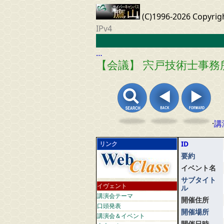
(C)1996-2026 Copyrig
IPv4
…
【会議】 宍戸技術士事務
·
講
ID
リンク
要約
イベント名
サブタイト
イヴェント
ル
講演会テーマ
開催住所
口頭発表
開催場所
講演会＆イベント
開催日時